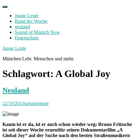
Skip
to
Junge Leute
content
Band der Woche
neuland
Sound of Munich Now
Datenschutz
Facebook
Twitter
Instagram
Junge Leute
München Lebt. Menschen und mehr.
Schlagwort:
A Global Joy
Neuland
22/10/2014
szjungeleute
Kaum ist er da, ist er auch schon wieder weg: Bruno Fritzsche
ist seit dieser Woche erneutfür seinen Dokumentarfilm „A
Global Joy“ auf der Suche nach den besten Straßenmusikern