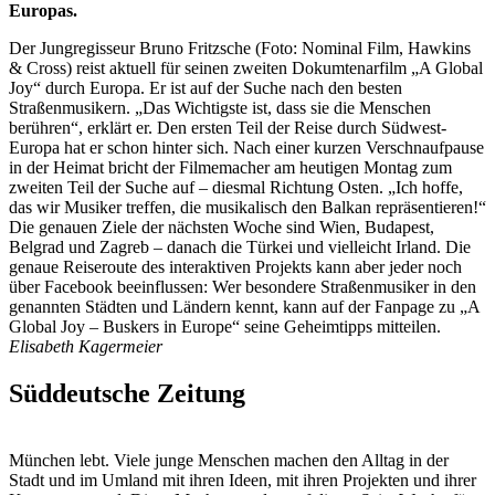
Europas.
Der Jungregisseur Bruno Fritzsche (Foto:
Nominal Film, Hawkins
& Cross
) reist aktuell für seinen zweiten Dokumtenarfilm „A Global
Joy“ durch Europa. Er ist auf der Suche nach den besten
Straßenmusikern. „Das Wichtigste ist, dass sie die Menschen
berühren“, erklärt er. Den ersten Teil der Reise durch Südwest-
Europa hat er schon hinter sich. Nach einer kurzen Verschnaufpause
in der Heimat bricht der Filmemacher am heutigen Montag zum
zweiten Teil der Suche auf – diesmal Richtung Osten. „Ich hoffe,
das wir Musiker treffen, die musikalisch den Balkan repräsentieren!“
Die genauen Ziele der nächsten Woche sind Wien, Budapest,
Belgrad und Zagreb – danach die Türkei und vielleicht Irland. Die
genaue Reiseroute des interaktiven Projekts kann aber jeder noch
über Facebook beeinflussen: Wer besondere Straßenmusiker in den
genannten Städten und Ländern kennt, kann auf der Fanpage zu „A
Global Joy – Buskers in Europe“ seine Geheimtipps mitteilen.
Elisabeth Kagermeier
Süddeutsche Zeitung
München lebt. Viele junge Menschen machen den Alltag in der
Stadt und im Umland mit ihren Ideen, mit ihren Projekten und ihrer