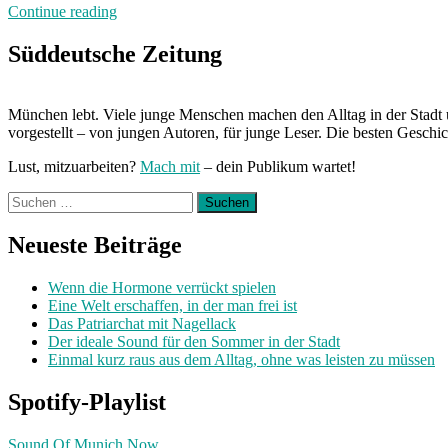
„Von
Continue reading
Freitag
bis
Süddeutsche Zeitung
Freitag:
Unterwegs
mit
München lebt. Viele junge Menschen machen den Alltag in der Stadt 
Sarah“
vorgestellt – von jungen Autoren, für junge Leser. Die besten Geschi
Lust, mitzuarbeiten?
Mach mit
– dein Publikum wartet!
Suchen
nach:
Neueste Beiträge
Wenn die Hormone verrückt spielen
Eine Welt erschaffen, in der man frei ist
Das Patriarchat mit Nagellack
Der ideale Sound für den Sommer in der Stadt
Einmal kurz raus aus dem Alltag, ohne was leisten zu müssen
Spotify-Playlist
Sound Of Munich Now