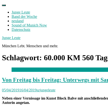
Skip
to
Junge Leute
content
Band der Woche
neuland
Sound of Munich Now
Datenschutz
Facebook
Twitter
Instagram
Junge Leute
München Lebt. Menschen und mehr.
Schlagwort:
60.000 KM 560 Tag
Von Freitag bis Freitag: Unterwegs mit Sa
05/04/2019
16/04/2019
szjungeleute
Neben einer Vernissage im Kunst Block Balve mit anschließender
Autorin angetan.