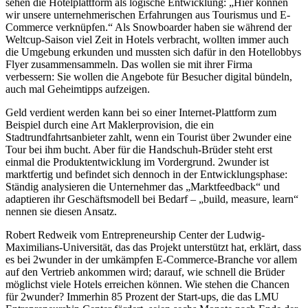
sehen die Hotelplattform als logische Entwicklung: „Hier können
wir unsere unternehmerischen Erfahrungen aus Tourismus und E-
Commerce verknüpfen.“ Als Snowboarder haben sie während der
Weltcup-Saison viel Zeit in Hotels verbracht, wollten immer auch
die Umgebung erkunden und mussten sich dafür in den Hotellobbys
Flyer zusammensammeln. Das wollen sie mit ihrer Firma
verbessern: Sie wollen die Angebote für Besucher digital bündeln,
auch mal Geheimtipps aufzeigen.
Geld verdient werden kann bei so einer Internet-Plattform zum
Beispiel durch eine Art Maklerprovision, die ein
Stadtrundfahrtsanbieter zahlt, wenn ein Tourist über 2wunder eine
Tour bei ihm bucht. Aber für die Handschuh-Brüder steht erst
einmal die Produktentwicklung im Vordergrund. 2wunder ist
marktfertig und befindet sich dennoch in der Entwicklungsphase:
Ständig analysieren die Unternehmer das „Marktfeedback“ und
adaptieren ihr Geschäftsmodell bei Bedarf – „build, measure, learn“
nennen sie diesen Ansatz.
Robert Redweik vom Entrepreneurship Center der Ludwig-
Maximilians-Universität, das das Projekt unterstützt hat, erklärt, dass
es bei 2wunder in der umkämpfen E-Commerce-Branche vor allem
auf den Vertrieb ankommen wird; darauf, wie schnell die Brüder
möglichst viele Hotels erreichen können. Wie stehen die Chancen
für 2wunder? Immerhin 85 Prozent der Start-ups, die das LMU