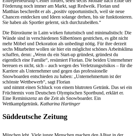
Entrepreneurship Center fördert, seien sechs Monate nach Ende der
Förderung noch immer am Markt, sagt Redweik. Florian und
Matthias beschreibt er als „positiv opportunistisch, weil sie neue
Chancen entdecken und Ideen solange drehen, bis sie funktionieren.
Sie haben als Sportler gelernt, sich durchzubeißen.“
Die Büroräume in Laim wirken futuristisch und minimalistisch: Die
Wände sind in verschiedenen Silbertönen gestrichen, es gibt nicht
mehr Möbel und Dekoration als unbedingt nötig. Für ihre derzeit
sechs Mitarbeiter wollen sie hier ein möglichst schönes Arbeitsklima
schaffen, denn: „Wenn du ein Start-up gründest, gründest du
eigentlich eine Familie“, resümiert Florian. Die beiden Unternehmer
bereuen es nicht, sich – auch wegen des Verletzungsrisikos – für die
Karriere als Unternehmer und gegen das professionelle
Snowboarden entschieden zu haben: „Unternehmertum ist der
schönste Wettbewerb“, sagt Florian
und nimmt einen Schluck von einem blutroten Getränk. Das sei ein
Früchtemix vom Deutschen Olympischen Sportbund, erklärt er.
Eine Reminiszenz an die Zeit als Snowboarder. Ein
Wettkampfgetränk.
Katharina Hartinger
Süddeutsche Zeitung
München lebt. Viele junge Menschen machen den Alltag in der