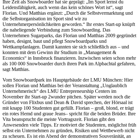
Ihre Zeit als Snowboarder hat sie geprägt: „Im Sport lernst du
Leidensfähigkeit, auch wenn das kein schönes Wort ist“, sagt
Florian. Und Matthias ergänzt: „Durch die Selbstvermarktung und
die Selbstorganisation im Sport sind wir zu
Unternehmerpersönlichkeiten geworden.“ Ihr erstes Start-up knüpft
die naheliegende Verbindung zum Snowboarding. Das
Unternehmen Sugarparks, das Florian und Matthias 2009 gegründet
haben, designt, baut und pflegt Snowboardparks und
Wettkampfanlagen. Damit kannten sie sich schließlich aus – und
konnten mit dem Gewinn ihr Studium in „Management &
Economics“ in Innsbruck finanzieren. Inzwischen seien schon mehr
als 100 000 Snowboarder durch ihren Park im Alpbachtal gefahren,
sagt Matthias.
Vom Snowboardpark ins Hauptgebäude der LMU München: Hier
sollen Florian und Matthias bei der Veranstaltung „Unglaublich
Unternehmerisch“ des LMU Entrepreneurship Centers im
November ihr Start-up 2wunder pitchen. Später werden noch die
Gründer von Flixbus und Dean & David sprechen, der Hörsaal ist
mit knapp 100 Studenten gut gefüllt. Florian – groß, blond, er trägt
ein rotes Hemd und graue Jeans– spricht für die beiden Brüder. Ihre
Vita beansprucht die meiste Vortragszeit. Florian gibt den
Anwesenden viele Tipps. Er motiviert die Studenten, möglichst früh
selbst ein Unternehmen zu gründen, Risiken und Wettbewerb nicht
zu scheuen. Es ist ein Abend der demonstrativen Souveränität, an