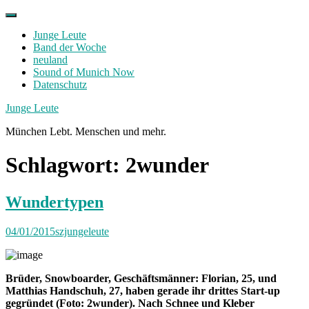
Skip
to
Junge Leute
content
Band der Woche
neuland
Sound of Munich Now
Datenschutz
Facebook
Twitter
Instagram
Junge Leute
München Lebt. Menschen und mehr.
Schlagwort:
2wunder
Wundertypen
04/01/2015
szjungeleute
Brüder, Snowboarder, Geschäftsmänner: Florian, 25, und
Matthias Handschuh, 27, haben gerade ihr drittes Start-up
gegründet (Foto: 2wunder). Nach Schnee und Kleber