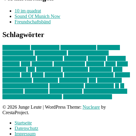
10 im quadrat
Sound Of Munich Now
Freundschaftsbänd
Schlagwörter
10 im Quadrat
Amelie Völker
Anastasia Trenkler
Ausstellung
bahnwärter thiel
Band der Woche
Bei Krause zu Hause
Beziehungsweise
ein abend mit
farbenladen
feierwerk
fotografie
Hip-Hop
indie
junge leute
junges münchen
Kolumne
kunst
Liebe
Lisi Wasmer
lmu
lost weekend
Louis Seibert
Max Fluder
mein
münchen
milla
musik
München
Münchens junge Kreative
neuland
ornella cosenza
Partnerschaft
Philipp Kreiter
pop
Rita Argauer
Sound Of Munich Now
Stefanie Witterauf
susanne krause
sz
sz
junge leute
szjungeleute
theresa parstorfer
Von Freitag bis Freitag
von freitag bis freitag münchen
Zeichen der Freundschaft
© 2026 Junge Leute
|
WordPress Theme:
Nucleare
by
CrestaProject.
Startseite
Datenschutz
Impressum