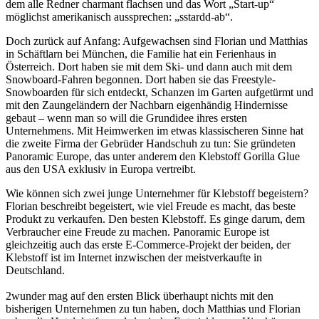
dem alle Redner charmant flachsen und das Wort „Start-up“
möglichst amerikanisch aussprechen: „sstardd-ab“.
Doch zurück auf Anfang: Aufgewachsen sind Florian und Matthias
in Schäftlarn bei München, die Familie hat ein Ferienhaus in
Österreich. Dort haben sie mit dem Ski- und dann auch mit dem
Snowboard-Fahren begonnen. Dort haben sie das Freestyle-
Snowboarden für sich entdeckt, Schanzen im Garten aufgetürmt und
mit den Zaungeländern der Nachbarn eigenhändig Hindernisse
gebaut – wenn man so will die Grundidee ihres ersten
Unternehmens. Mit Heimwerken im etwas klassischeren Sinne hat
die zweite Firma der Gebrüder Handschuh zu tun: Sie gründeten
Panoramic Europe, das unter anderem den Klebstoff Gorilla Glue
aus den USA exklusiv in Europa vertreibt.
Wie können sich zwei junge Unternehmer für Klebstoff begeistern?
Florian beschreibt begeistert, wie viel Freude es macht, das beste
Produkt zu verkaufen. Den besten Klebstoff. Es ginge darum, dem
Verbraucher eine Freude zu machen. Panoramic Europe ist
gleichzeitig auch das erste E-Commerce-Projekt der beiden, der
Klebstoff ist im Internet inzwischen der meistverkaufte in
Deutschland.
2wunder mag auf den ersten Blick überhaupt nichts mit den
bisherigen Unternehmen zu tun haben, doch Matthias und Florian