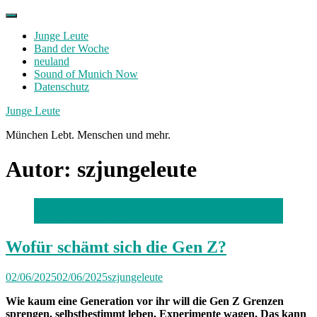
Skip
to
Junge Leute
content
Band der Woche
neuland
Sound of Munich Now
Datenschutz
Facebook
Twitter
Instagram
Junge Leute
München Lebt. Menschen und mehr.
Autor:
szjungeleute
Foto: Stephan Rumpf
Wofür schämt sich die Gen Z?
02/06/2025
02/06/2025
szjungeleute
Wie kaum eine Generation vor ihr will die Gen Z Grenzen
sprengen, selbstbestimmt leben, Experimente wagen. Das kann