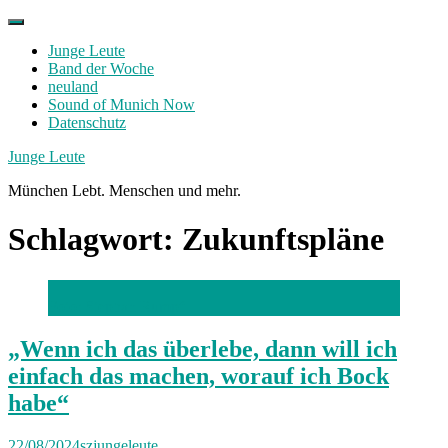
Skip
to
Junge Leute
content
Band der Woche
neuland
Sound of Munich Now
Datenschutz
Facebook
Twitter
Instagram
Junge Leute
München Lebt. Menschen und mehr.
Schlagwort:
Zukunftspläne
Foto: Stephan Rumpf
„Wenn ich das überlebe, dann will ich
einfach das machen, worauf ich Bock
habe“
22/08/2024
szjungeleute