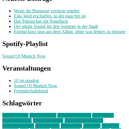
Wenn die Hormone verrückt spielen
Eine Welt erschaffen, in der man frei ist
Das Patriarchat mit Nagellack
Der ideale Sound für den Sommer in der Stadt
Einmal kurz raus aus dem Alltag, ohne was leisten zu müssen
Spotify-Playlist
Sound Of Munich Now
Veranstaltungen
10 im quadrat
Sound Of Munich Now
Freundschaftsbänd
Schlagwörter
10 im Quadrat
Amelie Völker
Anastasia Trenkler
Ausstellung
bahnwärter thiel
Band der Woche
Bei Krause zu Hause
Beziehungsweise
ein abend mit
farbenladen
feierwerk
fotografie