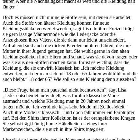
teurer. Aber die Nachhaltigkeit macht es wett und die Kleidung hält
länger.“
Doch es müssen nicht nur neue Stoffe sein, mit denen sie arbeitet.
Auch die Stoffe von älterer Kleidung können für neue
Kleidungsstücke verwertet werden, sagt Lisa. In ihrer Freizeit trägt
sie gern lässige Männermode wie die Lederjacke oder die
Anzughosen ihres Vaters, die sie dann nur leicht umschneidert.
Auffallend sind auch die dicken Kreolen an ihren Ohren, die ihre
Mutter in ihrer Jugend getragen hat. Sie wühlt gerne in den alten
Kleidungsstücken ihrer Eltern und schaut, was sie davon tragen oder
was sie aus den Stoffen machen kann. Ihr ist es wichtig, dass die
Kleidung, die sie entwirft, klassisch ist: „Ich möchte Kleidung
entwerfen, mit der man sich mit 18 oder 65 Jahren wohlfühlt und die
auch bleibt.“ 18 oder 65? Wie soll so eine Kleidung denn aussehen?
„Diese Frage kann man pauschal nicht beantworten“, sagt Lisa.
„Jeder entscheidet individuell, was für ihn klassische Mode
ausmacht und welche Kleidung man in 20 Jahren noch einmal
tragen möchte. Ich verbinde klassische Mode mit Zeitlosigkeit.“
Auch ihre Mode ist klassisch – und doch fällt immer ein Farbtupfer
auf. Bei den Shirts ihrer Kollektion ist es der orangefarbene Kragen.
Sie selbst trägt häufig bunte Häkelketten – eines ihrer
Markenzeichen, die sie auch in ihre Shirts integriert.
Lisa sitzt an ihrem Arbeitsplatz. Konzentriert schaut sie auf einen