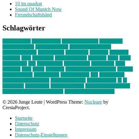
10 im quadrat
Sound Of Munich Now
Freundschaftsbänd
Schlagwörter
10 im Quadrat
Amelie Völker
Anastasia Trenkler
Ausstellung
bahnwärter thiel
Band der Woche
Bei Krause zu Hause
Beziehungsweise
ein abend mit
farbenladen
feierwerk
fotografie
Hip-Hop
indie
junge leute
junges münchen
Kolumne
kunst
Liebe
Lisi Wasmer
lmu
lost weekend
Louis Seibert
Max Fluder
mein
münchen
milla
musik
München
Münchens junge Kreative
neuland
ornella cosenza
Partnerschaft
Philipp Kreiter
pop
Rita Argauer
Sound Of Munich Now
Stefanie Witterauf
susanne krause
sz
sz
junge leute
szjungeleute
theresa parstorfer
Von Freitag bis Freitag
von freitag bis freitag münchen
Zeichen der Freundschaft
© 2026 Junge Leute
|
WordPress Theme:
Nucleare
by
CrestaProject.
Startseite
Datenschutz
Impressum
Datenschutz-Einstellungen