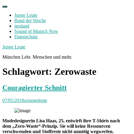
Skip
to
Junge Leute
content
Band der Woche
neuland
Sound of Munich Now
Datenschutz
Facebook
Twitter
Instagram
Junge Leute
München Lebt. Menschen und mehr.
Schlagwort:
Zerowaste
Couragierter Schnitt
07/05/2018
szjungeleute
Modedesignerin Lisa Haas, 25, entwirft ihre T-Shirts nach
dem „Zero-Waste“-Prinzip. Sie will keine Ressourcen
verschwenden und Stoffreste nicht unnötig wegwerfen.