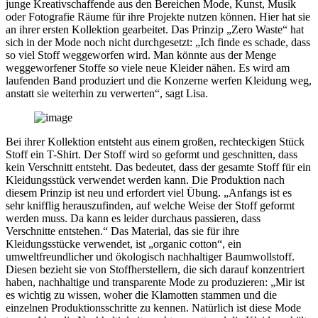
junge Kreativschaffende aus den Bereichen Mode, Kunst, Musik
oder Fotografie Räume für ihre Projekte nutzen können. Hier hat sie
an ihrer ersten Kollektion gearbeitet. Das Prinzip „Zero Waste“ hat
sich in der Mode noch nicht durchgesetzt: „Ich finde es schade, dass
so viel Stoff weggeworfen wird. Man könnte aus der Menge
weggeworfener Stoffe so viele neue Kleider nähen. Es wird am
laufenden Band produziert und die Konzerne werfen Kleidung weg,
anstatt sie weiterhin zu verwerten“, sagt Lisa.
Bei ihrer Kollektion entsteht aus einem großen, rechteckigen Stück
Stoff ein T-Shirt. Der Stoff wird so geformt und geschnitten, dass
kein Verschnitt entsteht. Das bedeutet, dass der gesamte Stoff für ein
Kleidungsstück verwendet werden kann. Die Produktion nach
diesem Prinzip ist neu und erfordert viel Übung. „Anfangs ist es
sehr knifflig herauszufinden, auf welche Weise der Stoff geformt
werden muss. Da kann es leider durchaus passieren, dass
Verschnitte entstehen.“ Das Material, das sie für ihre
Kleidungsstücke verwendet, ist „organic cotton“, ein
umweltfreundlicher und ökologisch nachhaltiger Baumwollstoff.
Diesen bezieht sie von Stoffherstellern, die sich darauf konzentriert
haben, nachhaltige und transparente Mode zu produzieren: „Mir ist
es wichtig zu wissen, woher die Klamotten stammen und die
einzelnen Produktionsschritte zu kennen. Natürlich ist diese Mode