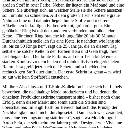
großen Stoff in roter Farbe. Neben ihr liegen ein Maßband und eine
Schere. Sie überlegt sich, an welcher Stelle sie die Schere ansetzen
soll, um ihn zu schneiden. Auf dem großen Tisch steht eine graue
Nähmaschine und dahinter liegen bunte Stoffe und mehrere
Häkelketten in kräftigen Farben wie rot, grün oder gelb. Ein
gehäkelter Ring ist mit dem anderen verbunden und bildet eine
Kette. „Für einen Ring brauche ich ungefähr 20 bis 30 Minuten.
Durchschnittlich stelle ich für eine Kette, je nachdem wie lang sie
ist, bis zu 50 Ringe her“, sagt die 25-Jährige, die an diesem Tag
selbst eine solche Kette in den Farben Blau und Gelb trägt, ihren
Lieblingsfarben. Der bunte Farbmix auf dem Tisch bildet einen
starken Kontrast zu dem hellen und minimalistisch eingerichteten
Raum. Lisa greift jetzt nach der Schere und schneidet den
rechteckigen Stoff quer durch. Der erste Schritt ist getan – es wird
so gut wie kein Stoffabfall entstehen.
Mit ihrer Abschluss- und T-Shirt-Kollektion hat sie sich bei Labels
beworben, die nachhaltige Mode produzieren und bei denen die
einzelnen Produktionsschritte transparent sind – bisher noch ohne
Erfolg, denn dieser Markt und somit auch die Stellen sind
überschaubar. Im High-Fashion-Bereich hat sich das Prinzip der
Nachhaltigkeit noch nicht durchgesetzt. „Damit sich was verändert,
muss eine Verlangsamung stattfinden“, sagt etwa Modefotograf
Arton Sefa, der seit mehreren Jahren große Designer wie Vivienne
Westwood oder Stella McCartney auf Modewochen begleitet.