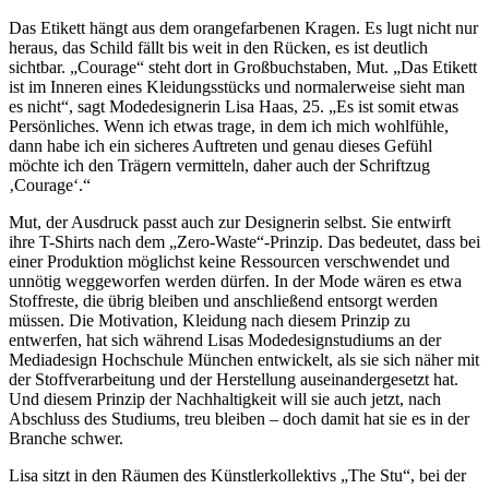
Das Etikett hängt aus dem orangefarbenen Kragen. Es lugt nicht nur
heraus, das Schild fällt bis weit in den Rücken, es ist deutlich
sichtbar. „Courage“ steht dort in Großbuchstaben, Mut. „Das Etikett
ist im Inneren eines Kleidungsstücks und normalerweise sieht man
es nicht“, sagt Modedesignerin Lisa Haas, 25. „Es ist somit etwas
Persönliches. Wenn ich etwas trage, in dem ich mich wohlfühle,
dann habe ich ein sicheres Auftreten und genau dieses Gefühl
möchte ich den Trägern vermitteln, daher auch der Schriftzug
‚Courage‘.“
Mut, der Ausdruck passt auch zur Designerin selbst. Sie entwirft
ihre T-Shirts nach dem „Zero-Waste“-Prinzip. Das bedeutet, dass bei
einer Produktion möglichst keine Ressourcen verschwendet und
unnötig weggeworfen werden dürfen. In der Mode wären es etwa
Stoffreste, die übrig bleiben und anschließend entsorgt werden
müssen. Die Motivation, Kleidung nach diesem Prinzip zu
entwerfen, hat sich während Lisas Modedesignstudiums an der
Mediadesign Hochschule München entwickelt, als sie sich näher mit
der Stoffverarbeitung und der Herstellung auseinandergesetzt hat.
Und diesem Prinzip der Nachhaltigkeit will sie auch jetzt, nach
Abschluss des Studiums, treu bleiben – doch damit hat sie es in der
Branche schwer.
Lisa sitzt in den Räumen des Künstlerkollektivs „The Stu“, bei der