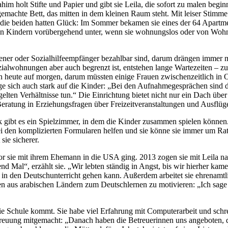
him holt Stifte und Papier und gibt sie Leila, die sofort zu malen begin
 gemachte Bett, das mitten in dem kleinen Raum steht. Mit leiser Stim
ch die beiden hatten Glück: Im Sommer bekamen sie eines der 64 Apartme
n Kindern vorübergehend unter, wenn sie wohnungslos oder von Wohnung
ner oder Sozialhilfeempfänger bezahlbar sind, darum drängen immer m
ozialwohnungen aber auch begrenzt ist, entstehen lange Wartezeiten –
n heute auf morgen, darum müssten einige Frauen zwischenzeitlich in 
age sich auch stark auf die Kinder: „Bei den Aufnahmegesprächen sind
egelten Verhältnisse tun.“ Die Einrichtung bietet nicht nur ein Dach 
eratung in Erziehungsfragen über Freizeitveranstaltungen und Ausflüg
k gibt es ein Spielzimmer, in dem die Kinder zusammen spielen können.
ei den komplizierten Formularen helfen und sie könne sie immer um Rat f
sie sicherer.
vor sie mit ihrem Ehemann in die USA ging. 2013 zogen sie mit Leila
Mal“, erzählt sie. „Wir lebten ständig in Angst, bis wir hierher kamen:
in den Deutschunterricht gehen kann. Außerdem arbeitet sie ehrenamtlic
uen aus arabischen Ländern zum Deutschlernen zu motivieren: „Ich sage
 die Schule kommt. Sie habe viel Erfahrung mit Computerarbeit und schr
euung mitgemacht: „Danach haben die Betreuerinnen uns angeboten, dort