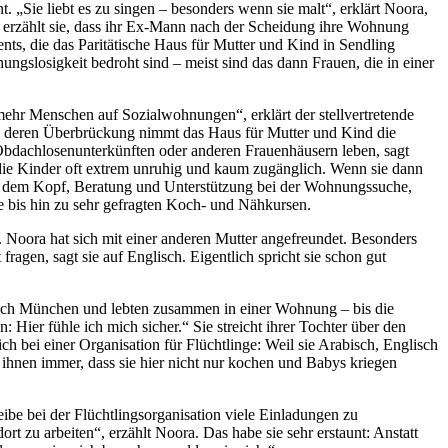
nt. „Sie liebt es zu singen – besonders wenn sie malt“, erklärt Noora,
me erzählt sie, dass ihr Ex-Mann nach der Scheidung ihre Wohnung
nts, die das Paritätische Haus für Mutter und Kind in Sendling
slosigkeit bedroht sind – meist sind das dann Frauen, die in einer
ehr Menschen auf Sozialwohnungen“, erklärt der stellvertretende
 zu deren Überbrückung nimmt das Haus für Mutter und Kind die
Obdachlosenunterkünften oder anderen Frauenhäusern leben, sagt
 die Kinder oft extrem unruhig und kaum zugänglich. Wenn sie dann
über dem Kopf, Beratung und Unterstützung bei der Wohnungssuche,
e bis hin zu sehr gefragten Koch- und Nähkursen.
 Noora hat sich mit einer anderen Mutter angefreundet. Besonders
ragen, sagt sie auf Englisch. Eigentlich spricht sie schon gut
 nach München und lebten zusammen in einer Wohnung – bis die
 Hier fühle ich mich sicher.“ Sie streicht ihrer Tochter über den
h bei einer Organisation für Flüchtlinge: Weil sie Arabisch, Englisch
 ihnen immer, dass sie hier nicht nur kochen und Babys kriegen
eibe bei der Flüchtlingsorganisation viele Einladungen zu
 zu arbeiten“, erzählt Noora. Das habe sie sehr erstaunt: Anstatt