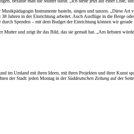
en, bezahle man die Mütter dafür. „Ich stehe jetzt auf einer Liste, un
 Musikpädagogin Instrumente basteln, singen und tanzen. „Diese Art vo
t 38 Jahren in der Einrichtung arbeitet. Auch Ausflüge in die Berge ode
r durch Spenden – mit dem Budget der Einrichtung können wir gerade 
er Mutter und zeigt ihr das Bild, das sie gemalt hat. „Am liebsten würd
und im Umland mit ihren Ideen, mit ihren Projekten und ihrer Kunst 
chten der Stadt: jeden Montag in der
Süddeutschen Zeitung
auf der Seit