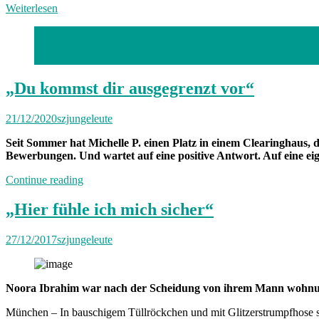
Weiterlesen
Foto: Catherina Hess
Adventskalender Junge Leute Michelle Plitt. Foto:Catherina He
„Du kommst dir ausgegrenzt vor“
21/12/2020
szjungeleute
Seit Sommer hat Michelle P. einen Platz in einem Clearinghaus, d
Bewerbungen. Und wartet auf eine positive Antwort. Auf eine 
„„Du
Continue reading
kommst
dir
„Hier fühle ich mich sicher“
ausgegrenzt
vor““
27/12/2017
szjungeleute
Noora Ibrahim war nach der Scheidung von ihrem Mann wohnungsl
München – In bauschigem Tüllröckchen und mit Glitzerstrumpfhose sit