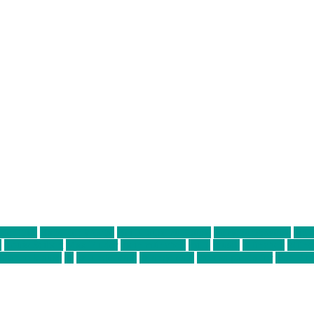
ter thiel
Band der Woche
Bei Krause zu Hause
Beziehungsweise
ein 
d
Louis Seibert
Max Fluder
mein münchen
milla
musik
München
Münch
usanne krause
sz
sz junge leute
szjungeleute
theresa parstorfer
Von Frei