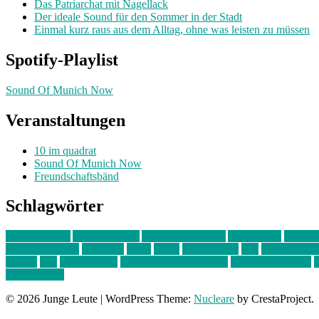
Das Patriarchat mit Nagellack
Der ideale Sound für den Sommer in der Stadt
Einmal kurz raus aus dem Alltag, ohne was leisten zu müssen
Spotify-Playlist
Sound Of Munich Now
Veranstaltungen
10 im quadrat
Sound Of Munich Now
Freundschaftsbänd
Schlagwörter
10 im Quadrat
Amelie Völker
Anastasia Trenkler
Ausstellung
bahnwär
junges münchen
Kolumne
kunst
Liebe
Lisi Wasmer
lmu
lost weeken
Kreiter
pop
Rita Argauer
Sound Of Munich Now
Stefanie Witterauf
s
Freundschaft
© 2026 Junge Leute
|
WordPress Theme:
Nucleare
by CrestaProject.