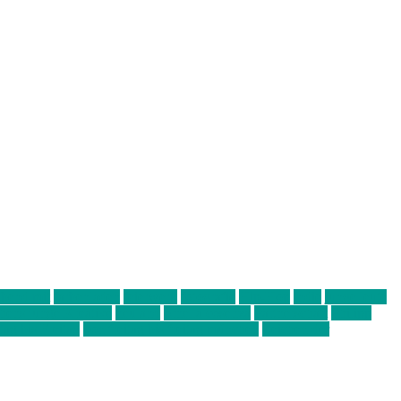
abend mit
farbenladen
feierwerk
fotografie
Hip-Hop
indie
junge leute
ens junge Kreative
neuland
ornella cosenza
Partnerschaft
Philipp
tag bis Freitag
von freitag bis freitag münchen
Zeichen der