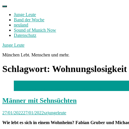
Skip
to
Junge Leute
content
Band der Woche
neuland
Sound of Munich Now
Datenschutz
Facebook
Twitter
Instagram
Junge Leute
München Lebt. Menschen und mehr.
Schlagwort:
Wohnungslosigkeit
Foto: Michael Josef Grabmeier und Fabian Gruber
Männer mit Sehnsüchten
27/01/2022
27/01/2022
szjungeleute
Wie lebt es sich in einem Wohnheim? Fabian Gruber und Micha