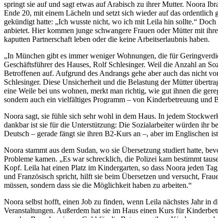
springt sie auf und sagt etwas auf Arabisch zu ihrer Mutter. Noora Ibra
Ende 20, mit einem Lächeln und setzt sich wieder auf das ordentlich
gekündigt hatte: „Ich wusste nicht, wo ich mit Leila hin sollte.“ Do
anbietet. Hier kommen junge schwangere Frauen oder Mütter mit ihre
kaputten Partnerschaft leben oder die keine Arbeitserlaubnis haben.
„In München gibt es immer weniger Wohnungen, die für Geringverdie
Geschäftsführer des Hauses, Rolf Schlesinger. Weil die Anzahl an S
Betroffenen auf. Aufgrund des Andrangs gehe aber auch das nicht vo
Schlesinger. Diese Unsicherheit und die Belastung der Mütter übertr
eine Weile bei uns wohnen, merkt man richtig, wie gut ihnen die ger
sondern auch ein vielfältiges Programm – von Kinderbetreuung und B
Noora sagt, sie fühle sich sehr wohl in dem Haus. In jedem Stockwer
dankbar ist sie für die Unterstützung: Die Sozialarbeiter würden ihr b
Deutsch – gerade fängt sie ihren B2-Kurs an –, aber im Englischen ist 
Noora stammt aus dem Sudan, wo sie Übersetzung studiert hatte, be
Probleme kamen. „Es war schrecklich, die Polizei kam bestimmt tausend 
Kopf. Leila hat einen Platz im Kindergarten, so dass Noora jeden Tag 
und Französisch spricht, hilft sie beim Übersetzen und versucht, Fra
müssen, sondern dass sie die Möglichkeit haben zu arbeiten.“
Noora selbst hofft, einen Job zu finden, wenn Leila nächstes Jahr in
Veranstaltungen. Außerdem hat sie im Haus einen Kurs für Kinderbetr