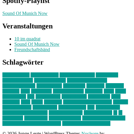
Spotify-Playlist
Sound Of Munich Now
Veranstaltungen
10 im quadrat
Sound Of Munich Now
Freundschaftsbänd
Schlagwörter
10 im Quadrat
Amelie Völker
Anastasia Trenkler
Ausstellung
bahnwärter thiel
Band der Woche
Bei Krause zu Hause
Beziehungsweise
ein abend mit
farbenladen
feierwerk
fotografie
Hip-Hop
indie
junge leute
junges münchen
Kolumne
kunst
Liebe
Lisi Wasmer
lmu
lost weekend
Louis Seibert
Max Fluder
mein
münchen
milla
musik
München
Münchens junge Kreative
neuland
ornella cosenza
Partnerschaft
Philipp Kreiter
pop
Rita Argauer
Sound Of Munich Now
Stefanie Witterauf
susanne krause
sz
sz
junge leute
szjungeleute
theresa parstorfer
Von Freitag bis Freitag
von freitag bis freitag münchen
Zeichen der Freundschaft
© 2026 Junge Leute
|
WordPress Theme:
Nucleare
by