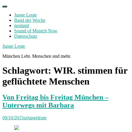
Skip
to
Junge Leute
content
Band der Woche
neuland
Sound of Munich Now
Datenschutz
Facebook
Twitter
Instagram
Junge Leute
München Lebt. Menschen und mehr.
Schlagwort:
WIR. stimmen für
geflüchtete Menschen
Von Freitag bis Freitag München –
Unterwegs mit Barbara
09/10/2015
szjungeleute