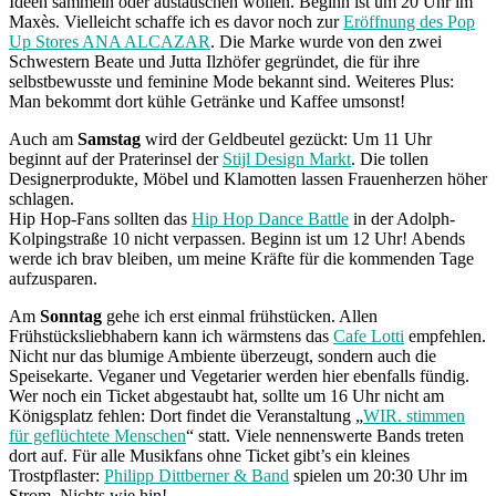
Ideen sammeln oder austauschen wollen. Beginn ist um 20 Uhr im
Maxès. Vielleicht schaffe ich es davor noch zur
Eröffnung des Pop
Up Stores ANA ALCAZAR
. Die Marke wurde von den zwei
Schwestern Beate und Jutta Ilzhöfer gegründet, die für ihre
selbstbewusste und feminine Mode bekannt sind. Weiteres Plus:
Man bekommt dort kühle Getränke und Kaffee umsonst!
Auch am
Samstag
wird der Geldbeutel gezückt: Um 11 Uhr
beginnt auf der Praterinsel der
Stijl Design Markt
. Die tollen
Designerprodukte, Möbel und Klamotten lassen Frauenherzen höher
schlagen.
Hip Hop-Fans sollten das
Hip Hop Dance Battle
in der Adolph-
Kolpingstraße 10 nicht verpassen. Beginn ist um 12 Uhr! Abends
werde ich brav bleiben, um meine Kräfte für die kommenden Tage
aufzusparen.
Am
Sonntag
gehe ich erst einmal frühstücken. Allen
Frühstücksliebhabern kann ich wärmstens das
Cafe Lotti
empfehlen.
Nicht nur das blumige Ambiente überzeugt, sondern auch die
Speisekarte. Veganer und Vegetarier werden hier ebenfalls fündig.
Wer noch ein Ticket abgestaubt hat, sollte um 16 Uhr nicht am
Königsplatz fehlen: Dort findet die Veranstaltung „
WIR. stimmen
für geflüchtete Menschen
“ statt. Viele nennenswerte Bands treten
dort auf. Für alle Musikfans ohne Ticket gibt’s ein kleines
Trostpflaster:
Philipp Dittberner & Band
spielen um 20:30 Uhr im
Strom. Nichts wie hin!