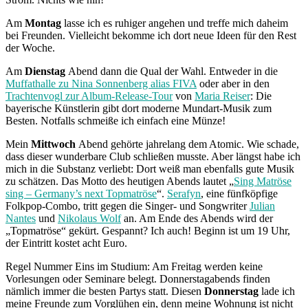
Am
Montag
lasse ich es ruhiger angehen und treffe mich daheim
bei Freunden. Vielleicht bekomme ich dort neue Ideen für den Rest
der Woche.
Am
Dienstag
Abend dann die Qual der Wahl. Entweder in die
Muffathalle zu Nina Sonnenberg alias FIVA
oder aber in den
Trachtenvogl zur Album-Release-Tour
von
Maria Reiser
: Die
bayerische Künstlerin gibt dort moderne Mundart-Musik zum
Besten. Notfalls schmeiße ich einfach eine Münze!
Mein
Mittwoch
Abend gehörte jahrelang dem Atomic. Wie schade,
dass dieser wunderbare Club schließen musste. Aber längst habe ich
mich in die Substanz verliebt: Dort weiß man ebenfalls gute Musik
zu schätzen. Das Motto des heutigen Abends lautet „
Sing Matröse
sing – Germany’s next Topmatröse
“.
Serafyn
, eine fünfköpfige
Folkpop-Combo, tritt gegen die Singer- und Songwriter
Julian
Nantes
und
Nikolaus Wolf
an. Am Ende des Abends wird der
„Topmatröse“ gekürt. Gespannt? Ich auch! Beginn ist um 19 Uhr,
der Eintritt kostet acht Euro.
Regel Nummer Eins im Studium: Am Freitag werden keine
Vorlesungen oder Seminare belegt. Donnerstagabends finden
nämlich immer die besten Partys statt. Diesen
Donnerstag
lade ich
meine Freunde zum Vorglühen ein, denn meine Wohnung ist nicht