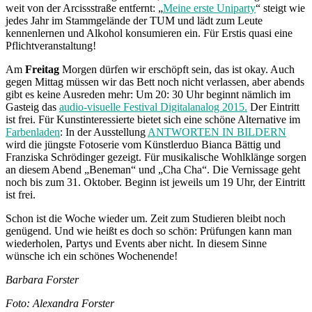
weit von der Arcissstraße entfernt: „
Meine erste Uniparty
“ steigt wie
jedes Jahr im Stammgelände der TUM und lädt zum Leute
kennenlernen und Alkohol konsumieren ein. Für Erstis quasi eine
Pflichtveranstaltung!
Am
Freitag
Morgen dürfen wir erschöpft sein, das ist okay. Auch
gegen Mittag müssen wir das Bett noch nicht verlassen, aber abends
gibt es keine Ausreden mehr: Um 20: 30 Uhr beginnt nämlich im
Gasteig das
audio-visuelle Festival Digitalanalog 2015.
Der Eintritt
ist frei. Für Kunstinteressierte bietet sich eine schöne Alternative im
Farbenladen
: In der Ausstellung
ANTWORTEN IN BILDERN
wird die jüngste Fotoserie vom Künstlerduo Bianca Bättig und
Franziska Schrödinger gezeigt. Für musikalische Wohlklänge sorgen
an diesem Abend „Beneman“ und „Cha Cha“. Die Vernissage geht
noch bis zum 31. Oktober. Beginn ist jeweils um 19 Uhr, der Eintritt
ist frei.
Schon ist die Woche wieder um. Zeit zum Studieren bleibt noch
genügend. Und wie heißt es doch so schön: Prüfungen kann man
wiederholen, Partys und Events aber nicht. In diesem Sinne
wünsche ich ein schönes Wochenende!
Barbara Forster
Foto: Alexandra Forster