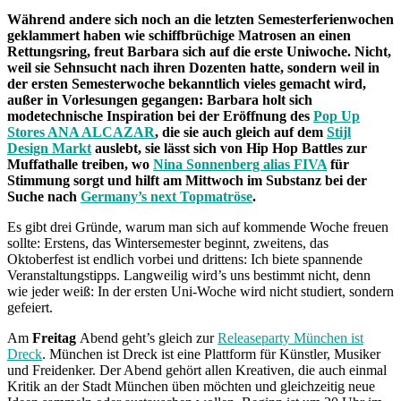
Während andere sich noch an die letzten Semesterferienwochen
geklammert haben wie schiffbrüchige Matrosen an einen
Rettungsring, freut Barbara sich auf die erste Uniwoche. Nicht,
weil sie Sehnsucht nach ihren Dozenten hatte, sondern weil in
der ersten Semesterwoche bekanntlich vieles gemacht wird,
außer in Vorlesungen gegangen: Barbara holt sich
modetechnische Inspiration bei der Eröffnung des
Pop Up
Stores ANA ALCAZAR
, die sie auch gleich auf dem
Stijl
Design Markt
auslebt, sie lässt sich von Hip Hop Battles zur
Muffathalle treiben, wo
Nina Sonnenberg alias FIVA
für
Stimmung sorgt und hilft am Mittwoch im Substanz bei der
Suche nach
Germany’s next Topmatröse
.
Es gibt drei Gründe, warum man sich auf kommende Woche freuen
sollte: Erstens, das Wintersemester beginnt, zweitens, das
Oktoberfest ist endlich vorbei und drittens: Ich biete spannende
Veranstaltungstipps. Langweilig wird’s uns bestimmt nicht, denn
wie jeder weiß: In der ersten Uni-Woche wird nicht studiert, sondern
gefeiert.
Am
Freitag
Abend geht’s gleich zur
Releaseparty München ist
Dreck
. München ist Dreck ist eine Plattform für Künstler, Musiker
und Freidenker. Der Abend gehört allen Kreativen, die auch einmal
Kritik an der Stadt München üben möchten und gleichzeitig neue