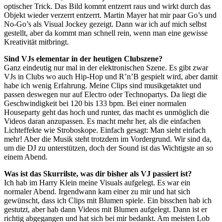
optischer Trick. Das Bild kommt entzerrt raus und wirkt durch das
Objekt wieder verzerrt entzerrt. Martin Mayer hat mir paar Go’s und
No-Go’s als Visual Jockey gezeigt. Dann war ich auf mich selbst
gestellt, aber da kommt man schnell rein, wenn man eine gewisse
Kreativität mitbringt.
Sind VJs elementar in der heutigen Clubszene?
Ganz eindeutig nur mal in der elektronischen Szene. Es gibt zwar
VJs in Clubs wo auch Hip-Hop und R’n’B gespielt wird, aber damit
habe ich wenig Erfahrung. Meine Clips sind musikgetaktet und
passen deswegen nur auf Electro oder Technopartys. Da liegt die
Geschwindigkeit bei 120 bis 133 bpm. Bei einer normalen
Houseparty geht das hoch und runter, das macht es unmöglich die
Videos daran anzupassen. Es macht mehr her, als die einfachen
Lichteffekte wie Stroboskope. Einfach gesagt: Man sieht einfach
mehr! Aber die Musik steht trotzdem im Vordergrund. Wir sind da,
um die DJ zu unterstützen, doch der Sound ist das Wichtigste an so
einem Abend.
Was ist das Skurrilste, was dir bisher als VJ passiert ist?
Ich hab im Harry Klein meine Visuals aufgelegt. Es war ein
normaler Abend. Irgendwann kam einer zu mir und hat sich
gewünscht, dass ich Clips mit Blumen spiele. Ein bisschen hab ich
gestutzt, aber hab dann Videos mit Blumen aufgelegt. Dann ist er
richtig abgegangen und hat sich bei mir bedankt. Am meisten Lob