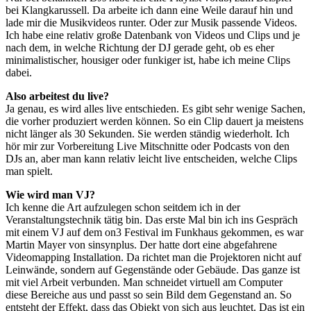
bei Klangkarussell. Da arbeite ich dann eine Weile darauf hin und
lade mir die Musikvideos runter. Oder zur Musik passende Videos.
Ich habe eine relativ große Datenbank von Videos und Clips und je
nach dem, in welche Richtung der DJ gerade geht, ob es eher
minimalistischer, housiger oder funkiger ist, habe ich meine Clips
dabei.
Also arbeitest du live?
Ja genau, es wird alles live entschieden. Es gibt sehr wenige Sachen,
die vorher produziert werden können. So ein Clip dauert ja meistens
nicht länger als 30 Sekunden. Sie werden ständig wiederholt. Ich
hör mir zur Vorbereitung Live Mitschnitte oder Podcasts von den
DJs an, aber man kann relativ leicht live entscheiden, welche Clips
man spielt.
Wie wird man VJ?
Ich kenne die Art aufzulegen schon seitdem ich in der
Veranstaltungstechnik tätig bin. Das erste Mal bin ich ins Gespräch
mit einem VJ auf dem on3 Festival im Funkhaus gekommen, es war
Martin Mayer von sinsynplus. Der hatte dort eine abgefahrene
Videomapping Installation. Da richtet man die Projektoren nicht auf
Leinwände, sondern auf Gegenstände oder Gebäude. Das ganze ist
mit viel Arbeit verbunden. Man schneidet virtuell am Computer
diese Bereiche aus und passt so sein Bild dem Gegenstand an. So
entsteht der Effekt, dass das Objekt von sich aus leuchtet. Das ist ein