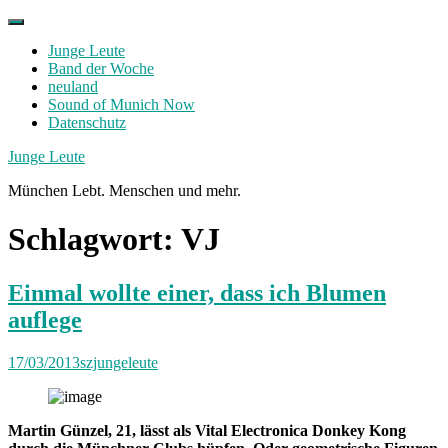
Skip
to
Junge Leute
content
Band der Woche
neuland
Sound of Munich Now
Datenschutz
Facebook
Twitter
Instagram
Junge Leute
München Lebt. Menschen und mehr.
Schlagwort:
VJ
Einmal wollte einer, dass ich Blumen
auflege
17/03/2013
szjungeleute
Martin Günzel, 21, lässt als Vital Electronica Donkey Kong