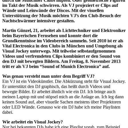
durch die Münchner Clubs hüpfen. Oder geometrische Figuren
im Takt der Musik schwirren. Als VJ projeziert er Clips auf
Wände und Leinwände der Discos. Mit der visuellen
Unterstützung der Musik möchten VJ’s den Club-Besuch der
Nachtschwärmer intensiver gestalten.
Martin Günzel, 21, arbeitet als Lichttechniker und Elektroniker
beim Bayerischen Fernsehen und konnte dort die
Grundkenntnisse im Videobereich sammeln. Seit 2010 ist er als
Vital Electronica in den Clubs in München und Umgebung als
Visual Jockey unterwegs. Mit teilweise selbstaufgenommen
Videos und verfremdeten Clips kombiniert er den Sound von
den DJ mit bewegten Bildern. Am Freitag, 8. November 2013
tritt er als VJ beim “Sound of Munich Electronica” auf.
Was genau versteht man unter dem Begriff VJ?
Ein VJ ist ein Videokünstler. Die Abkürzung steht für Visual Jockey.
Er unterstützt den DJ graphisch, das heißt durch Videos und
bewegte Bilder. Er arbeitet ähnlich wie ein DJ. Ich bringe auch
meinen Laptop mit und stöpsel mich an die Anlage an. Ich leg dann
keinen Sound auf, aber visuelle Sachen meistens über Projektoren
oder LED Wände. Genauso wie ein DJ habe ich meine Playlisten
dabei.
Wie arbeitet ein Visual Jockey?
Nur bei bekannten DJs habe ich eine Playlist vorab, zum Beispiel