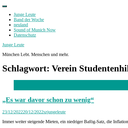
Skip
to
Junge Leute
content
Band der Woche
neuland
Sound of Munich Now
Datenschutz
Facebook
Twitter
Instagram
Junge Leute
München Lebt. Menschen und mehr.
Schlagwort:
Verein Studentenhi
Foto: SiT
„Es war davor schon zu wenig“
23/12/2022
20/12/2022
szjungeleute
Immer weiter steigende Mieten, ein niedriger Bafög-Satz, die Inflati