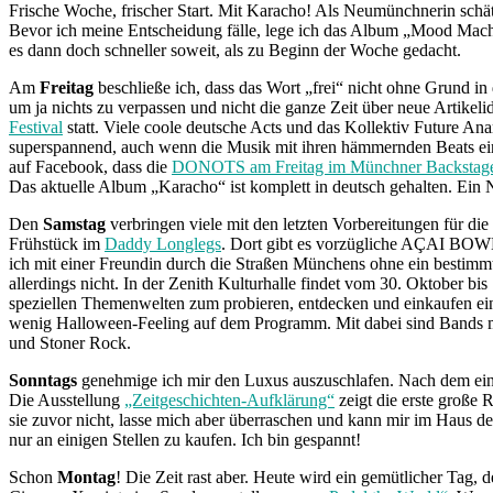
Frische Woche, frischer Start. Mit Karacho! Als Neumünchnerin schätz
Bevor ich meine Entscheidung fälle, lege ich das Album „Mood Mac
es dann doch schneller soweit, als zu Beginn der Woche gedacht.
Am
Freitag
beschließe ich, dass das Wort „frei“ nicht ohne Grund in
um ja nichts zu verpassen und nicht die ganze Zeit über neue Artike
Festival
statt. Viele coole deutsche Acts und das Kollektiv Future Anar
superspannend, auch wenn die Musik mit ihren hämmernden Beats ein
auf Facebook, dass die
DONOTS am Freitag im Münchner Backstag
Das aktuelle Album „Karacho“ ist komplett in deutsch gehalten. Ein 
Den
Samstag
verbringen viele mit den letzten Vorbereitungen für di
Frühstück im
Daddy Longlegs
. Dort gibt es vorzügliche AÇAI BOWLS
ich mit einer Freundin durch die Straßen Münchens ohne ein bestimmte
allerdings nicht. In der Zenith Kulturhalle findet vom 30. Oktober b
speziellen Themenwelten zum probieren, entdecken und einkaufen ein
wenig Halloween-Feeling auf dem Programm. Mit dabei sind Bands 
und Stoner Rock.
Sonntags
genehmige ich mir den Luxus auszuschlafen. Nach dem eine
Die Ausstellung
„Zeitgeschichten-Aufklärung“
zeigt die erste große
sie zuvor nicht, lasse mich aber überraschen und kann mir im Haus 
nur an einigen Stellen zu kaufen. Ich bin gespannt!
Schon
Montag
! Die Zeit rast aber. Heute wird ein gemütlicher Tag, 