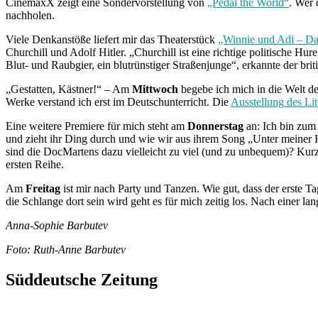
CinemaxX zeigt eine Sondervorstellung von
„Pedal the World“
. Wer 
nachholen.
Viele Denkanstöße liefert mir das Theaterstück
„Winnie und Adi – Da
Churchill und Adolf Hitler. „Churchill ist eine richtige politische Hur
Blut- und Raubgier, ein blutrünstiger Straßenjunge“, erkannte der brit
„Gestatten, Kästner!“ – Am
Mittwoch
begebe ich mich in die Welt des
Werke verstand ich erst im Deutschunterricht. Die
Ausstellung des Lit
Eine weitere Premiere für mich steht am
Donnerstag
an: Ich bin zum
und zieht ihr Ding durch und wie wir aus ihrem Song „Unter meiner Hau
sind die DocMartens dazu vielleicht zu viel (und zu unbequem)? Kurz
ersten Reihe.
Am
Freitag
ist mir nach Party und Tanzen. Wie gut, dass der erste T
die Schlange dort sein wird geht es für mich zeitig los. Nach einer l
Anna-Sophie Barbutev
Foto: Ruth-Anne Barbutev
Süddeutsche Zeitung