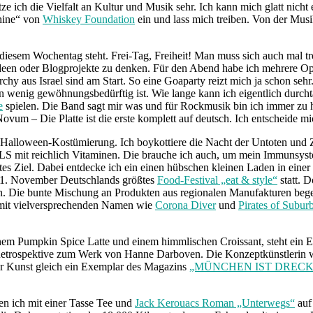
e ich die Vielfalt an Kultur und Musik sehr. Ich kann mich glatt nich
hine“ von
Whiskey Foundation
ein und lass mich treiben. Von der Mus
 diesem Wochentag steht. Frei-Tag, Freiheit! Man muss sich auch mal t
lideen oder Blogprojekte zu denken. Für den Abend habe ich mehrere O
chy aus Israel sind am Start. So eine Goaparty reizt mich ja schon sehr
 wenig gewöhnungsbedürftig ist. Wie lange kann ich eigentlich durch
e
spielen. Die Band sagt mir was und für Rockmusik bin ich immer zu hab
Novum – Die Platte ist die erste komplett auf deutsch. Ich entscheide 
e Halloween-Kostümierung. Ich boykottiere die Nacht der Untoten und Zo
 mit reichlich Vitaminen. Die brauche ich auch, um mein Immunsystem
s Ziel. Dabei entdecke ich ein einen hübschen kleinen Laden in einer 
is 1. November Deutschlands größtes
Food-Festival „eat & style“
statt. 
. Die bunte Mischung an Produkten aus regionalen Manufakturen begei
mit vielversprechenden Namen wie
Corona Diver
und
Pirates of Subur
m Pumpkin Spice Latte und einem himmlischen Croissant, steht ein E
 Retrospektive zum Werk von Hanne Darboven. Die Konzeptkünstlerin w
der Kunst gleich ein Exemplar des Magazins
„MÜNCHEN IST DRECK
den ich mit einer Tasse Tee und
Jack Kerouacs Roman „Unterwegs“
auf 