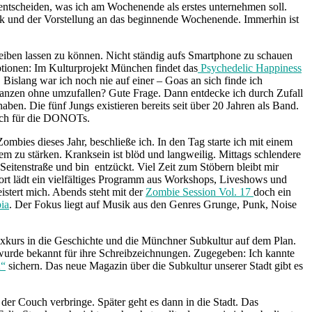
t entscheiden, was ich am Wochenende als erstes unternehmen soll.
ik und der Vorstellung an das beginnende Wochenende. Immerhin ist
reiben lassen zu können. Nicht ständig aufs Smartphone zu schauen
ptionen: Im Kulturprojekt München findet das
Psychedelic Happiness
. Bislang war ich noch nie auf einer – Goas an sich finde ich
tanzen ohne umzufallen? Gute Frage. Dann entdecke ich durch Zufall
en. Die fünf Jungs existieren bereits seit über 20 Jahren als Band.
mich für die DONOTs.
mbies dieses Jahr, beschließe ich. In den Tag starte ich mit einem
 zu stärken. Kranksein ist blöd und langweilig. Mittags schlendere
Seitenstraße und bin entzückt. Viel Zeit zum Stöbern bleibt mir
Dort lädt ein vielfältiges Programm aus Workshops, Liveshows und
stert mich. Abends steht mit der
Zombie Session Vol. 17
doch ein
bia
. Der Fokus liegt auf Musik aus den Genres Grunge, Punk, Noise
xkurs in die Geschichte und die Münchner Subkultur auf dem Plan.
urde bekannt für ihre Schreibzeichnungen. Zugegeben: Ich kannte
“
sichern. Das neue Magazin über die Subkultur unserer Stadt gibt es
der Couch verbringe. Später geht es dann in die Stadt. Das