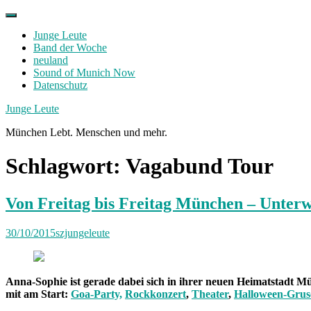
Skip
to
Junge Leute
content
Band der Woche
neuland
Sound of Munich Now
Datenschutz
Facebook
Twitter
Instagram
Junge Leute
München Lebt. Menschen und mehr.
Schlagwort:
Vagabund Tour
Von Freitag bis Freitag München – Unter
30/10/2015
szjungeleute
Anna-Sophie ist gerade dabei sich in ihrer neuen Heimatstadt Mü
mit am Start:
Goa-Party,
Rockkonzert
,
Theater
,
Halloween-Grus