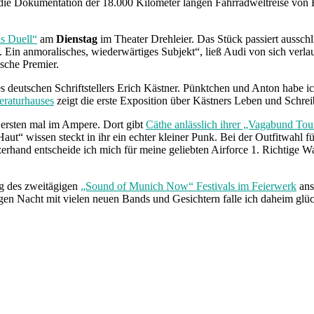
die Dokumentation der 18.000 Kilometer langen Fahrradweltreise von Fe
s Duell“
am
Dienstag
im Theater Drehleier. Das Stück passiert ausschl
e. Ein anmoralisches, wiederwärtiges Subjekt“, ließ Audi von sich verlau
ische Premier.
 deutschen Schriftstellers Erich Kästner. Pünktchen und Anton habe ich 
eraturhauses
zeigt die erste Exposition über Kästners Leben und Schrei
 ersten mal im Ampere. Dort gibt
Cäthe anlässlich ihrer „Vagabund Tou
t“ wissen steckt in ihr ein echter kleiner Punk. Bei der Outfitwahl für
erhand entscheide ich mich für meine geliebten Airforce 1. Richtige Wa
ag des zweitägigen
„Sound of Munich Now“ Festivals im Feierwerk
ans
angen Nacht mit vielen neuen Bands und Gesichtern falle ich daheim glü