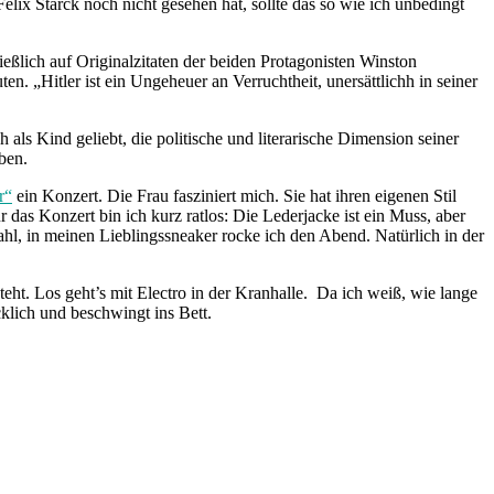
lix Starck noch nicht gesehen hat, sollte das so wie ich unbedingt
ießlich auf Originalzitaten der beiden Protagonisten Winston
ten. „Hitler ist ein Ungeheuer an Verruchtheit, unersättlichh in seiner
als Kind geliebt, die politische und literarische Dimension seiner
ben.
r“
ein Konzert. Die Frau fasziniert mich. Sie hat ihren eigenen Stil
 das Konzert bin ich kurz ratlos: Die Lederjacke ist ein Muss, aber
hl, in meinen Lieblingssneaker rocke ich den Abend. Natürlich in der
teht. Los geht’s mit Electro in der Kranhalle. Da ich weiß, wie lange
cklich und beschwingt ins Bett.