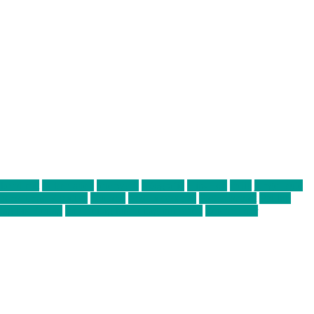
abend mit
farbenladen
feierwerk
fotografie
Hip-Hop
indie
junge leute
ens junge Kreative
neuland
ornella cosenza
Partnerschaft
Philipp
tag bis Freitag
von freitag bis freitag münchen
Zeichen der