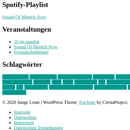
Spotify-Playlist
Sound Of Munich Now
Veranstaltungen
10 im quadrat
Sound Of Munich Now
Freundschaftsbänd
Schlagwörter
10 im Quadrat
Amelie Völker
Anastasia Trenkler
Ausstellung
bahnwär
junges münchen
Kolumne
kunst
Liebe
Lisi Wasmer
lmu
lost weeken
Kreiter
pop
Rita Argauer
Sound Of Munich Now
Stefanie Witterauf
s
Freundschaft
© 2026 Junge Leute
|
WordPress Theme:
Nucleare
by CrestaProject.
Startseite
Datenschutz
Impressum
Datenschutz-Einstellungen