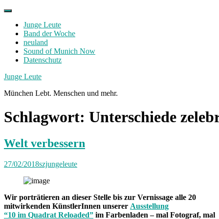
Skip
to
Junge Leute
content
Band der Woche
neuland
Sound of Munich Now
Datenschutz
Facebook
Twitter
Instagram
Junge Leute
München Lebt. Menschen und mehr.
Schlagwort:
Unterschiede zeleb
Welt verbessern
27/02/2018
szjungeleute
Wir porträtieren an dieser Stelle bis zur Vernissage alle 20
mitwirkenden KünstlerInnen unserer
Ausstellung
“10 im Quadrat Reloaded”
im Farbenladen – mal Fotograf, mal