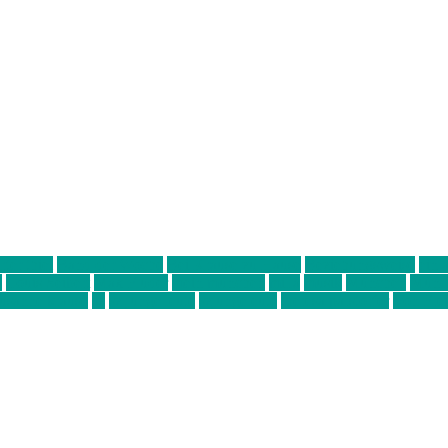
ter thiel
Band der Woche
Bei Krause zu Hause
Beziehungsweise
ein 
d
Louis Seibert
Max Fluder
mein münchen
milla
musik
München
Münch
usanne krause
sz
sz junge leute
szjungeleute
theresa parstorfer
Von Frei