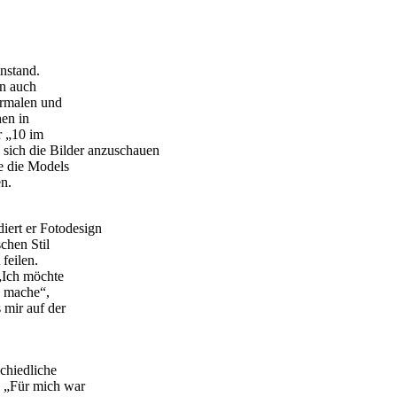
nstand.
an auch
ormalen und
hen in
r „10 im
sich die Bilder anzuschauen
e die Models
en.
iert er Fotodesign
chen Stil
 feilen.
„Ich möchte
h mache“,
 mir auf der
chiedliche
 „Für mich war