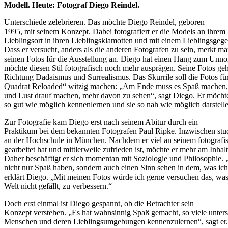
Modell. Heute: Fotograf Diego Reindel.
Unterschiede zelebrieren. Das möchte Diego Reindel, geboren
1995, mit seinem Konzept. Dabei fotografiert er die Models an ihrem
Lieblingsort in ihren Lieblingsklamotten und mit einem Lieblingsgege
Dass er versucht, anders als die anderen Fotografen zu sein, merkt m
seinen Fotos für die Ausstellung an. Diego hat einen Hang zum Unn
möchte diesen Stil fotografisch noch mehr ausprägen. Seine Fotos ge
Richtung Dadaismus und Surrealismus. Das Skurrile soll die Fotos fü
Quadrat Reloaded“ witzig machen: „Am Ende muss es Spaß machen, 
und Lust drauf machen, mehr davon zu sehen“, sagt Diego. Er möcht
so gut wie möglich kennenlernen und sie so nah wie möglich darstell
Zur Fotografie kam Diego erst nach seinem Abitur durch ein
Praktikum bei dem bekannten Fotografen Paul Ripke. Inzwischen stud
an der Hochschule in München. Nachdem er viel an seinem fotografis
gearbeitet hat und mittlerweile zufrieden ist, möchte er mehr am Inhalt
Daher beschäftigt er sich momentan mit Soziologie und Philosophie. 
nicht nur Spaß haben, sondern auch einen Sinn sehen in dem, was ic
erklärt Diego. „Mit meinen Fotos würde ich gerne versuchen das, was
Welt nicht gefällt, zu verbessern.“
Doch erst einmal ist Diego gespannt, ob die Betrachter sein
Konzept verstehen. „Es hat wahnsinnig Spaß gemacht, so viele unters
Menschen und deren Lieblingsumgebungen kennenzulernen“, sagt er.