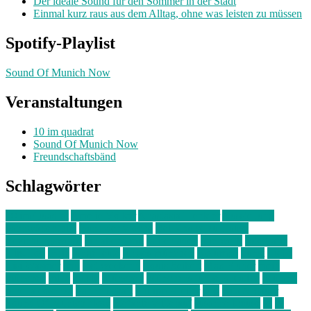
Der ideale Sound für den Sommer in der Stadt
Einmal kurz raus aus dem Alltag, ohne was leisten zu müssen
Spotify-Playlist
Sound Of Munich Now
Veranstaltungen
10 im quadrat
Sound Of Munich Now
Freundschaftsbänd
Schlagwörter
10 im Quadrat
Amelie Völker
Anastasia Trenkler
Ausstellung
bahnwärter thiel
Band der Woche
Bei Krause zu Hause
Beziehungsweise
ein abend mit
farbenladen
feierwerk
fotografie
Hip-Hop
indie
junge leute
junges münchen
Kolumne
kunst
Liebe
Lisi Wasmer
lmu
lost weekend
Louis Seibert
Max Fluder
mein
münchen
milla
musik
München
Münchens junge Kreative
neuland
ornella cosenza
Partnerschaft
Philipp Kreiter
pop
Rita Argauer
Sound Of Munich Now
Stefanie Witterauf
susanne krause
sz
sz