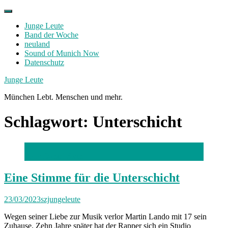
Skip
to
Junge Leute
content
Band der Woche
neuland
Sound of Munich Now
Datenschutz
Facebook
Twitter
Instagram
Junge Leute
München Lebt. Menschen und mehr.
Schlagwort:
Unterschicht
Foto: Daniel Stein
Eine Stimme für die Unterschicht
23/03/2023
szjungeleute
Wegen seiner Liebe zur Musik verlor Martin Lando mit 17 sein
Zuhause. Zehn Jahre später hat der Rapper sich ein Studio