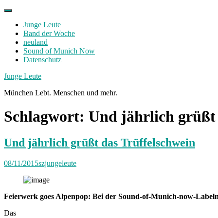
Skip
to
Junge Leute
content
Band der Woche
neuland
Sound of Munich Now
Datenschutz
Facebook
Twitter
Instagram
Junge Leute
München Lebt. Menschen und mehr.
Schlagwort:
Und jährlich grüßt
Und jährlich grüßt das Trüffelschwein
08/11/2015
szjungeleute
Feierwerk goes Alpenpop: Bei der Sound-of-Munich-now-Labelni
Das