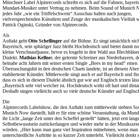
Münchner Label Alpinrecords schreibt es sich auf die Fahnen, bayeri
Mundart-Musiker unter Vertrag zu nehmen. Beim Sound of Munich
jedes Jahr „wie ein Trüffelschwein“ Ausschau halten nach jungen,
vielversprechenden Künstlern und Zeuge der musikalischen Vielfalt 
Patrick Oginski, Gründer von Alpinrecords.
Als
Auftakt geht
Otto Schellinger
auf die Bühne. Er singt tatsächlich nich
Bayerisch, sein sphäriger Jazz bleibt Hochdeutsch und bietet damit n
kleine Verschnaufpause, bevor es losgeht in den Wald aus Blechbläse
Dialekt.
Mathias Kellne
r, der gelernte Schreiner aus Niederbayern, d
beinahe acht Jahren mit seiner ersten Single „Bees in my head“ einen
Überraschungshit in den deutschen Charts landete, ist an diesem Abe
etablierteste Künstler. Mittlerweile singt auch er auf Bayerisch und fin
dass es sich in diesem Dialekt ähnlich gut wie auf Englisch texten läss
„Bayerisch sehr viel weicher ist. Hochdeutsch wirkt oft hart und distan
Deshalb singen vielleicht auch so viele deutsche Künstler auf Englisc
Die
Alpinrecords Labelshow, die den Auftakt zum mittlerweile siebten So
Munich Now darstellt, hält er für eine schöne Veranstaltung, da Mun
ihr Licht „lange Zeit unter den Scheffel gestellt“ hätten, jetzt erst lan
Selbstbewusstsein zurückerlangen und wieder mehr in der Musikszen
würden. „Hier kann man ganz viel Inspiration mitnehmen, wenn man 
unterschiedliche Auftritte in so kurzer Zeit miterlebt. Vielleicht denkt 