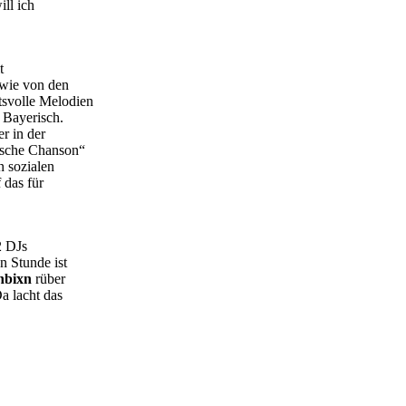
ill ich
t
 wie von den
tsvolle Melodien
 Bayerisch.
r in der
ische Chanson“
n sozialen
 das für
2 DJs
n Stunde ist
hbixn
rüber
a lacht das