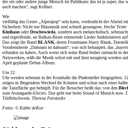
der ein oder andere junge Mensch im Publikum: das ist ja super, das w
auch machen“, sagt Kellner.
Wie
vielfältig das Genre „Alpenpop“ sein kann, verdeutlicht der Abend mi
Sicherheit: Nicht nur Blasmusik und schnell gesungene, freche Texte
Kinihasn
oder
Deschowieda
, sondern auch melancholisch, sehnsuch
und ergreifende, an Balkan-Beats erinnernde Lieder funktionieren auf
Das zeigt die Band
BLANK
, deren Frontmann Harry Blank, Darstelle
Vorabendserie „Dahoam ist dahoam“, von sich behauptet, das „bayer
erfunden zu haben. Auch wenn sich seine Band bisher rarmacht in de
Netzwerken, reißt die Musik sofort mit und lässt neugierig werden auf
April geplante Debut-Album.
Um 22
Uhr werden nebenan in der Kranhalle die Plattenteller freigegeben. 1
zeigen in fliegendem Wechsel ihr Können und schon nach einer halbe
die Tanzfläche gut behüpft. Für die Besucher heißt das: von den
Blec
zum Avantgarde-Electro. Das geht nur beim Sound of Munich now. D
Trüffelschwein.
Theresa Parstorfer
Fotos: © Käthe deKoe