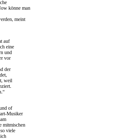
sche
 Now könne man
werden, meint
t auf
och eine
rn und
er vor
nd der
det,
t, weil
ziert.
h.“
und of
dart-Musiker
gsam
e mitmischen
so viele
sich