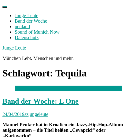
Skip
to
Junge Leute
content
Band der Woche
neuland
Sound of Munich Now
Datenschutz
Facebook
Twitter
Instagram
Junge Leute
München Lebt. Menschen und mehr.
Schlagwort:
Tequila
Band der Woche: L One
24/04/2019
szjungeleute
Manuel Peuker hat in Kroatien ein Jazzy-Hip-Hop-Album
aufgenommen – die Titel heißen „Cevapcici“ oder
„Karlovačko“