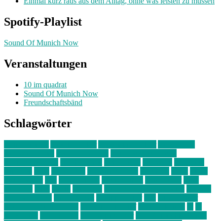
Einmal kurz raus aus dem Alltag, ohne was leisten zu müssen
Spotify-Playlist
Sound Of Munich Now
Veranstaltungen
10 im quadrat
Sound Of Munich Now
Freundschaftsbänd
Schlagwörter
10 im Quadrat
Amelie Völker
Anastasia Trenkler
Ausstellung
bahnwärter thiel
Band der Woche
Bei Krause zu Hause
Beziehungsweise
ein abend mit
farbenladen
feierwerk
fotografie
Hip-Hop
indie
junge leute
junges münchen
Kolumne
kunst
Liebe
Lisi Wasmer
lmu
lost weekend
Louis Seibert
Max Fluder
mein
münchen
milla
musik
München
Münchens junge Kreative
neuland
ornella cosenza
Partnerschaft
Philipp Kreiter
pop
Rita Argauer
Sound Of Munich Now
Stefanie Witterauf
susanne krause
sz
sz
junge leute
szjungeleute
theresa parstorfer
Von Freitag bis Freitag