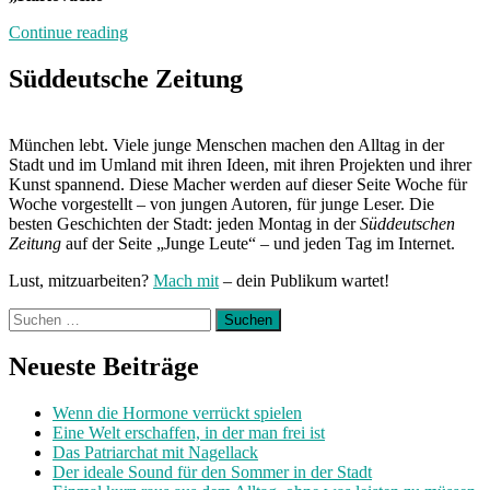
„Band
Continue reading
der
Woche:
Süddeutsche Zeitung
L
One“
München lebt. Viele junge Menschen machen den Alltag in der
Stadt und im Umland mit ihren Ideen, mit ihren Projekten und ihrer
Kunst spannend. Diese Macher werden auf dieser Seite Woche für
Woche vorgestellt – von jungen Autoren, für junge Leser. Die
besten Geschichten der Stadt: jeden Montag in der
Süddeutschen
Zeitung
auf der Seite „Junge Leute“ – und jeden Tag im Internet.
Lust, mitzuarbeiten?
Mach mit
– dein Publikum wartet!
Suchen
nach:
Neueste Beiträge
Wenn die Hormone verrückt spielen
Eine Welt erschaffen, in der man frei ist
Das Patriarchat mit Nagellack
Der ideale Sound für den Sommer in der Stadt