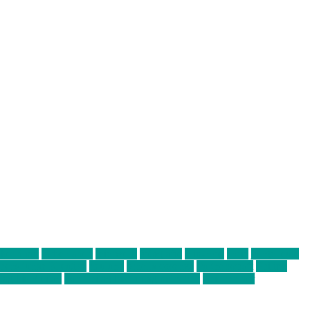
abend mit
farbenladen
feierwerk
fotografie
Hip-Hop
indie
junge leute
ens junge Kreative
neuland
ornella cosenza
Partnerschaft
Philipp
tag bis Freitag
von freitag bis freitag münchen
Zeichen der