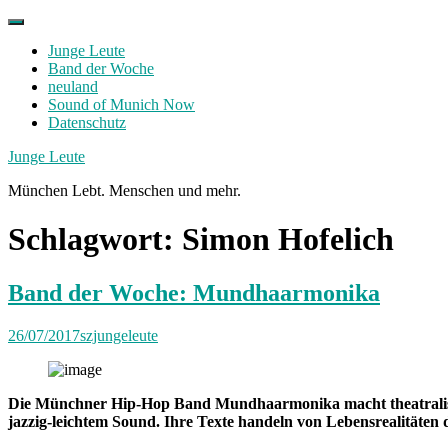
Skip
to
Junge Leute
content
Band der Woche
neuland
Sound of Munich Now
Datenschutz
Facebook
Twitter
Instagram
Junge Leute
München Lebt. Menschen und mehr.
Schlagwort:
Simon Hofelich
Band der Woche: Mundhaarmonika
26/07/2017
szjungeleute
Die Münchner Hip-Hop Band Mundhaarmonika macht theatrali
jazzig-leichtem Sound. Ihre Texte handeln von Lebensrealitäten 