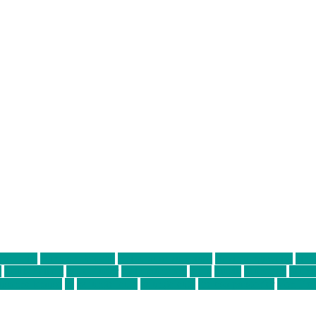
ter thiel
Band der Woche
Bei Krause zu Hause
Beziehungsweise
ein 
d
Louis Seibert
Max Fluder
mein münchen
milla
musik
München
Münch
usanne krause
sz
sz junge leute
szjungeleute
theresa parstorfer
Von Frei