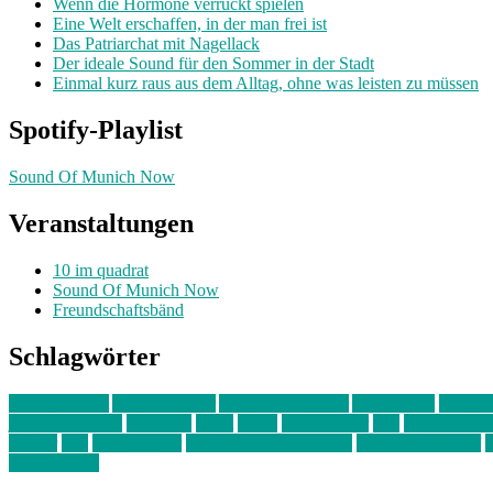
Wenn die Hormone verrückt spielen
Eine Welt erschaffen, in der man frei ist
Das Patriarchat mit Nagellack
Der ideale Sound für den Sommer in der Stadt
Einmal kurz raus aus dem Alltag, ohne was leisten zu müssen
Spotify-Playlist
Sound Of Munich Now
Veranstaltungen
10 im quadrat
Sound Of Munich Now
Freundschaftsbänd
Schlagwörter
10 im Quadrat
Amelie Völker
Anastasia Trenkler
Ausstellung
bahnwär
junges münchen
Kolumne
kunst
Liebe
Lisi Wasmer
lmu
lost weeken
Kreiter
pop
Rita Argauer
Sound Of Munich Now
Stefanie Witterauf
s
Freundschaft