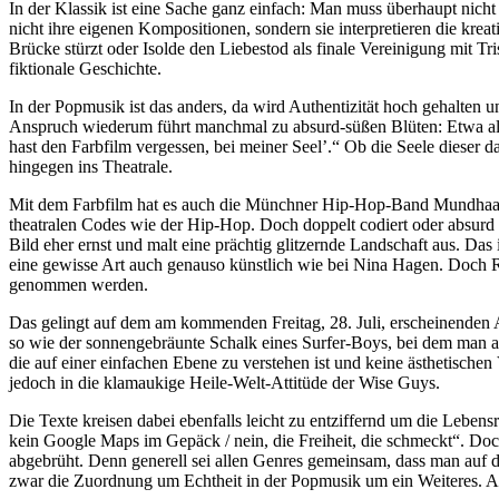
In der Klassik ist eine Sache ganz einfach: Man muss überhaupt nicht 
nicht ihre eigenen Kompositionen, sondern sie interpretieren die kre
Brücke stürzt oder Isolde den Liebestod als finale Vereinigung mit Tr
fiktionale Geschichte.
In der Popmusik ist das anders, da wird Authentizität hoch gehalten u
Anspruch wiederum führt manchmal zu absurd-süßen Blüten: Etwa al
hast den Farbfilm vergessen, bei meiner Seel’.“ Ob die Seele dieser 
hingegen ins Theatrale.
Mit dem Farbfilm hat es auch die Münchner Hip-Hop-Band Mundhaarm
theatralen Codes wie der Hip-Hop. Doch doppelt codiert oder absur
Bild eher ernst und malt eine prächtig glitzernde Landschaft aus. Da
eine gewisse Art auch genauso künstlich wie bei Nina Hagen. Doch Ra
genommen werden.
Das gelingt auf dem am kommenden Freitag, 28. Juli, erscheinenden A
so wie der sonnengebräunte Schalk eines Surfer-Boys, bei dem man a
die auf einer einfachen Ebene zu verstehen ist und keine ästhetisch
jedoch in die klamaukige Heile-Welt-Attitüde der Wise Guys.
Die Texte kreisen dabei ebenfalls leicht zu entziffernd um die Leben
kein Google Maps im Gepäck / nein, die Freiheit, die schmeckt“. Do
abgebrüht. Denn generell sei allen Genres gemeinsam, dass man auf d
zwar die Zuordnung um Echtheit in der Popmusik um ein Weiteres. Abe