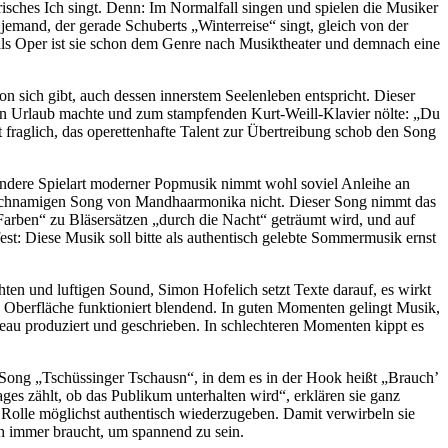
yrisches Ich singt. Denn: Im Normalfall singen und spielen die Musiker
jemand, der gerade Schuberts „Winterreise“ singt, gleich von der
nn als Oper ist sie schon dem Genre nach Musiktheater und demnach eine
on sich gibt, auch dessen innerstem Seelenleben entspricht. Dieser
n Urlaub machte und zum stampfenden Kurt-Weill-Klavier nölte: „Du
t fraglich, das operettenhafte Talent zur Übertreibung schob den Song
ndere Spielart moderner Popmusik nimmt wohl soviel Anleihe an
gleichnamigen Song von Mandhaarmonika nicht. Dieser Song nimmt das
 Farben“ zu Bläsersätzen „durch die Nacht“ geträumt wird, und auf
t: Diese Musik soll bitte als authentisch gelebte Sommermusik ernst
en und luftigen Sound, Simon Hofelich setzt Texte darauf, es wirkt
 Oberfläche funktioniert blendend. In guten Momenten gelingt Musik,
eau produziert und geschrieben. In schlechteren Momenten kippt es
im Song „Tschüssinger Tschausn“, in dem es in der Hook heißt „Brauch’
s zählt, ob das Publikum unterhalten wird“, erklären sie ganz
 Rolle möglichst authentisch wiederzugeben. Damit verwirbeln sie
ch immer braucht, um spannend zu sein.