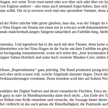
fragen, wer seine Texte ernst meint oder wer über sich oder über ein l
ativen Ergüsse anderer – also muss auch niemand Angst haben, dass sich 
istan wählt. Die ist ja sowieso noch mal eine speziellere Variante, de
nd der Hörer möchte bitte gerne glauben, dass das, was der Sänger da v
s Nina Hagen ein Drama um einen nur in schwarz-weiß dokumentierte
damals mädchenhaft-jungen Sängerin tatsächlich am Farbfilm hing, bleib
onika. Und irgendwie hat es die auch mit dem Theater, denn keine a
d übertrieben wie bei Nina Hagen ist die Sache mit dem Farbfilm im 
s ist hochgradig romantisierend, wenn sich nebst den „leise leuchtenden
pper Simon Hofelich und seine hoch versierte Musiker-Crew stellen fes
lbum „Raptestdummy“ ganz prächtig. Die Band produziert jazzig-leicht
uch eher nicht wissen will, welche Abgründe darunter liegen. Doch die
en Verklausulierungen vornimmt. Denn trotzdem wird hier auf hohem Niv
srealitäten der Digital Natives und deren romantische Fluchten. Etwa 
ch ganz so naiv ist Mundhaarmonika dann doch nicht. „Am Ende des Tage
er Bühne eine Rolle einnehme und versuche, die Aussage hinter dieser
r vielleicht ist das auch genau die Rätselhaftigkeit, die Popmusik au