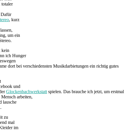
totaler
 Dafür
tereo
, kurz
lassen,
ing, um ein
tereo.
t kein
enn ich Hunger
 Deswegen
me dort bei verschiedensten Musikdarbietungen ein richtig gutes
t
acebook und
 der
Glockenbachwerkstatt
spielen. Das brauche ich jetzt, um erstmal
 Mensch arbeiten,
nd lausche
.
it zu
gend mal
Kleider im