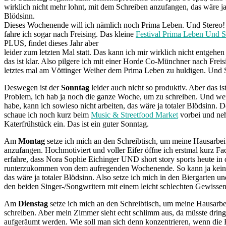
wirklich nicht mehr lohnt, mit dem Schreiben anzufangen, das wäre ja 
Blödsinn.
Dieses Wochenende will ich nämlich noch Prima Leben. Und Stereo!
fahre ich sogar nach Freising. Das kleine
Festival Prima Leben Und S
PLUS, findet dieses Jahr aber
leider zum letzten Mal statt. Das kann ich mir wirklich nicht entgehen 
das ist klar. Also pilgere ich mit einer Horde Co-Münchner nach Freis
letztes mal am Vöttinger Weiher dem Prima Leben zu huldigen. Und S
Deswegen ist der
Sonntag
leider auch nicht so produktiv. Aber das is
Problem, ich hab ja noch die ganze Woche, um zu schreiben. Und w
habe, kann ich sowieso nicht arbeiten, das wäre ja totaler Blödsinn.
schaue ich noch kurz beim
Music & Streetfood Market
vorbei und neh
Katerfrühstück ein. Das ist ein guter Sonntag.
Am
Montag
setze ich mich an den Schreibtisch, um meine Hausarbei
anzufangen. Hochmotiviert und voller Eifer öffne ich erstmal kurz F
erfahre, dass Nora Sophie Eichinger UND short story sports heute in
runterzukommen von dem aufregenden Wochenende. So kann ja kein
das wäre ja totaler Blödsinn. Also setze ich mich in den Biergarten u
den beiden Singer-/Songwritern mit einem leicht schlechten Gewissen
Am
Dienstag
setze ich mich an den Schreibtisch, um meine Hausarbe
schreiben. Aber mein Zimmer sieht echt schlimm aus, da müsste drin
aufgeräumt werden. Wie soll man sich denn konzentrieren, wenn die 