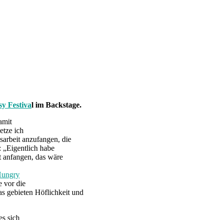
sy Festiva
l im Backstage.
amit
etze ich
arbeit anzufangen, die
 „Eigentlich habe
t anfangen, das wäre
Hungry
e vor die
as gebieten Höflichkeit und
es sich