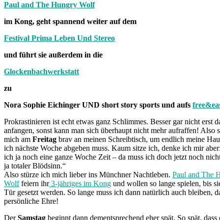
Paul and The Hungry Wolf
im Kong, geht spannend weiter auf dem
Festival Prima Leben Und Stereo
und führt sie außerdem in die
Glockenbachwerkstatt
zu
Nora Sophie Eichinger UND short story sports und aufs
free&ea
Prokrastinieren ist echt etwas ganz Schlimmes. Besser gar nicht erst d
anfangen, sonst kann man sich überhaupt nicht mehr aufraffen! Also s
mich am
Freitag
brav an meinen Schreibtisch, um endlich meine Haus
ich nächste Woche abgeben muss. Kaum sitze ich, denke ich mir aber:
ich ja noch eine ganze Woche Zeit – da muss ich doch jetzt noch nich
ja totaler Blödsinn.“
Also stürze ich mich lieber ins Münchner Nachtleben.
Paul and The 
Wolf
feiern ihr
3-jähriges im Kong
und wollen so lange spielen, bis si
Tür gesetzt werden. So lange muss ich dann natürlich auch bleiben, d
persönliche Ehre!
Der
Samstag
beginnt dann dementsprechend eher spät. So spät, dass 