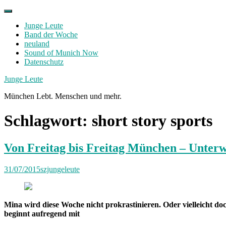
Skip
to
Junge Leute
content
Band der Woche
neuland
Sound of Munich Now
Datenschutz
Facebook
Twitter
Instagram
Junge Leute
München Lebt. Menschen und mehr.
Schlagwort:
short story sports
Von Freitag bis Freitag München – Unter
31/07/2015
szjungeleute
Mina wird diese Woche nicht prokrastinieren. Oder vielleicht d
beginnt aufregend mit