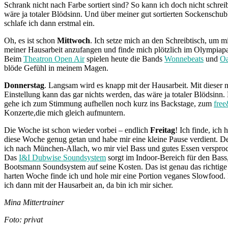
Schrank nicht nach Farbe sortiert sind? So kann ich doch nicht schrei
wäre ja totaler Blödsinn. Und über meiner gut sortierten Sockenschub
schlafe ich dann erstmal ein.
Oh, es ist schon
Mittwoch
. Ich setze mich an den Schreibtisch, um mi
meiner Hausarbeit anzufangen und finde mich plötzlich im Olympiapa
Beim
Theatron Open Air
spielen heute die Bands
Wonnebeats
und
O
blöde Gefühl in meinem Magen.
Donnerstag
. Langsam wird es knapp mit der Hausarbeit. Mit dieser 
Einstellung kann das gar nichts werden, das wäre ja totaler Blödsin
gehe ich zum Stimmung aufhellen noch kurz ins Backstage, zum
free
Konzerte,die mich gleich aufmuntern.
Die Woche ist schon wieder vorbei – endlich
Freitag
! Ich finde, ich 
diese Woche genug getan und habe mir eine kleine Pause verdient. 
ich nach München-Allach, wo mir viel Bass und gutes Essen verspro
Das
I&I Dubwise Soundsystem
sorgt im Indoor-Bereich für den Bas
Bootsmann Soundsystem auf seine Kosten. Das ist genau das richtige
harten Woche finde ich und hole mir eine Portion veganes Slowfood
ich dann mit der Hausarbeit an, da bin ich mir sicher.
Mina Mittertrainer
Foto: privat