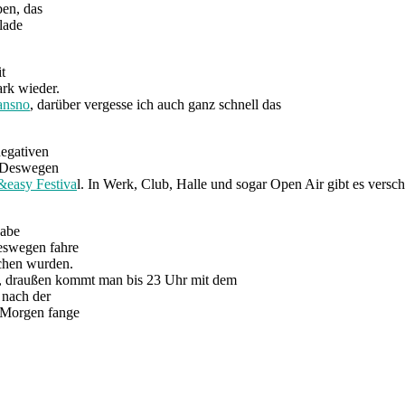
ben, das
lade
t
rk wieder.
ansno
, darüber vergesse ich auch ganz schnell das
negativen
n. Deswegen
&easy Festiva
l. In Werk, Club, Halle und sogar Open Air gibt es versc
habe
Deswegen fahre
chen wurden.
s, draußen kommt man bis 23 Uhr mit dem
 nach der
. Morgen fange