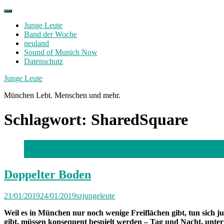
Skip
to
Junge Leute
content
Band der Woche
neuland
Sound of Munich Now
Datenschutz
Facebook
Twitter
Instagram
Junge Leute
München Lebt. Menschen und mehr.
Schlagwort:
SharedSquare
SharedSquare : Jan A. Staiger
Doppelter Boden
21/01/2019
24/01/2019
szjungeleute
Weil es in München nur noch wenige Freiflächen gibt, tun sich j
gibt, müssen konsequent bespielt werden – Tag und Nacht, un