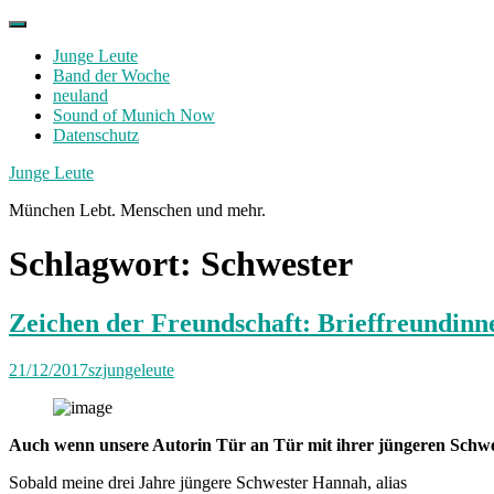
Skip
to
Junge Leute
content
Band der Woche
neuland
Sound of Munich Now
Datenschutz
Facebook
Twitter
Instagram
Junge Leute
München Lebt. Menschen und mehr.
Schlagwort:
Schwester
Zeichen der Freundschaft: Brieffreundinn
21/12/2017
szjungeleute
Auch wenn unsere Autorin Tür an Tür mit ihrer jüngeren Schwest
Sobald meine drei Jahre jüngere Schwester Hannah, alias