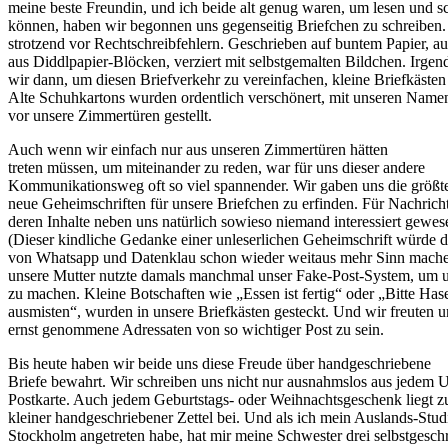
meine beste Freundin, und ich beide alt genug waren, um lesen und s
können, haben wir begonnen uns gegenseitig Briefchen zu schreiben.
strotzend vor Rechtschreibfehlern. Geschrieben auf buntem Papier, au
aus Diddlpapier-Blöcken, verziert mit selbstgemalten Bildchen. Irg
wir dann, um diesen Briefverkehr zu vereinfachen, kleine Briefkästen 
Alte Schuhkartons wurden ordentlich verschönert, mit unseren Name
vor unsere Zimmertüren gestellt.
Auch wenn wir einfach nur aus unseren Zimmertüren hätten
treten müssen, um miteinander zu reden, war für uns dieser andere
Kommunikationsweg oft so viel spannender. Wir gaben uns die größ
neue Geheimschriften für unsere Briefchen zu erfinden. Für Nachrich
deren Inhalte neben uns natürlich sowieso niemand interessiert gewes
(Dieser kindliche Gedanke einer unleserlichen Geheimschrift würde d
von Whatsapp und Datenklau schon wieder weitaus mehr Sinn mache
unsere Mutter nutzte damals manchmal unser Fake-Post-System, um u
zu machen. Kleine Botschaften wie „Essen ist fertig“ oder „Bitte Hase
ausmisten“, wurden in unsere Briefkästen gesteckt. Und wir freuten un
ernst genommene Adressaten von so wichtiger Post zu sein.
Bis heute haben wir beide uns diese Freude über handgeschriebene
Briefe bewahrt. Wir schreiben uns nicht nur ausnahmslos aus jedem U
Postkarte. Auch jedem Geburtstags- oder Weihnachtsgeschenk liegt z
kleiner handgeschriebener Zettel bei. Und als ich mein Auslands-Stu
Stockholm angetreten habe, hat mir meine Schwester drei selbstgesch