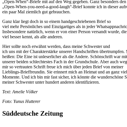
„Open-When“-Briefe mit auf den Weg gegeben. Ganz besonders den
„Open-When-you-need-a-good-laugh“-Brief konnte ich in dieser aufr
ein paar Mal ziemlich gut gebrauchen.
Ganz klar liegt doch in so einem handgeschriebenen Brief so
viel mehr Persönliches und Einzigartiges als in jeder Whatsappnachric
Insbesondere natürlich, wenn er von einer Person versandt wurde, die
viel besser kennt, als alle anderen.
Hier sollte noch erwähnt werden, dass meine Schwester und
ich uns mit der Charakterstärke unserer Handschriften übertrumpfen. 
heißen: Die Eine ist unleserlicher als die Andere. Schönschrift war m
unserer beiden schlechtestes Fach in der Grundschule. Aber auch weg
mir so vertrauten Schrift freue ich mich über jeden Brief von meiner
Lieblings-Brieffreundin. Sie erinnert mich an Heimat und an ganz vie
Momente. Und ich bin mir fast sicher, ich könnte die wunderschöne 
meiner Schwester unter hundert anderen identifizieren.
Text: Amelie Völker
Foto: Yunus Hutterer
Süddeutsche Zeitung