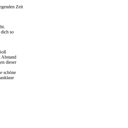
egenden Zeit
ht.
 dich so
Soll
it Abstand
en dieser
le schöne
Sauklaue