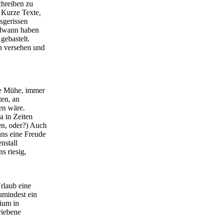
chreiben zu
 Kurze Texte,
sgerissen
endwann haben
gebastelt.
n versehen und
te Mühe, immer
ten, an
en wäre.
a in Zeiten
n, oder?) Auch
ns eine Freude
nstall
s riesig,
rlaub eine
umindest ein
dium in
riebene