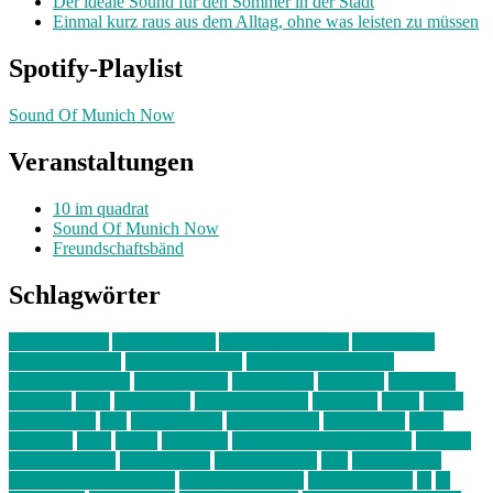
Der ideale Sound für den Sommer in der Stadt
Einmal kurz raus aus dem Alltag, ohne was leisten zu müssen
Spotify-Playlist
Sound Of Munich Now
Veranstaltungen
10 im quadrat
Sound Of Munich Now
Freundschaftsbänd
Schlagwörter
10 im Quadrat
Amelie Völker
Anastasia Trenkler
Ausstellung
bahnwärter thiel
Band der Woche
Bei Krause zu Hause
Beziehungsweise
ein abend mit
farbenladen
feierwerk
fotografie
Hip-Hop
indie
junge leute
junges münchen
Kolumne
kunst
Liebe
Lisi Wasmer
lmu
lost weekend
Louis Seibert
Max Fluder
mein
münchen
milla
musik
München
Münchens junge Kreative
neuland
ornella cosenza
Partnerschaft
Philipp Kreiter
pop
Rita Argauer
Sound Of Munich Now
Stefanie Witterauf
susanne krause
sz
sz