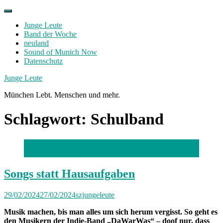
Skip
to
Junge Leute
content
Band der Woche
neuland
Sound of Munich Now
Datenschutz
Facebook
Twitter
Instagram
Junge Leute
München Lebt. Menschen und mehr.
Schlagwort:
Schulband
Foto: Johanna Braun
Songs statt Hausaufgaben
29/02/2024
27/02/2024
szjungeleute
Musik machen, bis man alles um sich herum vergisst. So geht es
den Musikern der Indie-Band „DaWarWas“ – doof nur, dass