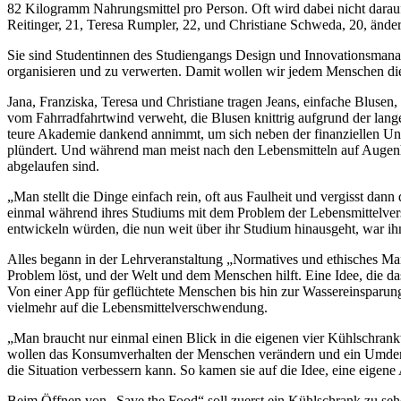
82 Kilogramm Nahrungsmittel pro Person. Oft wird dabei nicht darauf
Reitinger, 21, Teresa Rumpler, 22, und Christiane Schweda, 20, änder
Sie sind Studentinnen des Studiengangs Design und Innovationsmana
organisieren und zu verwerten. Damit wollen wir jedem Menschen die
Jana, Franziska, Teresa und Christiane tragen Jeans, einfache Blusen
vom Fahrradfahrtwind verweht, die Blusen knittrig aufgrund der lan
teure Akademie dankend annimmt, um sich neben der finanziellen Unt
plündert. Und während man meist nach den Lebensmitteln auf Augenhöh
abgelaufen sind.
„Man stellt die Dinge einfach rein, oft aus Faulheit und vergisst da
einmal während ihres Studiums mit dem Problem der Lebensmittelvers
entwickeln würden, die nun weit über ihr Studium hinausgeht, war i
Alles begann in der Lehrveranstaltung „Normatives und ethisches Mana
Problem löst, und der Welt und dem Menschen hilft. Eine Idee, die d
Von einer App für geflüchtete Menschen bis hin zur Wassereinsparun
vielmehr auf die Lebensmittelverschwendung.
„Man braucht nur einmal einen Blick in die eigenen vier Kühlschran
wollen das Konsumverhalten der Menschen verändern und ein Umdenken
die Situation verbessern kann. So kamen sie auf die Idee, eine eigen
Beim Öffnen von „Save the Food“ soll zuerst ein Kühlschrank zu sehen