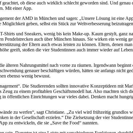
 geachtet, ob diese auch wirklich schlecht geworden sind. Und genau 
n. Mit einer App.
gement der AMD in München und sagen: „Unsere Lösung ist eine App, d
 Möglichkeit geben, selbst ein Stück zur Weltverbesserung beizutragen
, T-Shirts und Sneakers, wenig bis kein Make-up. Kaum gestylt, ganz n
gen Pendelstrecken auch über München hinaus. Sie wirken ein wenig ge
erstützung der Eltern auch etwas leisten zu können. Eltern, denen man
e greift, stoßen die vier Studentinnen auch immer wieder auf Lebensm
nn die älteren Nahrungsmittel nach vorne zu räumen. Irgendwann beginnt
chwendung genauer beschäftigen würden, hätten sie anfangs nicht ged
hnen ebenso wenig bewusst.
gement“. Die Studierenden sollten innovative Konzeptideen mit Marktre
as Zeug zu einem profitablen Geschäftsmodell hat. Also machten sich d
g in öffentlichen Einrichtungen war vieles dabei. Denken macht hung
kwände zu werfen“, sagt Christiane. „Zu viel wird frühzeitig grundlo
 in der Gesellschaft erzielen.“ Die Zielsetzung der vier Studentinne
e App zu entwickeln, die sie „Save the Food“ nannten.
 sein. Darunter ist eine Leiste mit verschiedenen Funktionen abgebilde