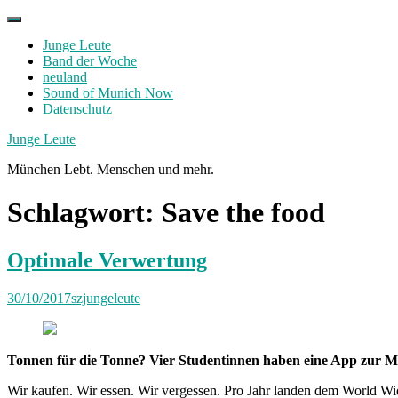
Skip
to
Junge Leute
content
Band der Woche
neuland
Sound of Munich Now
Datenschutz
Facebook
Twitter
Instagram
Junge Leute
München Lebt. Menschen und mehr.
Schlagwort:
Save the food
Optimale Verwertung
30/10/2017
szjungeleute
Tonnen für die Tonne? Vier Studentinnen haben eine App zur Mü
Wir kaufen. Wir essen. Wir vergessen. Pro Jahr landen dem World Wid