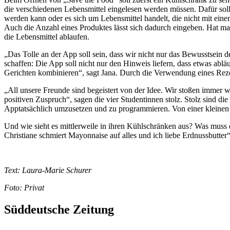
die verschiedenen Lebensmittel eingelesen werden müssen. Dafür sol
werden kann oder es sich um Lebensmittel handelt, die nicht mit ei
Auch die Anzahl eines Produktes lässt sich dadurch eingeben. Hat man
die Lebensmittel ablaufen.
„Das Tolle an der App soll sein, dass wir nicht nur das Bewusstse
schaffen: Die App soll nicht nur den Hinweis liefern, dass etwas abl
Gerichten kombinieren“, sagt Jana. Durch die Verwendung eines Reze
„All unsere Freunde sind begeistert von der Idee. Wir stoßen immer w
positiven Zuspruch“, sagen die vier Studentinnen stolz. Stolz sind die
Apptatsächlich umzusetzen und zu programmieren. Von einer kleinen Id
Und wie sieht es mittlerweile in ihren Kühlschränken aus? Was muss do
Christiane schmiert Mayonnaise auf alles und ich liebe Erdnussbutter“
Text: Laura-Marie Schurer
Foto: Privat
Süddeutsche Zeitung