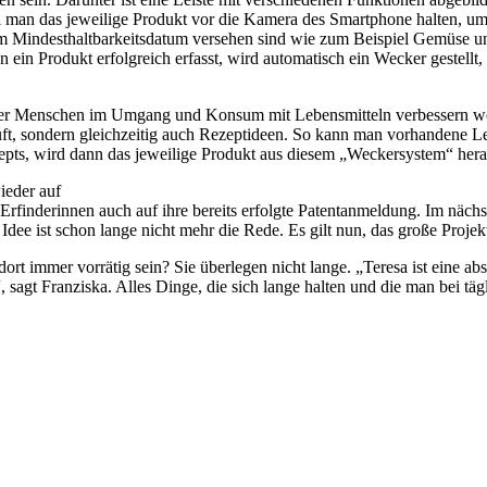
l man das jeweilige Produkt vor die Kamera des Smartphone halten, u
nem Mindesthaltbarkeitsdatum versehen sind wie zum Beispiel Gemüse u
 ein Produkt erfolgreich erfasst, wird automatisch ein Wecker gestellt,
in der Menschen im Umgang und Konsum mit Lebensmitteln verbessern w
äuft, sondern gleichzeitig auch Rezeptideen. So kann man vorhandene Le
pts, wird dann das jeweilige Produkt aus diesem „Weckersystem“ hera
ieder auf
 Erfinderinnen auch auf ihre bereits erfolgte Patentanmeldung. Im nächs
ee ist schon lange nicht mehr die Rede. Es gilt nun, das große Projekt
rt immer vorrätig sein? Sie überlegen nicht lange. „Teresa ist eine abs
, sagt Franziska. Alles Dinge, die sich lange halten und die man bei t