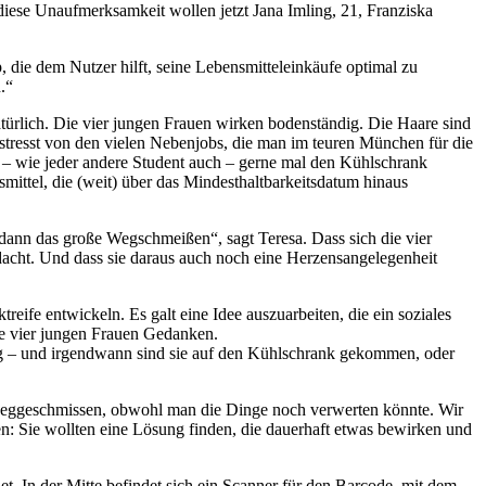
diese Unaufmerksamkeit wollen jetzt Jana Imling, 21, Franziska
ie dem Nutzer hilft, seine Lebensmitteleinkäufe optimal zu
.“
atürlich. Die vier jungen Frauen wirken bodenständig. Die Haare sind
stresst von den vielen Nebenjobs, die man im teuren München für die
 – wie jeder andere Student auch – gerne mal den Kühlschrank
ittel, die (weit) über das Mindesthaltbarkeitsdatum hinaus
 dann das große Wegschmeißen“, sagt Teresa. Dass sich die vier
acht. Und dass sie daraus auch noch eine Herzensangelegenheit
ife entwickeln. Es galt eine Idee auszuarbeiten, die ein soziales
ie vier jungen Frauen Gedanken.
rig – und irgendwann sind sie auf den Kühlschrank gekommen, oder
s weggeschmissen, obwohl man die Dinge noch verwerten könnte. Wir
n: Sie wollten eine Lösung finden, die dauerhaft etwas bewirken und
t. In der Mitte befindet sich ein Scanner für den Barcode, mit dem