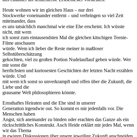
Heute wohnen wir im gleichen Haus – nur drei
Stockwerke voneinander entfernt – und verbringen so viel Zeit
miteinander, dass
es uns tatsächlich manchmal wie eine Ehe erscheint. Ich wüsste
nicht, mit wem
ich sonst zum eintausendsten Mal die gleichen kitschigen Teenie-
Filme anschauen
würde. Wem ich lieber die Reste meiner in maßloser
Selbstüberschätzung
gekochten, viel zu großen Portion Nudelauflauf geben würde. Wer
mir sonst die
herrlichsten und kuriosesten Geschichten der letzten Nacht erzählen
würde. Und
mit wem ich sonst so unverkrampft und offen über die Zukunft, die
Liebe und die
grausame Welt philosophieren könnte.
Ernsthaftes Heiraten und die Ehe sind in unserer
Generation irgendwie out. So kommt es mir jedenfalls vor. Die
Menschen haben
Angst, sich aneinander zu binden oder erachten das Ganze als ein
rückschrittliches Konstrukt. Auch Heide erklärt mir jedes Mal, wenn
wir das Thema
in ewigen Diskussionen über unsere jeweilige Zukunft anschneiden,