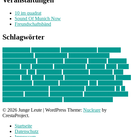
Veranstaltungen
10 im quadrat
Sound Of Munich Now
Freundschaftsbänd
Schlagwörter
10 im Quadrat
Amelie Völker
Anastasia Trenkler
Ausstellung
bahnwärter thiel
Band der Woche
Bei Krause zu Hause
Beziehungsweise
ein abend mit
farbenladen
feierwerk
fotografie
Hip-Hop
indie
junge leute
junges münchen
Kolumne
kunst
Liebe
Lisi Wasmer
lmu
lost weekend
Louis Seibert
Max Fluder
mein
münchen
milla
musik
München
Münchens junge Kreative
neuland
ornella cosenza
Partnerschaft
Philipp Kreiter
pop
Rita Argauer
Sound Of Munich Now
Stefanie Witterauf
susanne krause
sz
sz
junge leute
szjungeleute
theresa parstorfer
Von Freitag bis Freitag
von freitag bis freitag münchen
Zeichen der Freundschaft
© 2026 Junge Leute
|
WordPress Theme:
Nucleare
by
CrestaProject.
Startseite
Datenschutz
Impressum