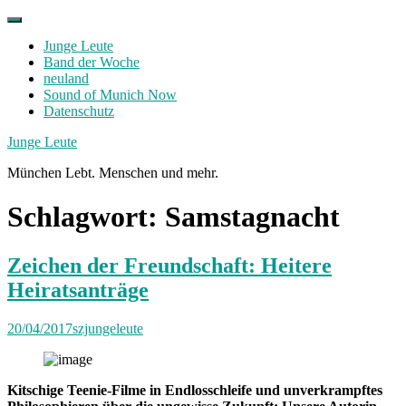
Skip
to
Junge Leute
content
Band der Woche
neuland
Sound of Munich Now
Datenschutz
Facebook
Twitter
Instagram
Junge Leute
München Lebt. Menschen und mehr.
Schlagwort:
Samstagnacht
Zeichen der Freundschaft: Heitere
Heiratsanträge
20/04/2017
szjungeleute
Kitschige Teenie-Filme in Endlosschleife und unverkrampftes