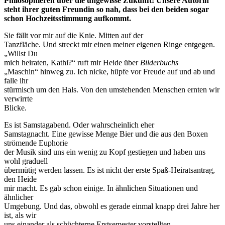
Philosophieren über die ungewisse Zukunft: Unsere Autorin
steht ihrer guten Freundin so nah, dass bei den beiden sogar
schon Hochzeitsstimmung aufkommt.
Sie fällt vor mir auf die Knie. Mitten auf der
Tanzfläche. Und streckt mir einen meiner eigenen Ringe entgegen.
„Willst Du
mich heiraten, Kathi?“ ruft mir Heide über
Bilderbuchs
„Maschin“ hinweg zu. Ich nicke, hüpfe vor Freude auf und ab und
falle ihr
stürmisch um den Hals. Von den umstehenden Menschen ernten wir
verwirrte
Blicke.
Es ist Samstagabend. Oder wahrscheinlich eher
Samstagnacht. Eine gewisse Menge Bier und die aus den Boxen
strömende Euphorie
der Musik sind uns ein wenig zu Kopf gestiegen und haben uns
wohl graduell
übermütig werden lassen. Es ist nicht der erste Spaß-Heiratsantrag,
den Heide
mir macht. Es gab schon einige. In ähnlichen Situationen und
ähnlicher
Umgebung. Und das, obwohl es gerade einmal knapp drei Jahre her
ist, als wir
uns einander als schüchterne Erstsemester vorstellten.