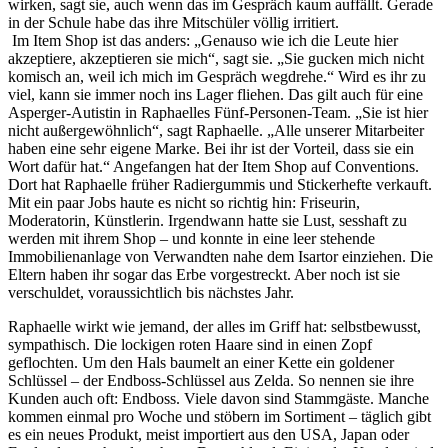
wirken, sagt sie, auch wenn das im Gespräch kaum auffällt. Gerade
in der Schule habe das ihre Mitschüler völlig irritiert.
Im Item Shop ist das anders: „Genauso wie ich die Leute hier
akzeptiere, akzeptieren sie mich“, sagt sie. „Sie gucken mich nicht
komisch an, weil ich mich im Gespräch wegdrehe.“ Wird es ihr zu
viel, kann sie immer noch ins Lager fliehen. Das gilt auch für eine
Asperger-Autistin in Raphaelles Fünf-Personen-Team. „Sie ist hier
nicht außergewöhnlich“, sagt Raphaelle. „Alle unserer Mitarbeiter
haben eine sehr eigene Marke. Bei ihr ist der Vorteil, dass sie ein
Wort dafür hat.“ Angefangen hat der Item Shop auf Conventions.
Dort hat Raphaelle früher Radiergummis und Stickerhefte verkauft.
Mit ein paar Jobs haute es nicht so richtig hin: Friseurin,
Moderatorin, Künstlerin. Irgendwann hatte sie Lust, sesshaft zu
werden mit ihrem Shop – und konnte in eine leer stehende
Immobilienanlage von Verwandten nahe dem Isartor einziehen. Die
Eltern haben ihr sogar das Erbe vorgestreckt. Aber noch ist sie
verschuldet, voraussichtlich bis nächstes Jahr.
Raphaelle wirkt wie jemand, der alles im Griff hat: selbstbewusst,
sympathisch. Die lockigen roten Haare sind in einen Zopf
geflochten. Um den Hals baumelt an einer Kette ein goldener
Schlüssel – der Endboss-Schlüssel aus Zelda. So nennen sie ihre
Kunden auch oft: Endboss. Viele davon sind Stammgäste. Manche
kommen einmal pro Woche und stöbern im Sortiment – täglich gibt
es ein neues Produkt, meist importiert aus den USA, Japan oder