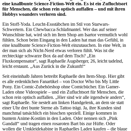
eine knallbunte Science-Fiction-Welt ein. Es ist ein Zufluchtsort
für Menschen, die schon rein optisch auffallen – und mit ihren
Hobbys woanders verloren sind.
Ein Stoff-Yoda. Leucht-Essstäbchen im Stil von Starwars-
Schwertern. Ein Chewbacca-Schlafmantel. Wer das auf seiner
Wunschliste hat, wird sich im Item Shop am Isartor vermutlich wohl
fühlen. Schon beim Eingang in den Laden hat man das Gefühl, in
eine knallbunte Science-Fiction-Welt einzutauchen. In eine Welt, in
der man sich als Nicht-Nerd etwas verloren fühlt. Was ist die
rechteckige schwarze Box da auf dem Tisch? „Ein
Fluxkompensator“, sagt Raphaelle Augsberger, 26, leicht tadelnd,
leicht erstaunt. „Aus Zurück in die Zukunft!“
Seit eineinhalb Jahren betreibt Raphaelle den Item-Shop. Hier gibt
es alle erdenklichen Fanartikel – von Doctor Who bis My Little
Pony. Ein Comic-Zubehörshop ohne Comicbücher. Ein Gamer-
Laden ohne Videospiele – und ein Zufluchtsort für Menschen, die
schon rein optisch auffallen. „Hier sind wir alle irgendwie anders“,
sagt Raphaelle. Sie nestelt am linken Handgelenk, an dem sie statt
einer Uhr drei bunte Sterne als Tattoo trägt. Ja, ihre Kunden sind
manchmal tatsächlich ein bisschen speziell. Einige kommen in
buntem Anime-Kostüm in den Laden. Oder nennen sich „Pink
Gandalf“ und tragen einen rosaroten Bart bis zur Hüfte. Oder
wollen die Umkleidekabine in Raphaelles Laden kaufen – die blaue