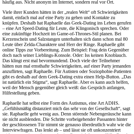
häufig aus. Nicht anonym im Internet, sondern real vor Ort.
Viele ihrer Kunden hätten in der „realen Welt“ oft Schwierigkeiten
damit, einfach mal auf eine Party zu gehen und Kontakte zu
knüpfen. Deshalb hat Raphaelle das Geek-Dating ins Leben gerufen
– eine Art Speed-Dating für Leute, die Klingonisch sprechen. Oder
eine zukünftige Hochzeit im Game-of-Thrones-Stil planen. Bei
Kerzenschein und Salzstangen unterhalten sich dann schon mal 80
Leute über Zelda-Charaktere und Herr der Ringe. Raphaelle gibt
online Tipps zur Vorbereitung. Zum Beispiel: Frag dein Gegenüber
doch nach seiner Lieblings-Konsole. Oder: Iss keinen Knoblauch.
Das klingt erst mal bevormundend. Doch viele der Teilnehmer
hätten nun mal ernsthafte Schwierigkeiten, auf einer Party jemanden
anzuflirten, sagt Raphaelle. Für Autisten oder Soziophobie-Patienten
gibt es deshalb auf dem Geek-Dating extra einen Help-Button. „Das
ist natürlich ein Stigma“, sagt Raphaelle. Aber es kann auch helfen,
weil der Mensch gegenüber gleich weiß: das Gespräch anfangen,
Hilfestellung geben.
Raphaelle hat selbst eine Form des Autismus, eine Art ADHS.
„Gefühlsmäßig distanziert mich das sehr von der Gesellschaft“, sagt
sie. Raphaelle geht wenig aus. Denn störende Nebengeräusche kann
sie nicht ausblenden. Die Schritte vorbeigehender Passanten hinter
der geschlossenen Tür nimmt sie genauso überdeutlich wahr wie die
Interviewfragen. Das lenkt ab – und lässt sie oft unkonzentriert