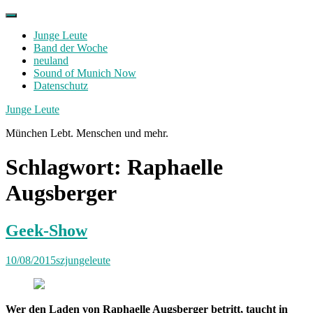
Skip
to
Junge Leute
content
Band der Woche
neuland
Sound of Munich Now
Datenschutz
Facebook
Twitter
Instagram
Junge Leute
München Lebt. Menschen und mehr.
Schlagwort:
Raphaelle
Augsberger
Geek-Show
10/08/2015
szjungeleute
Wer den Laden von Raphaelle Augsberger betritt, taucht in