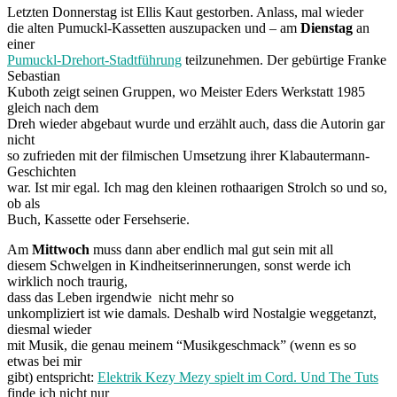
Letzten Donnerstag ist Ellis Kaut gestorben. Anlass, mal wieder
die alten Pumuckl-Kassetten auszupacken und – am
Dienstag
an
einer
Pumuckl-Drehort-Stadtführung
teilzunehmen. Der gebürtige Franke
Sebastian
Kuboth zeigt seinen Gruppen, wo Meister Eders Werkstatt 1985
gleich nach dem
Dreh wieder abgebaut wurde und erzählt auch, dass die Autorin gar
nicht
so zufrieden mit der filmischen Umsetzung ihrer Klabautermann-
Geschichten
war. Ist mir egal. Ich mag den kleinen rothaarigen Strolch so und so,
ob als
Buch, Kassette oder Fersehserie.
Am
Mittwoch
muss dann aber endlich mal gut sein mit all
diesem Schwelgen in Kindheitserinnerungen, sonst werde ich
wirklich noch traurig,
dass das Leben irgendwie nicht mehr so
unkompliziert ist wie damals. Deshalb wird Nostalgie weggetanzt,
diesmal wieder
mit Musik, die genau meinem “Musikgeschmack” (wenn es so
etwas bei mir
gibt) entspricht:
Elektrik Kezy Mezy spielt im Cord. Und The Tuts
finde ich nicht nur