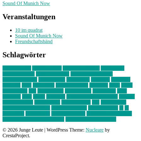
Sound Of Munich Now
Veranstaltungen
10 im quadrat
Sound Of Munich Now
Freundschaftsbänd
Schlagwörter
10 im Quadrat
Amelie Völker
Anastasia Trenkler
Ausstellung
bahnwärter thiel
Band der Woche
Bei Krause zu Hause
Beziehungsweise
ein abend mit
farbenladen
feierwerk
fotografie
Hip-Hop
indie
junge leute
junges münchen
Kolumne
kunst
Liebe
Lisi Wasmer
lmu
lost weekend
Louis Seibert
Max Fluder
mein
münchen
milla
musik
München
Münchens junge Kreative
neuland
ornella cosenza
Partnerschaft
Philipp Kreiter
pop
Rita Argauer
Sound Of Munich Now
Stefanie Witterauf
susanne krause
sz
sz
junge leute
szjungeleute
theresa parstorfer
Von Freitag bis Freitag
von freitag bis freitag münchen
Zeichen der Freundschaft
© 2026 Junge Leute
|
WordPress Theme:
Nucleare
by
CrestaProject.