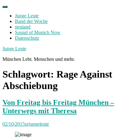
Skip
to
Junge Leute
content
Band der Woche
neuland
Sound of Munich Now
Datenschutz
Facebook
Twitter
Instagram
Junge Leute
München Lebt. Menschen und mehr.
Schlagwort:
Rage Against
Abschiebung
Von Freitag bis Freitag München –
Unterwegs mit Theresa
02/10/2015
szjungeleute