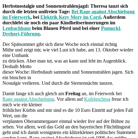
Herbstnostalgie und Sonnenstrahlenjagd: Theresa tanzt sich
durch die letzten unifreien Tage:
Bei Rage against Abschiebung
im Feierwerk
, bei
Elektrik Kezy Mezy im Cord
. Außerdem
durchlebt sie noch ein paar Kindheitserinnerungen im
Lenbachhaus
beim Blauen Pferd und bei einer
Pumuckl-
Drehort-Führung
.
Der Spätsommer gibt sich diese Woche noch einmal richtig
Mühe und zeigt mir, wie viel Lust ich habe, am 13. Oktober wieder
eine Unibank
zu drücken. Aber man tut, was an kann und lebt im Augenblick.
Deshalb Motto
dieser Woche: Herbstlaub sammeln und Sonnenstrahlen jagen. Sich
ein bisschen in
Nostalgie verlieren. Und durch die Sternennächte tanzen.
Damit fange ich auch gleich am
Freitag
an, im Feierwerk bei
Rage against Abschiebung
. Vor allem auf
Kofelgschroa
freue ich
mich wie ein kleiner
fröhlicher Kürbis und mir sind es die 10 Euro Eintritt auf jeden Fall
Wert, um die
verplanten Oberammergauer einmal wieder live auf der Bühne zu
sehen. Vor allem, weil das Geld an den bayerischen Flüchtlingsrat
geht und ich damit wenigstens ein klitzekleines politisches Statement
senden kann. Rage against Abschiebung ist seit 1996 das größte,