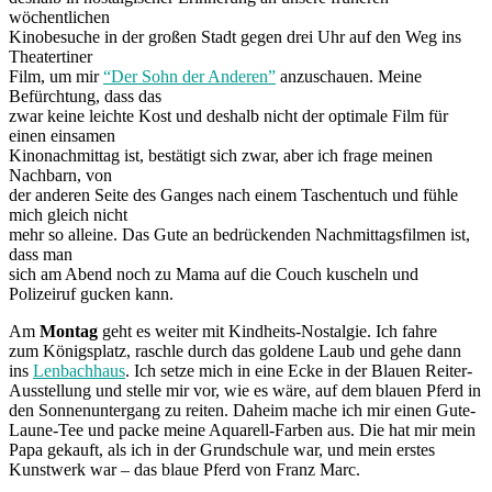
wöchentlichen
Kinobesuche in der großen Stadt gegen drei Uhr auf den Weg ins
Theatertiner
Film, um mir
“Der Sohn der Anderen”
anzuschauen. Meine
Befürchtung, dass das
zwar keine leichte Kost und deshalb nicht der optimale Film für
einen einsamen
Kinonachmittag ist, bestätigt sich zwar, aber ich frage meinen
Nachbarn, von
der anderen Seite des Ganges nach einem Taschentuch und fühle
mich gleich nicht
mehr so alleine. Das Gute an bedrückenden Nachmittagsfilmen ist,
dass man
sich am Abend noch zu Mama auf die Couch kuscheln und
Polizeiruf gucken kann.
Am
Montag
geht es weiter mit Kindheits-Nostalgie. Ich fahre
zum Königsplatz, raschle durch das goldene Laub und gehe dann
ins
Lenbachhaus
. Ich setze mich in eine Ecke in der Blauen Reiter-
Ausstellung und stelle mir vor, wie es wäre, auf dem blauen Pferd in
den Sonnenuntergang zu reiten. Daheim mache ich mir einen Gute-
Laune-Tee und packe meine Aquarell-Farben aus. Die hat mir mein
Papa gekauft, als ich in der Grundschule war, und mein erstes
Kunstwerk war – das blaue Pferd von Franz Marc.