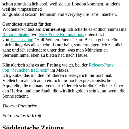
schon grundsätzlich cool, weil sie aus London kommen, sondern
weil sie “impassioned
songs about sexism, feminism and everyday life-isms” machen.
Grandioser Auftakt für den
Wochenabschluss am
Donnerstag
: Ich schaffe es endlich einmal ins
Rationaltheater
, wo
Nick & the Roundabouts
unterstützt
von
Ella Josaline
“Half-Written Poems” zum Besten geben. Für
mich klingt das alles mehr als nur halb, sondern eigentlich ziemlich
ganz und ich schlendere unter dem, was man München an
Sternenhimmel eben zu bieten hat, nach Hause.
Künstlerisch geht es am
Freitag
weiter, bei der
Release-Party
von “München ist Dreck”
im Maxés.
Ich glaube, das mit dem Studieren überlege ich mir nochmal.
Vielleicht male ich auch einfach nur noch expressionistische
Aquarelle, die niemand versteht. Oder ich schreibe Gedichte. Über
den Herbst, und eine Stadt, die wirklich golden sein kann, wenn die
Sonne scheint.
Theresa Parstorfer
Foto: Tobias M Kraft
Süddeutsche Zeitung