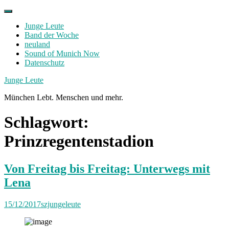
Skip
to
Junge Leute
content
Band der Woche
neuland
Sound of Munich Now
Datenschutz
Facebook
Twitter
Instagram
Junge Leute
München Lebt. Menschen und mehr.
Schlagwort:
Prinzregentenstadion
Von Freitag bis Freitag: Unterwegs mit
Lena
15/12/2017
szjungeleute