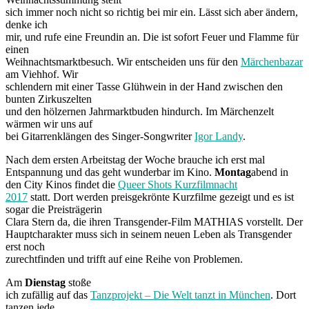
sich immer noch nicht so richtig bei mir ein. Lässt sich aber ändern,
denke ich
mir, und rufe eine Freundin an. Die ist sofort Feuer und Flamme für
einen
Weihnachtsmarktbesuch. Wir entscheiden uns für den
Märchenbazar
am Viehhof. Wir
schlendern mit einer Tasse Glühwein in der Hand zwischen den
bunten Zirkuszelten
und den hölzernen Jahrmarktbuden hindurch. Im Märchenzelt
wärmen wir uns auf
bei Gitarrenklängen des Singer-Songwriter
Igor Landy
.
Nach dem ersten Arbeitstag der Woche brauche ich erst mal
Entspannung und das geht wunderbar im Kino.
Montag
abend in
den City Kinos findet die
Queer Shots Kurzfilmnacht
2017
statt. Dort werden preisgekrönte Kurzfilme gezeigt und es ist
sogar die Preisträgerin
Clara Stern da, die ihren Transgender-Film MATHIAS vorstellt. Der
Hauptcharakter muss sich in seinem neuen Leben als Transgender
erst noch
zurechtfinden und trifft auf eine Reihe von Problemen.
Am
Dienstag
stoße
ich zufällig auf das
Tanzprojekt – Die Welt tanzt in München
. Dort
tanzen jede