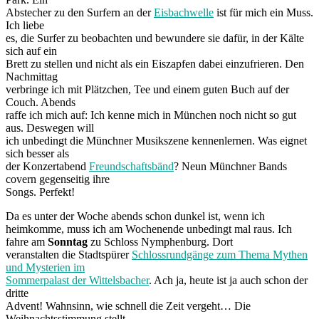
Abstecher zu den Surfern an der
Eisbachwelle
ist für mich ein Muss.
Ich liebe
es, die Surfer zu beobachten und bewundere sie dafür, in der Kälte
sich auf ein
Brett zu stellen und nicht als ein Eiszapfen dabei einzufrieren. Den
Nachmittag
verbringe ich mit Plätzchen, Tee und einem guten Buch auf der
Couch. Abends
raffe ich mich auf: Ich kenne mich in München noch nicht so gut
aus. Deswegen will
ich unbedingt die Münchner Musikszene kennenlernen. Was eignet
sich besser als
der Konzertabend
Freundschaftsbänd
? Neun Münchner Bands
covern gegenseitig ihre
Songs. Perfekt!
Da es unter der Woche abends schon dunkel ist, wenn ich
heimkomme, muss ich am Wochenende unbedingt mal raus. Ich
fahre am
Sonntag
zu Schloss Nymphenburg. Dort
veranstalten die Stadtspürer
Schlossrundgänge zum Thema Mythen
und Mysterien im
Sommerpalast der Wittelsbacher
. Ach ja, heute ist ja auch schon der
dritte
Advent! Wahnsinn, wie schnell die Zeit vergeht… Die
Weihnachtsstimmung stellt