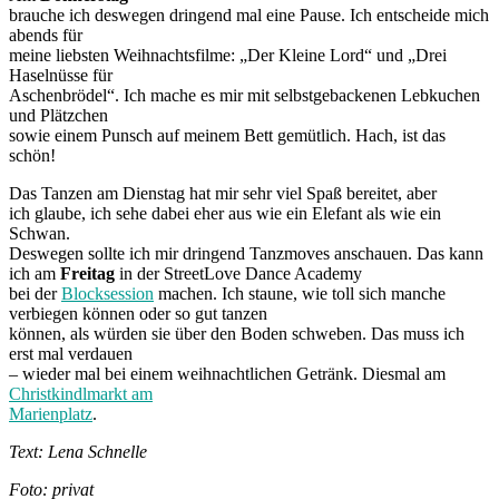
brauche ich deswegen dringend mal eine Pause. Ich entscheide mich
abends für
meine liebsten Weihnachtsfilme: „Der Kleine Lord“ und „Drei
Haselnüsse für
Aschenbrödel“. Ich mache es mir mit selbstgebackenen Lebkuchen
und Plätzchen
sowie einem Punsch auf meinem Bett gemütlich. Hach, ist das
schön!
Das Tanzen am Dienstag hat mir sehr viel Spaß bereitet, aber
ich glaube, ich sehe dabei eher aus wie ein Elefant als wie ein
Schwan.
Deswegen sollte ich mir dringend Tanzmoves anschauen. Das kann
ich am
Freitag
in der StreetLove Dance Academy
bei der
Blocksession
machen. Ich staune, wie toll sich manche
verbiegen können oder so gut tanzen
können, als würden sie über den Boden schweben. Das muss ich
erst mal verdauen
– wieder mal bei einem weihnachtlichen Getränk. Diesmal am
Christkindlmarkt am
Marienplatz
.
Text: Lena Schnelle
Foto: privat