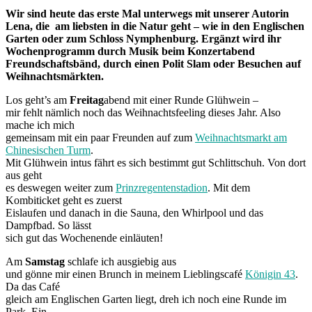
Wir sind heute das erste Mal unterwegs mit unserer Autorin
Lena, die am liebsten in die Natur geht – wie in den Englischen
Garten oder zum Schloss Nymphenburg. Ergänzt wird ihr
Wochenprogramm durch Musik beim Konzertabend
Freundschaftsbänd, durch einen Polit Slam oder Besuchen auf
Weihnachtsmärkten.
Los geht’s am
Freitag
abend mit einer Runde Glühwein –
mir fehlt nämlich noch das Weihnachtsfeeling dieses Jahr. Also
mache ich mich
gemeinsam mit ein paar Freunden auf zum
Weihnachtsmarkt am
Chinesischen Turm
.
Mit Glühwein intus fährt es sich bestimmt gut Schlittschuh. Von dort
aus geht
es deswegen weiter zum
Prinzregentenstadion
. Mit dem
Kombiticket geht es zuerst
Eislaufen und danach in die Sauna, den Whirlpool und das
Dampfbad. So lässt
sich gut das Wochenende einläuten!
Am
Samstag
schlafe ich ausgiebig aus
und gönne mir einen Brunch in meinem Lieblingscafé
Königin 43
.
Da das Café
gleich am Englischen Garten liegt, dreh ich noch eine Runde im
Park. Ein