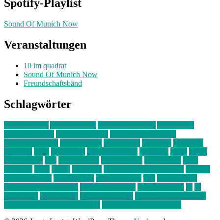
Spotify-Playlist
Sound Of Munich Now
Veranstaltungen
10 im quadrat
Sound Of Munich Now
Freundschaftsbänd
Schlagwörter
10 im Quadrat
Amelie Völker
Anastasia Trenkler
Ausstellung
bahnwärter thiel
Band der Woche
Bei Krause zu Hause
Beziehungsweise
ein abend mit
farbenladen
feierwerk
fotografie
Hip-Hop
indie
junge leute
junges münchen
Kolumne
kunst
Liebe
Lisi Wasmer
lmu
lost weekend
Louis Seibert
Max Fluder
mein
münchen
milla
musik
München
Münchens junge Kreative
neuland
ornella cosenza
Partnerschaft
Philipp Kreiter
pop
Rita Argauer
Sound Of Munich Now
Stefanie Witterauf
susanne krause
sz
sz
junge leute
szjungeleute
theresa parstorfer
Von Freitag bis Freitag
von freitag bis freitag münchen
Zeichen der Freundschaft