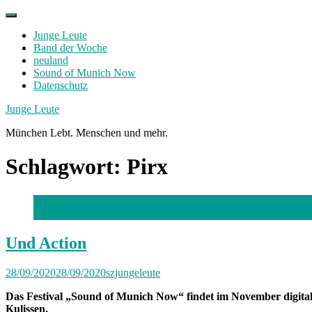
Skip
to
Junge Leute
content
Band der Woche
neuland
Sound of Munich Now
Datenschutz
Facebook
Twitter
Instagram
Junge Leute
München Lebt. Menschen und mehr.
Schlagwort:
Pirx
Foto: Gino Dambrowski
Und Action
28/09/2020
28/09/2020
szjungeleute
Das Festival „Sound of Munich Now“ findet im November digital
Kulissen.