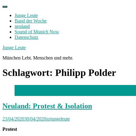
Skip
to
Junge Leute
content
Band der Woche
neuland
Sound of Munich Now
Datenschutz
Facebook
Twitter
Instagram
Junge Leute
München Lebt. Menschen und mehr.
Schlagwort:
Philipp Polder
Fotos: Jana Perusich / Moriz Oberberger
Neuland: Protest & Isolation
23/04/2020
30/04/2020
szjungeleute
Protest