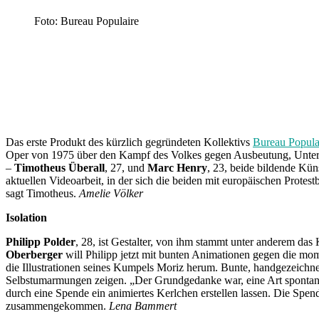
Foto: Bureau Populaire
Das erste Produkt des kürzlich gegründeten Kollektivs
Bureau Popula
Oper von 1975 über den Kampf des Volkes gegen Ausbeutung, Unterd
–
Timotheus Überall
, 27, und
Marc Henry
, 23, beide bildende Kü
aktuellen Videoarbeit, in der sich die beiden mit europäischen Prot
sagt Timotheus.
Amelie Völker
Isolation
Philipp Polder
, 28, ist Gestalter, von ihm stammt unter anderem 
Oberberger
will Philipp jetzt mit bunten Animationen gegen die m
die Illustrationen seines Kumpels Moriz herum. Bunte, handgezeichne
Selbstumarmungen zeigen. „Der Grundgedanke war, eine Art spontane
durch eine Spende ein animiertes Kerlchen erstellen lassen. Die S
zusammengekommen.
Lena Bammert