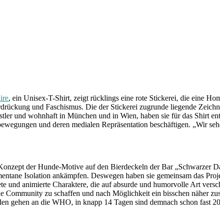
ire
, ein Unisex-T-Shirt, zeigt rücklings eine rote Stickerei, die eine 
rückung und Faschismus. Die der Stickerei zugrunde liegende Zeich
nstler und wohnhaft in München und in Wien, haben sie für das Shirt e
estbewegungen und deren medialen Repräsentation beschäftigen. „Wir s
das Konzept der Hunde-Motive auf den Bierdeckeln der Bar „Schwarzer
omentane Isolation ankämpfen. Deswegen haben sie gemeinsam das Pro
te und animierte Charaktere, die auf absurde und humorvolle Art versc
 Community zu schaffen und nach Möglichkeit ein bisschen näher zusa
penden gehen an die WHO, in knapp 14 Tagen sind demnach schon fast