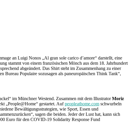
Hommage an Luigi Nonos „Al gran sole carico d’amore“ darstellt, eine
nung stammt von einem französischen Mönch aus dem 18. Jahrhundert
ntsprechend abgeändert. Das Shirt steht im Zusammenhang zu einer
ehen Bureau Populaire sozusagen als paneuropäischen Think Tank“,
 Dackel“ im Münchner Westend. Zusammen mit dem Illustrator
Moriz
jekt „People@Home“ gestartet. Auf
peopleathome.com
schwurbeln
hiedene Bewältigungsstrategien, wie Sport, Essen und
mmenzurücken“, sagen die beiden. Jeder der Lust hat, kann sich
 2000 Euro für den COVID-19 Solidarity Response Fund