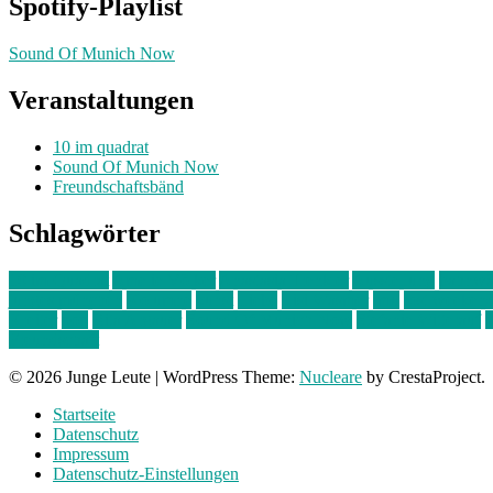
Spotify-Playlist
Sound Of Munich Now
Veranstaltungen
10 im quadrat
Sound Of Munich Now
Freundschaftsbänd
Schlagwörter
10 im Quadrat
Amelie Völker
Anastasia Trenkler
Ausstellung
bahnwär
junges münchen
Kolumne
kunst
Liebe
Lisi Wasmer
lmu
lost weeken
Kreiter
pop
Rita Argauer
Sound Of Munich Now
Stefanie Witterauf
s
Freundschaft
© 2026 Junge Leute
|
WordPress Theme:
Nucleare
by CrestaProject.
Startseite
Datenschutz
Impressum
Datenschutz-Einstellungen