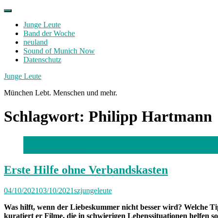
Skip
to
Junge Leute
content
Band der Woche
neuland
Sound of Munich Now
Datenschutz
Facebook
Twitter
Instagram
Junge Leute
München Lebt. Menschen und mehr.
Schlagwort:
Philipp Hartmann
Foto: Florian Peljak
Erste Hilfe ohne Verbandskasten
04/10/2021
03/10/2021
szjungeleute
Was hilft, wenn der Liebeskummer nicht besser wird? Welche Tip
kuratiert er Filme, die in schwierigen Lebenssituationen helfen so