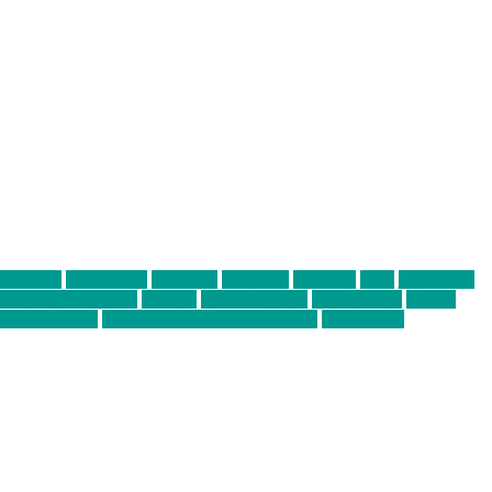
abend mit
farbenladen
feierwerk
fotografie
Hip-Hop
indie
junge leute
ens junge Kreative
neuland
ornella cosenza
Partnerschaft
Philipp
tag bis Freitag
von freitag bis freitag münchen
Zeichen der