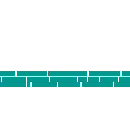
ter thiel
Band der Woche
Bei Krause zu Hause
Beziehungsweise
ein 
d
Louis Seibert
Max Fluder
mein münchen
milla
musik
München
Münch
usanne krause
sz
sz junge leute
szjungeleute
theresa parstorfer
Von Frei