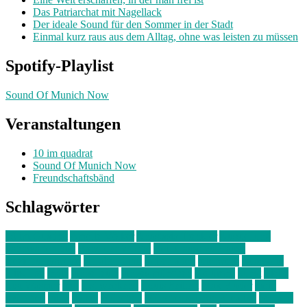
Das Patriarchat mit Nagellack
Der ideale Sound für den Sommer in der Stadt
Einmal kurz raus aus dem Alltag, ohne was leisten zu müssen
Spotify-Playlist
Sound Of Munich Now
Veranstaltungen
10 im quadrat
Sound Of Munich Now
Freundschaftsbänd
Schlagwörter
10 im Quadrat
Amelie Völker
Anastasia Trenkler
Ausstellung
bahnwärter thiel
Band der Woche
Bei Krause zu Hause
Beziehungsweise
ein abend mit
farbenladen
feierwerk
fotografie
Hip-Hop
indie
junge leute
junges münchen
Kolumne
kunst
Liebe
Lisi Wasmer
lmu
lost weekend
Louis Seibert
Max Fluder
mein
münchen
milla
musik
München
Münchens junge Kreative
neuland