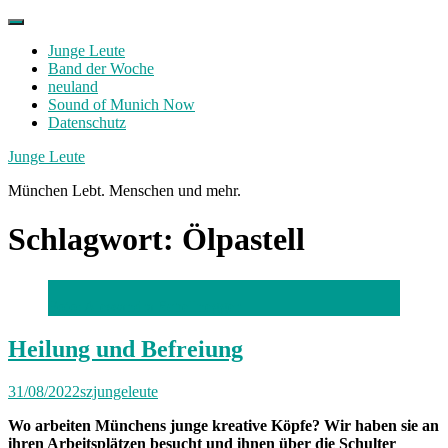
Skip
to
Junge Leute
content
Band der Woche
neuland
Sound of Munich Now
Datenschutz
Facebook
Twitter
Instagram
Junge Leute
München Lebt. Menschen und mehr.
Schlagwort:
Ölpastell
Foto: Alessandra Schellnegger
Heilung und Befreiung
31/08/2022
szjungeleute
Wo arbeiten Münchens junge kreative Köpfe? Wir haben sie an
ihren Arbeitsplätzen besucht und ihnen über die Schulter