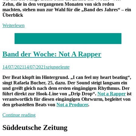
Zehn, die in den vergangenen Monaten von sich reden
machten, stehen nun zur Wahl für die „Band des Jahres“ – ein
Überblick
Weiterlesen
Foto: Monika Raščiute
Band der Woche: Not A Rapper
14/07/2021
14/07/2021
szjungeleute
Der Beat klopft im Hintergrund. „I can feel my heart beating“,
singt Rafaela Bucher, 25, dazu. Der Sound steigt langsam ein
und greift gleich nach dem ersten eingängigen Rhythmus. Der
führt direkt zur Hook-Line von „Drip Drop“.
Not a Rapper
ist
verantwortlich für diesen eingängigen Ohrwurm, begleitet von
den gebastelten Beats von
Not a Producer
.
„Band
Continue reading
der
Woche:
Süddeutsche Zeitung
Not