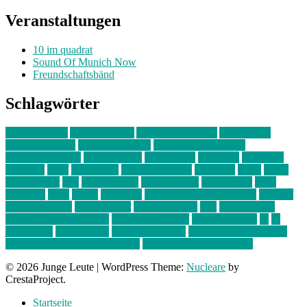
Veranstaltungen
10 im quadrat
Sound Of Munich Now
Freundschaftsbänd
Schlagwörter
10 im Quadrat
Amelie Völker
Anastasia Trenkler
Ausstellung
bahnwärter thiel
Band der Woche
Bei Krause zu Hause
Beziehungsweise
ein abend mit
farbenladen
feierwerk
fotografie
Hip-Hop
indie
junge leute
junges münchen
Kolumne
kunst
Liebe
Lisi Wasmer
lmu
lost weekend
Louis Seibert
Max Fluder
mein
münchen
milla
musik
München
Münchens junge Kreative
neuland
ornella cosenza
Partnerschaft
Philipp Kreiter
pop
Rita Argauer
Sound Of Munich Now
Stefanie Witterauf
susanne krause
sz
sz
junge leute
szjungeleute
theresa parstorfer
Von Freitag bis Freitag
von freitag bis freitag münchen
Zeichen der Freundschaft
© 2026 Junge Leute
|
WordPress Theme:
Nucleare
by
CrestaProject.
Startseite