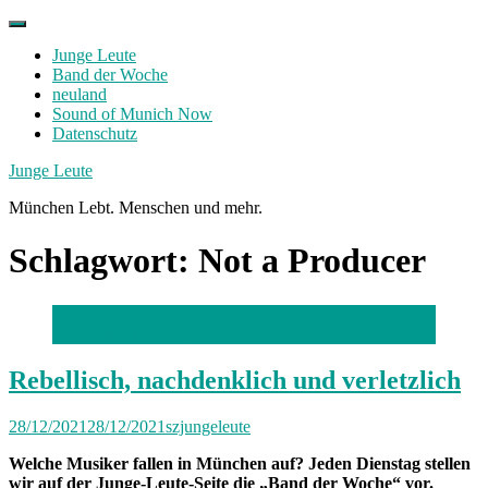
Skip
to
Junge Leute
content
Band der Woche
neuland
Sound of Munich Now
Datenschutz
Facebook
Twitter
Instagram
Junge Leute
München Lebt. Menschen und mehr.
Schlagwort:
Not a Producer
Foto: Friedrich Bungert
Rebellisch, nachdenklich und verletzlich
28/12/2021
28/12/2021
szjungeleute
Welche Musiker fallen in München auf? Jeden Dienstag stellen
wir auf der Junge-Leute-Seite die „Band der Woche“ vor.