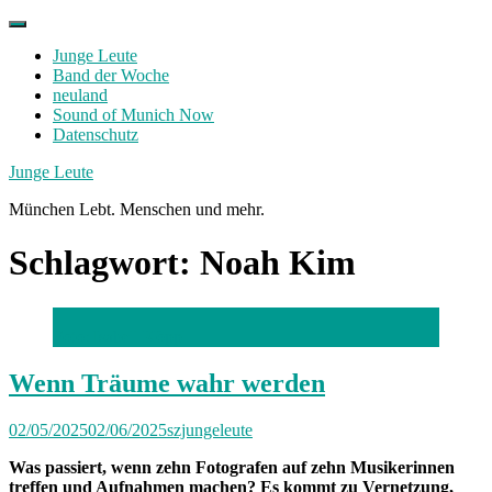
Skip
to
Junge Leute
content
Band der Woche
neuland
Sound of Munich Now
Datenschutz
Facebook
Twitter
Instagram
Junge Leute
München Lebt. Menschen und mehr.
Schlagwort:
Noah Kim
Foto: Isabell Köppl
Wenn Träume wahr werden
02/05/2025
02/06/2025
szjungeleute
Was passiert, wenn zehn Fotografen auf zehn Musikerinnen
treffen und Aufnahmen machen? Es kommt zu Vernetzung,