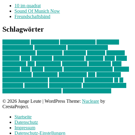
10 im quadrat
Sound Of Munich Now
Freundschaftsbänd
Schlagwörter
10 im Quadrat
Amelie Völker
Anastasia Trenkler
Ausstellung
bahnwärter thiel
Band der Woche
Bei Krause zu Hause
Beziehungsweise
ein abend mit
farbenladen
feierwerk
fotografie
Hip-Hop
indie
junge leute
junges münchen
Kolumne
kunst
Liebe
Lisi Wasmer
lmu
lost weekend
Louis Seibert
Max Fluder
mein
münchen
milla
musik
München
Münchens junge Kreative
neuland
ornella cosenza
Partnerschaft
Philipp Kreiter
pop
Rita Argauer
Sound Of Munich Now
Stefanie Witterauf
susanne krause
sz
sz
junge leute
szjungeleute
theresa parstorfer
Von Freitag bis Freitag
von freitag bis freitag münchen
Zeichen der Freundschaft
© 2026 Junge Leute
|
WordPress Theme:
Nucleare
by
CrestaProject.
Startseite
Datenschutz
Impressum
Datenschutz-Einstellungen