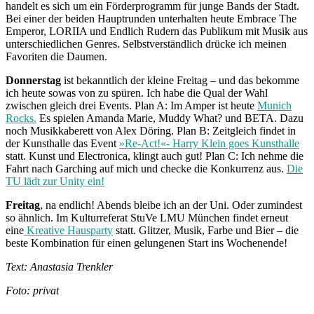
handelt es sich um ein Förderprogramm für junge Bands der Stadt.
Bei einer der beiden Hauptrunden unterhalten heute Embrace The
Emperor, LORIIA und Endlich Rudern das Publikum mit Musik aus
unterschiedlichen Genres. Selbstverständlich drücke ich meinen
Favoriten die Daumen.
Donnerstag
ist bekanntlich der kleine Freitag – und das bekomme
ich heute sowas von zu spüren. Ich habe die Qual der Wahl
zwischen gleich drei Events. Plan A: Im Amper ist heute
Munich
Rocks.
Es spielen Amanda Marie, Muddy What? und BETA. Dazu
noch Musikkaberett von Alex Döring. Plan B: Zeitgleich findet in
der Kunsthalle das Event
»Re-Act!«- Harry Klein goes Kunsthalle
statt. Kunst und Electronica, klingt auch gut! Plan C: Ich nehme die
Fahrt nach Garching auf mich und checke die Konkurrenz aus.
Die
TU lädt zur Unity ein!
Freitag
, na endlich! Abends bleibe ich an der Uni. Oder zumindest
so ähnlich. Im Kulturreferat StuVe LMU München findet erneut
eine
Kreative Hausparty
statt. Glitzer, Musik, Farbe und Bier – die
beste Kombination für einen gelungenen Start ins Wochenende!
Text: Anastasia Trenkler
Foto: privat