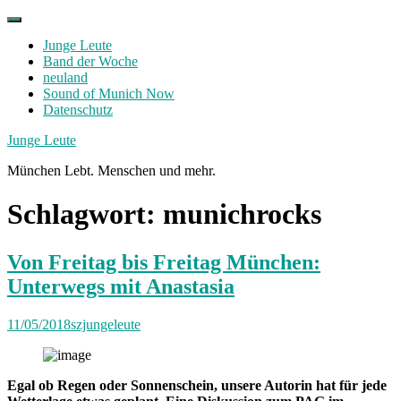
Skip
to
Junge Leute
content
Band der Woche
neuland
Sound of Munich Now
Datenschutz
Facebook
Twitter
Instagram
Junge Leute
München Lebt. Menschen und mehr.
Schlagwort:
munichrocks
Von Freitag bis Freitag München:
Unterwegs mit Anastasia
11/05/2018
szjungeleute
Egal ob Regen oder Sonnenschein, unsere Autorin hat für jede