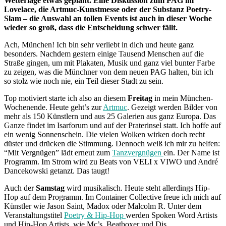
Wetterlage etwas geplant. Eine Diskussion zum PAG im
Lovelace, die Artmuc-Kunstmesse oder der Substanz Poetry-
Slam – die Auswahl an tollen Events ist auch in dieser Woche
wieder so groß, dass die Entscheidung schwer fällt.
Ach, München! Ich bin sehr verliebt in dich und heute ganz
besonders. Nachdem gestern einige Tausend Menschen auf die
Straße gingen, um mit Plakaten, Musik und ganz viel bunter Farbe
zu zeigen, was die Münchner von dem neuen PAG halten, bin ich
so stolz wie noch nie, ein Teil dieser Stadt zu sein.
Top motiviert starte ich also an diesem
Freitag
in mein München-
Wochenende. Heute geht’s zur
Artmuc
. Gezeigt werden Bilder von
mehr als 150 Künstlern und aus 25 Galerien aus ganz Europa. Das
Ganze findet im Isarforum und auf der Praterinsel statt. Ich hoffe auf
ein wenig Sonnenschein. Die vielen Wolken wirken doch recht
düster und drücken die Stimmung. Dennoch weiß ich mir zu helfen:
“Mit Vergnügen” lädt erneut zum
Tanzvergnügen
ein. Der Name ist
Programm. Im Strom wird zu Beats von VELI x VIWO und André
Dancekowski getanzt. Das taugt!
Auch der
Samstag
wird musikalisch. Heute steht allerdings Hip-
Hop auf dem Programm. Im Container Collective freue ich mich auf
Künstler wie Jason Saint, Madox oder Malcolm R. Unter dem
Veranstaltungstitel
Poetry & Hip-Hop
werden Spoken Word Artists
und Hip-Hop Artists, wie Mc’s, Beatboxer und Djs