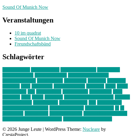
Sound Of Munich Now
Veranstaltungen
10 im quadrat
Sound Of Munich Now
Freundschaftsbänd
Schlagwörter
10 im Quadrat
Amelie Völker
Anastasia Trenkler
Ausstellung
bahnwärter thiel
Band der Woche
Bei Krause zu Hause
Beziehungsweise
ein abend mit
farbenladen
feierwerk
fotografie
Hip-Hop
indie
junge leute
junges münchen
Kolumne
kunst
Liebe
Lisi Wasmer
lmu
lost weekend
Louis Seibert
Max Fluder
mein
münchen
milla
musik
München
Münchens junge Kreative
neuland
ornella cosenza
Partnerschaft
Philipp Kreiter
pop
Rita Argauer
Sound Of Munich Now
Stefanie Witterauf
susanne krause
sz
sz
junge leute
szjungeleute
theresa parstorfer
Von Freitag bis Freitag
von freitag bis freitag münchen
Zeichen der Freundschaft
© 2026 Junge Leute
|
WordPress Theme:
Nucleare
by
CrestaProject.