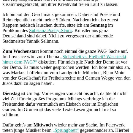
zusammengebracht, um ihrer Kreativität freien Lauf zu lassen.
Ich bin auf den Geschmack gekommen. Dabei sind Poesie und
Reim eigentlich nicht meine Stärken. Nachdem ich also zuerst
Rappern neidisch lauschen durfte, sitze ich am
Sonntag
im
Publikum des
Substanz Poetry-Slams
. Künstler aus ganz
Deutschland sind dabei. Nicht zu vergessen der amtierende
Stadtmeister Yannik Sellmann.
Zum Wochenstart
kommt noch einmal die ganze PAG-Sache auf.
Im Lovelace wird zum Thema
„Sicherheit vs. Freiheit? Was steckt
hinter dem PAG?“
diskutiert. Für mich gilt: Nach der Demo ist vor
der Demo. Es muss weiter gesprochen werden. Ich höre mir also an,
was Markus Löffelmann vom Landgericht München, Bijan Moini
von der Gesellschaft für Freiheitsrechte und Carmen Wegge von den
Jusos dazu zu sagen haben.
Dienstag
ist Unitag. Vorlesungen von acht bis acht, da bleibt nicht
viel Zeit für ein großes Programm. Mittags verbringe ich die
Freistunden dafür verrmutlich am Eisbach oder im Englischen
Garten. Im Grünen ist das viele Texte-Lesen gar nicht mal so
schlimm.
Dafür geht’s am
Mittwoch
wieder mehr zur Sache. Im Feierwerk
treten junge Musiker beim
„Sprungbrett“
gegeneinander an. Hierbei