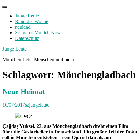
Skip
to
Junge Leute
content
Band der Woche
neuland
Sound of Munich Now
Datenschutz
Facebook
Twitter
Instagram
Junge Leute
München Lebt. Menschen und mehr.
Schlagwort:
Mönchengladbach
Neue Heimat
10/07/2017
szjungeleute
Çağdaş Yüksel, 23, aus Mönchengladbach dreht einen Film
über die Gastarbeiter in Deutschland. Ein großer Teil der Doku
soll in München entstehen – sein Opa ist damals am