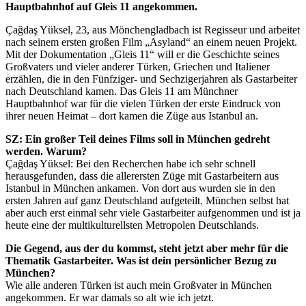
Hauptbahnhof auf Gleis 11 angekommen.
Çağdaş Yüksel, 23, aus Mönchengladbach ist Regisseur und arbeitet
nach seinem ersten großen Film „Asyland“ an einem neuen Projekt.
Mit der Dokumentation „Gleis 11“ will er die Geschichte seines
Großvaters und vieler anderer Türken, Griechen und Italiener
erzählen, die in den Fünfziger- und Sechzigerjahren als Gastarbeiter
nach Deutschland kamen. Das Gleis 11 am Münchner
Hauptbahnhof war für die vielen Türken der erste Eindruck von
ihrer neuen Heimat – dort kamen die Züge aus Istanbul an.
SZ: Ein großer Teil deines Films soll in München gedreht
werden. Warum?
Çağdaş Yüksel: Bei den Recherchen habe ich sehr schnell
herausgefunden, dass die allerersten Züge mit Gastarbeitern aus
Istanbul in München ankamen. Von dort aus wurden sie in den
ersten Jahren auf ganz Deutschland aufgeteilt. München selbst hat
aber auch erst einmal sehr viele Gastarbeiter aufgenommen und ist ja
heute eine der multikulturellsten Metropolen Deutschlands.
Die Gegend, aus der du kommst, steht jetzt aber mehr für die
Thematik Gastarbeiter. Was ist dein persönlicher Bezug zu
München?
Wie alle anderen Türken ist auch mein Großvater in München
angekommen. Er war damals so alt wie ich jetzt.