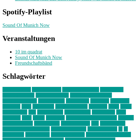
Spotify-Playlist
Sound Of Munich Now
Veranstaltungen
10 im quadrat
Sound Of Munich Now
Freundschaftsbänd
Schlagwörter
10 im Quadrat
Amelie Völker
Anastasia Trenkler
Ausstellung
bahnwärter thiel
Band der Woche
Bei Krause zu Hause
Beziehungsweise
ein abend mit
farbenladen
feierwerk
fotografie
Hip-Hop
indie
junge leute
junges münchen
Kolumne
kunst
Liebe
Lisi Wasmer
lmu
lost weekend
Louis Seibert
Max Fluder
mein
münchen
milla
musik
München
Münchens junge Kreative
neuland
ornella cosenza
Partnerschaft
Philipp Kreiter
pop
Rita Argauer
Sound Of Munich Now
Stefanie Witterauf
susanne krause
sz
sz
junge leute
szjungeleute
theresa parstorfer
Von Freitag bis Freitag