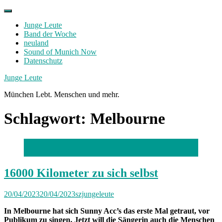
Skip
to
Junge Leute
content
Band der Woche
neuland
Sound of Munich Now
Datenschutz
Facebook
Twitter
Instagram
Junge Leute
München Lebt. Menschen und mehr.
Schlagwort:
Melbourne
Foto: Martin Schön
16000 Kilometer zu sich selbst
20/04/2023
20/04/2023
szjungeleute
In Melbourne hat sich Sunny Acc’s das erste Mal getraut, vor
Publikum zu singen. Jetzt will die Sängerin auch die Menschen