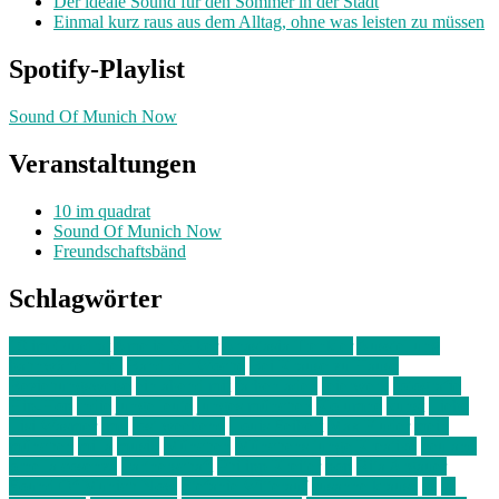
Der ideale Sound für den Sommer in der Stadt
Einmal kurz raus aus dem Alltag, ohne was leisten zu müssen
Spotify-Playlist
Sound Of Munich Now
Veranstaltungen
10 im quadrat
Sound Of Munich Now
Freundschaftsbänd
Schlagwörter
10 im Quadrat
Amelie Völker
Anastasia Trenkler
Ausstellung
bahnwärter thiel
Band der Woche
Bei Krause zu Hause
Beziehungsweise
ein abend mit
farbenladen
feierwerk
fotografie
Hip-Hop
indie
junge leute
junges münchen
Kolumne
kunst
Liebe
Lisi Wasmer
lmu
lost weekend
Louis Seibert
Max Fluder
mein
münchen
milla
musik
München
Münchens junge Kreative
neuland
ornella cosenza
Partnerschaft
Philipp Kreiter
pop
Rita Argauer
Sound Of Munich Now
Stefanie Witterauf
susanne krause
sz
sz