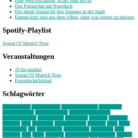
Eine Welt erschaffen, in der man frei ist
Das Patriarchat mit Nagellack
Der ideale Sound für den Sommer in der Stadt
Einmal kurz raus aus dem Alltag, ohne was leisten zu müssen
Spotify-Playlist
Sound Of Munich Now
Veranstaltungen
10 im quadrat
Sound Of Munich Now
Freundschaftsbänd
Schlagwörter
10 im Quadrat
Amelie Völker
Anastasia Trenkler
Ausstellung
bahnwärter thiel
Band der Woche
Bei Krause zu Hause
Beziehungsweise
ein abend mit
farbenladen
feierwerk
fotografie
Hip-Hop
indie
junge leute
junges münchen
Kolumne
kunst
Liebe
Lisi Wasmer
lmu
lost weekend
Louis Seibert
Max Fluder
mein
münchen
milla
musik
München
Münchens junge Kreative
neuland