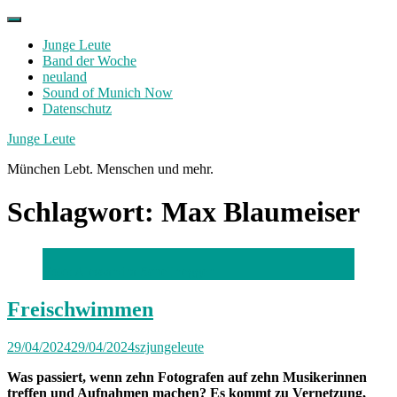
Skip
to
Junge Leute
content
Band der Woche
neuland
Sound of Munich Now
Datenschutz
Facebook
Twitter
Instagram
Junge Leute
München Lebt. Menschen und mehr.
Schlagwort:
Max Blaumeiser
Foto: Alessandra Schellnegger
Freischwimmen
29/04/2024
29/04/2024
szjungeleute
Was passiert, wenn zehn Fotografen auf zehn Musikerinnen
treffen und Aufnahmen machen? Es kommt zu Vernetzung,