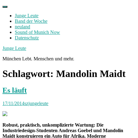
Skip
to
Junge Leute
content
Band der Woche
neuland
Sound of Munich Now
Datenschutz
Facebook
Twitter
Instagram
Junge Leute
München Lebt. Menschen und mehr.
Schlagwort:
Mandolin Maidt
Es läuft
17/11/2014
szjungeleute
Robust, praktisch, unkomplizierte Wartung: Die
Industriedesign-Studenten Andreas Goebel und Mandolin
Maidt konstruieren ein Auto für Afrika. Moderne