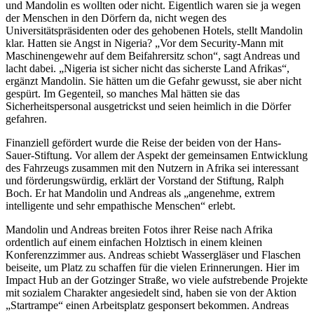
und Mandolin es wollten oder nicht. Eigentlich waren sie ja wegen
der Menschen in den Dörfern da, nicht wegen des
Universitätspräsidenten oder des gehobenen Hotels, stellt Mandolin
klar. Hatten sie Angst in Nigeria? „Vor dem Security-Mann mit
Maschinengewehr auf dem Beifahrersitz schon“, sagt Andreas und
lacht dabei. „Nigeria ist sicher nicht das sicherste Land Afrikas“,
ergänzt Mandolin. Sie hätten um die Gefahr gewusst, sie aber nicht
gespürt. Im Gegenteil, so manches Mal hätten sie das
Sicherheitspersonal ausgetrickst und seien heimlich in die Dörfer
gefahren.
Finanziell gefördert wurde die Reise der beiden von der Hans-
Sauer-Stiftung. Vor allem der Aspekt der gemeinsamen Entwicklung
des Fahrzeugs zusammen mit den Nutzern in Afrika sei interessant
und förderungswürdig, erklärt der Vorstand der Stiftung, Ralph
Boch. Er hat Mandolin und Andreas als „angenehme, extrem
intelligente und sehr empathische Menschen“ erlebt.
Mandolin und Andreas breiten Fotos ihrer Reise nach Afrika
ordentlich auf einem einfachen Holztisch in einem kleinen
Konferenzzimmer aus. Andreas schiebt Wassergläser und Flaschen
beiseite, um Platz zu schaffen für die vielen Erinnerungen. Hier im
Impact Hub an der Gotzinger Straße, wo viele aufstrebende Projekte
mit sozialem Charakter angesiedelt sind, haben sie von der Aktion
„Startrampe“ einen Arbeitsplatz gesponsert bekommen. Andreas