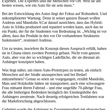
Experten. Die Experten sind die Menschen vor Ort. Weil sie am
besten wissen, wie ein Auto für sie sein muss.“
Bei der Entwicklung des Autos liegt der Fokus auf Robustheit. Und
unkomplizierter Wartung. Denn in seiner ganzen Bauart wollen
Andreas und Mandolin ACar darauf ausrichten, dass das Hybrid-
Auto in Afrika produziert und repariert werden kann, auch das ist
ein Punkt, der für die Studenten von Bedeutung ist. „Wichtig ist vor
allem, dass das Produkt in den vor Ort vorhandenen Strukturen
funktioniert“, resümiert Andreas.
Um zu testen, inwiefern ihr Konzept diesen Anspruch erfüllt, haben
sie in Ghana einen zweiten Prototyp gebaut. Nicht vom ganzen
Auto, aber von der so wichtigen Ladefläche, die sie diesmal als
Anhänger konzipiert haben.
Was liegt näher, um einen Auto-Prototypen zu testen, als einfach
Menschen auf der Straße anzusprechen und bei Bedarf
mitzunehmen? Genau so seien sie vorgegangen, erzählt Mandolin,
Mais und Holzkohle hätten sie transportiert, auch eine schwangere
Frau mitsamt ihrem Fahrrad – und eine ungefähr 70-jährige Frau,
die alle bisherigen Bedenken bezüglich der Einstiegshöhe des
Anhängers zerstreute. Nach derartig erfolgreichen Testfahrten war
die Marktforschung abgeschlossen.
Gefertigt wurde der Anhänger in Zusammenarbeit mit ghanaischen