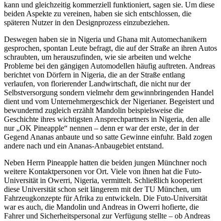
kann und gleichzeitig kommerziell funktioniert, sagen sie. Um diese
beiden Aspekte zu vereinen, haben sie sich entschlossen, die
späteren Nutzer in den Designprozess einzubeziehen.
Deswegen haben sie in Nigeria und Ghana mit Automechanikern
gesprochen, spontan Leute befragt, die auf der Straße an ihren Autos
schraubten, um herauszufinden, wie sie arbeiten und welche
Probleme bei den gängigen Automodellen häufig auftreten. Andreas
berichtet von Dörfern in Nigeria, die an der Straße entlang
verlaufen, von florierender Landwirtschaft, die nicht nur der
Selbstversorgung sondern vielmehr dem gewinnbringenden Handel
dient und vom Unternehmergeschick der Nigerianer. Begeistert und
bewundernd zugleich erzählt Mandolin beispielsweise die
Geschichte ihres wichtigsten Ansprechpartners in Nigeria, den alle
nur „OK Pineapple“ nennen – denn er war der erste, der in der
Gegend Ananas anbaute und so satte Gewinne einfuhr. Bald zogen
andere nach und ein Ananas-Anbaugebiet entstand.
Neben Herrn Pineapple hatten die beiden jungen Münchner noch
weitere Kontaktpersonen vor Ort. Viele von ihnen hat die Futo-
Universität in Owerri, Nigeria, vermittelt. Schließlich kooperiert
diese Universität schon seit längerem mit der TU München, um
Fahrzeugkonzepte für Afrika zu entwickeln. Die Futo-Universität
war es auch, die Mandolin und Andreas in Owerri hofierte, die
Fahrer und Sicherheitspersonal zur Verfügung stellte – ob Andreas