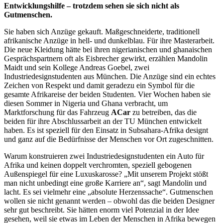
Entwicklungshilfe – trotzdem sehen sie sich nicht als
Gutmenschen.
Sie haben sich Anzüge gekauft. Maßgeschneiderte, traditionell
afrikanische Anzüge in hell- und dunkelblau. Für ihre Masterarbeit.
Die neue Kleidung hätte bei ihren nigerianischen und ghanaischen
Gesprächspartnern oft als Eisbrecher gewirkt, erzählen Mandolin
Maidt und sein Kollege Andreas Goebel, zwei
Industriedesignstudenten aus München. Die Anzüge sind ein echtes
Zeichen von Respekt und damit geradezu ein Symbol für die
gesamte Afrikareise der beiden Studenten. Vier Wochen haben sie
diesen Sommer in Nigeria und Ghana verbracht, um
Marktforschung für das Fahrzeug
ACar
zu betreiben, das die
beiden für ihre Abschlussarbeit an der TU München entwickelt
haben. Es ist speziell für den Einsatz in Subsahara-Afrika designt
und ganz auf die Bedürfnisse der Menschen vor Ort zugeschnitten.
Warum konstruieren zwei Industriedesignstudenten ein Auto für
Afrika und keinen doppelt verchromten, speziell gebogenen
Außenspiegel für eine Luxuskarosse? „Mit unserem Projekt stößt
man nicht unbedingt eine große Karriere an“, sagt Mandolin und
lacht. Es sei vielmehr eine „absolute Herzenssache“. Gutmenschen
wollen sie nicht genannt werden – obwohl das die beiden Designer
sehr gut beschreibt. Sie hätten enorm viel Potenzial in der Idee
gesehen, weil sie etwas im Leben der Menschen in Afrika bewegen