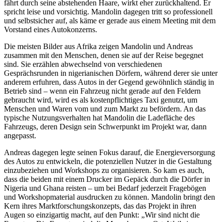
fährt durch seine abstehenden Haare, wirkt eher zurückhaltend. Er
spricht leise und vorsichtig. Mandolin dagegen tritt so professionell
und selbstsicher auf, als käme er gerade aus einem Meeting mit dem
Vorstand eines Autokonzerns.
Die meisten Bilder aus Afrika zeigen Mandolin und Andreas
zusammen mit den Menschen, denen sie auf der Reise begegnet
sind. Sie erzählen abwechselnd von verschiedenen
Gesprächsrunden in nigerianischen Dörfern, während derer sie unter
anderem erfuhren, dass Autos in der Gegend gewöhnlich ständig in
Betrieb sind – wenn ein Fahrzeug nicht gerade auf den Feldern
gebraucht wird, wird es als kostenpflichtiges Taxi genutzt, um
Menschen und Waren vom und zum Markt zu befördern. An das
typische Nutzungsverhalten hat Mandolin die Ladefläche des
Fahrzeugs, deren Design sein Schwerpunkt im Projekt war, dann
angepasst.
Andreas dagegen legte seinen Fokus darauf, die Energieversorgung
des Autos zu entwickeln, die potenziellen Nutzer in die Gestaltung
einzubeziehen und Workshops zu organisieren. So kam es auch,
dass die beiden mit einem Drucker im Gepäck durch die Dörfer in
Nigeria und Ghana reisten – um bei Bedarf jederzeit Fragebögen
und Workshopmaterial ausdrucken zu können. Mandolin bringt den
Kern ihres Marktforschungskonzepts, das das Projekt in ihren
Augen so einzigartig macht, auf den Punkt: „Wir sind nicht die