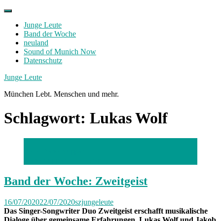
Skip
to
Junge Leute
content
Band der Woche
neuland
Sound of Munich Now
Datenschutz
Facebook
Twitter
Instagram
Junge Leute
München Lebt. Menschen und mehr.
Schlagwort:
Lukas Wolf
Foto: Dario Suppan
Dario Suppan Photography
Band der Woche: Zweitgeist
16/07/2020
22/07/2020
szjungeleute
Das Singer-Songwriter Duo Zweitgeist erschafft musikalische
Dialoge über gemeinsame Erfahrungen. Lukas Wolf und Jakob