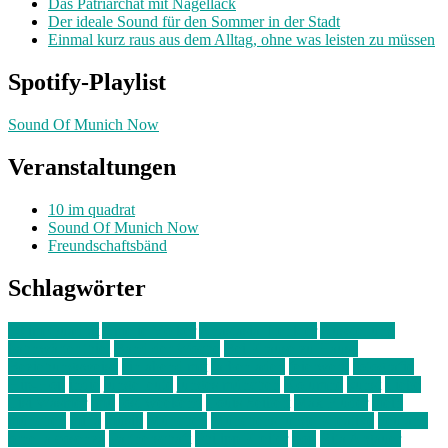
Das Patriarchat mit Nagellack
Der ideale Sound für den Sommer in der Stadt
Einmal kurz raus aus dem Alltag, ohne was leisten zu müssen
Spotify-Playlist
Sound Of Munich Now
Veranstaltungen
10 im quadrat
Sound Of Munich Now
Freundschaftsbänd
Schlagwörter
10 im Quadrat
Amelie Völker
Anastasia Trenkler
Ausstellung
bahnwärter thiel
Band der Woche
Bei Krause zu Hause
Beziehungsweise
ein abend mit
farbenladen
feierwerk
fotografie
Hip-Hop
indie
junge leute
junges münchen
Kolumne
kunst
Liebe
Lisi Wasmer
lmu
lost weekend
Louis Seibert
Max Fluder
mein
münchen
milla
musik
München
Münchens junge Kreative
neuland
ornella cosenza
Partnerschaft
Philipp Kreiter
pop
Rita Argauer