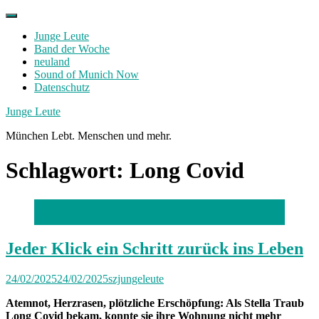
Skip
to
Junge Leute
content
Band der Woche
neuland
Sound of Munich Now
Datenschutz
Facebook
Twitter
Instagram
Junge Leute
München Lebt. Menschen und mehr.
Schlagwort:
Long Covid
Foto: Robert Haas
Jeder Klick ein Schritt zurück ins Leben
24/02/2025
24/02/2025
szjungeleute
Atemnot, Herzrasen, plötzliche Erschöpfung: Als Stella Traub
Long Covid bekam, konnte sie ihre Wohnung nicht mehr