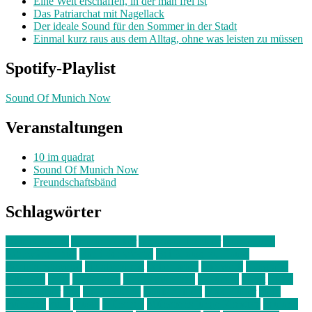
Eine Welt erschaffen, in der man frei ist
Das Patriarchat mit Nagellack
Der ideale Sound für den Sommer in der Stadt
Einmal kurz raus aus dem Alltag, ohne was leisten zu müssen
Spotify-Playlist
Sound Of Munich Now
Veranstaltungen
10 im quadrat
Sound Of Munich Now
Freundschaftsbänd
Schlagwörter
10 im Quadrat
Amelie Völker
Anastasia Trenkler
Ausstellung
bahnwärter thiel
Band der Woche
Bei Krause zu Hause
Beziehungsweise
ein abend mit
farbenladen
feierwerk
fotografie
Hip-Hop
indie
junge leute
junges münchen
Kolumne
kunst
Liebe
Lisi Wasmer
lmu
lost weekend
Louis Seibert
Max Fluder
mein
münchen
milla
musik
München
Münchens junge Kreative
neuland