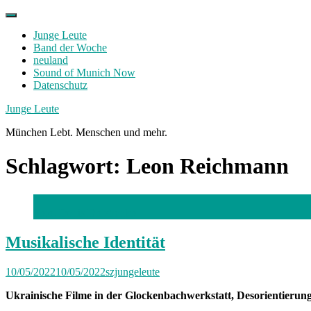
Skip
to
Junge Leute
content
Band der Woche
neuland
Sound of Munich Now
Datenschutz
Facebook
Twitter
Instagram
Junge Leute
München Lebt. Menschen und mehr.
Schlagwort:
Leon Reichmann
Foto: Denis Dolzhenko
Musikalische Identität
10/05/2022
10/05/2022
szjungeleute
Ukrainische Filme in der Glockenbachwerkstatt, Desorientieru