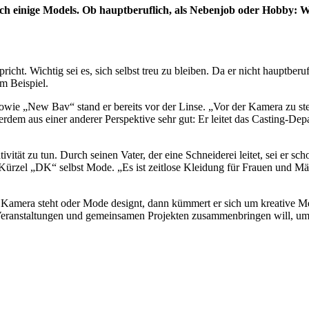
uch einige Models. Ob hauptberuflich, als Nebenjob oder Hobby: 
icht. Wichtig sei es, sich selbst treu zu bleiben. Da er nicht hauptberu
um Beispiel.
ie „New Bav“ stand er bereits vor der Linse. „Vor der Kamera zu ste
ßerdem aus einer anderer Perspektive sehr gut: Er leitet das Casting-De
vität zu tun. Durch seinen Vater, der eine Schneiderei leitet, sei er
m Kürzel „DK“ selbst Mode. „Es ist zeitlose Kleidung für Frauen und 
er Kamera steht oder Mode designt, dann kümmert er sich um kreative M
 Veranstaltungen und gemeinsamen Projekten zusammenbringen will, um 