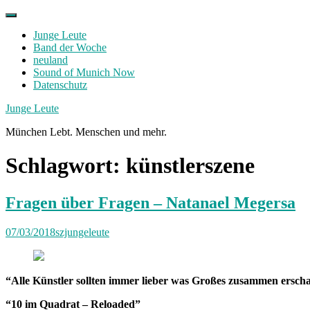
Skip
to
Junge Leute
content
Band der Woche
neuland
Sound of Munich Now
Datenschutz
Facebook
Twitter
Instagram
Junge Leute
München Lebt. Menschen und mehr.
Schlagwort:
künstlerszene
Fragen über Fragen – Natanael Megersa
07/03/2018
szjungeleute
“
Alle Künstler sollten immer lieber was Großes zusammen erschaf
“10 im Quadrat – Reloaded”