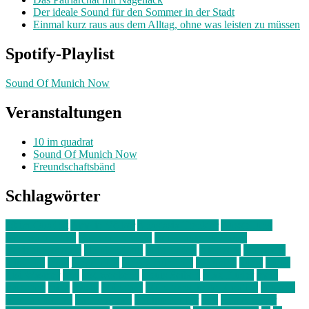
Der ideale Sound für den Sommer in der Stadt
Einmal kurz raus aus dem Alltag, ohne was leisten zu müssen
Spotify-Playlist
Sound Of Munich Now
Veranstaltungen
10 im quadrat
Sound Of Munich Now
Freundschaftsbänd
Schlagwörter
10 im Quadrat
Amelie Völker
Anastasia Trenkler
Ausstellung
bahnwärter thiel
Band der Woche
Bei Krause zu Hause
Beziehungsweise
ein abend mit
farbenladen
feierwerk
fotografie
Hip-Hop
indie
junge leute
junges münchen
Kolumne
kunst
Liebe
Lisi Wasmer
lmu
lost weekend
Louis Seibert
Max Fluder
mein
münchen
milla
musik
München
Münchens junge Kreative
neuland
ornella cosenza
Partnerschaft
Philipp Kreiter
pop
Rita Argauer