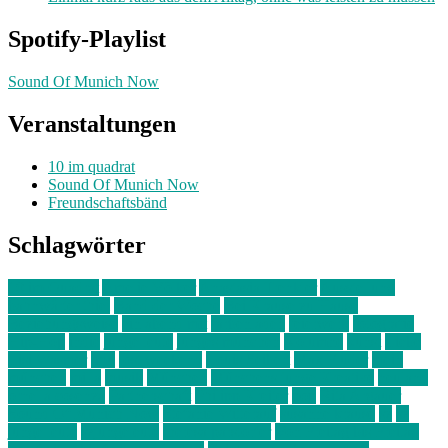
Spotify-Playlist
Sound Of Munich Now
Veranstaltungen
10 im quadrat
Sound Of Munich Now
Freundschaftsbänd
Schlagwörter
10 im Quadrat
Amelie Völker
Anastasia Trenkler
Ausstellung
bahnwärter thiel
Band der Woche
Bei Krause zu Hause
Beziehungsweise
ein abend mit
farbenladen
feierwerk
fotografie
Hip-Hop
indie
junge leute
junges münchen
Kolumne
kunst
Liebe
Lisi Wasmer
lmu
lost weekend
Louis Seibert
Max Fluder
mein
münchen
milla
musik
München
Münchens junge Kreative
neuland
ornella cosenza
Partnerschaft
Philipp Kreiter
pop
Rita Argauer
Sound Of Munich Now
Stefanie Witterauf
susanne krause
sz
sz
junge leute
szjungeleute
theresa parstorfer
Von Freitag bis Freitag