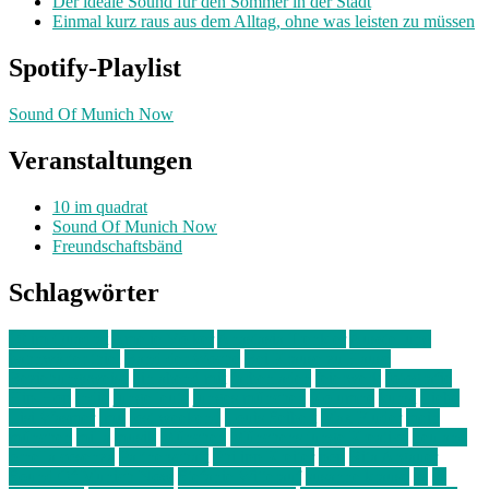
Der ideale Sound für den Sommer in der Stadt
Einmal kurz raus aus dem Alltag, ohne was leisten zu müssen
Spotify-Playlist
Sound Of Munich Now
Veranstaltungen
10 im quadrat
Sound Of Munich Now
Freundschaftsbänd
Schlagwörter
10 im Quadrat
Amelie Völker
Anastasia Trenkler
Ausstellung
bahnwärter thiel
Band der Woche
Bei Krause zu Hause
Beziehungsweise
ein abend mit
farbenladen
feierwerk
fotografie
Hip-Hop
indie
junge leute
junges münchen
Kolumne
kunst
Liebe
Lisi Wasmer
lmu
lost weekend
Louis Seibert
Max Fluder
mein
münchen
milla
musik
München
Münchens junge Kreative
neuland
ornella cosenza
Partnerschaft
Philipp Kreiter
pop
Rita Argauer
Sound Of Munich Now
Stefanie Witterauf
susanne krause
sz
sz