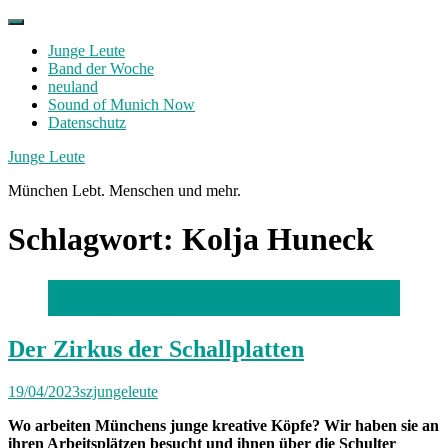
Skip
to
Junge Leute
content
Band der Woche
neuland
Sound of Munich Now
Datenschutz
Facebook
Twitter
Instagram
Junge Leute
München Lebt. Menschen und mehr.
Schlagwort:
Kolja Huneck
Foto: Stephan Rumpf
Der Zirkus der Schallplatten
19/04/2023
szjungeleute
Wo arbeiten Münchens junge kreative Köpfe? Wir haben sie an
ihren Arbeitsplätzen besucht und ihnen über die Schulter