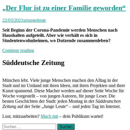
„Der Flur ist zu einer Familie geworden“
22/03/2021
szjungeleute
Seit Beginn der Corona-Pandemie werden Menschen nach
Haushalten aufgeteilt. Aber wie verhält es sich in
Studentenwohnheimen, wo Dutzende zusammenleben?
„„Der
Continue reading
Flur
ist
Süddeutsche Zeitung
zu
einer
Familie
München lebt. Viele junge Menschen machen den Alltag in der
geworden““
Stadt und im Umland mit ihren Ideen, mit ihren Projekten und ihrer
Kunst spannend. Diese Macher werden auf dieser Seite Woche für
Woche vorgestellt – von jungen Autoren, für junge Leser. Die
besten Geschichten der Stadt: jeden Montag in der
Süddeutschen
Zeitung
auf der Seite „Junge Leute“ – und jeden Tag im Internet.
Lust, mitzuarbeiten?
Mach mit
– dein Publikum wartet!
Suchen