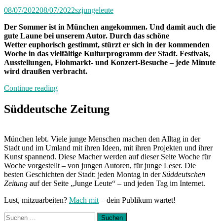
08/07/2022
08/07/2022
szjungeleute
Der Sommer ist in München angekommen. Und damit auch die
gute Laune bei unserem Autor. Durch das schöne
Wetter euphorisch gestimmt, stürzt er sich in der kommenden
Woche in das vielfältige Kulturprogramm der Stadt. Festivals,
Ausstellungen, Flohmarkt- und Konzert-Besuche – jede Minute
wird draußen verbracht.
„Von
Continue reading
Freitag
bis
Süddeutsche Zeitung
Freitag
München:
Unterwegs
München lebt. Viele junge Menschen machen den Alltag in der
mit
Stadt und im Umland mit ihren Ideen, mit ihren Projekten und ihrer
Louis“
Kunst spannend. Diese Macher werden auf dieser Seite Woche für
Woche vorgestellt – von jungen Autoren, für junge Leser. Die
besten Geschichten der Stadt: jeden Montag in der
Süddeutschen
Zeitung
auf der Seite „Junge Leute“ – und jeden Tag im Internet.
Lust, mitzuarbeiten?
Mach mit
– dein Publikum wartet!
Suchen