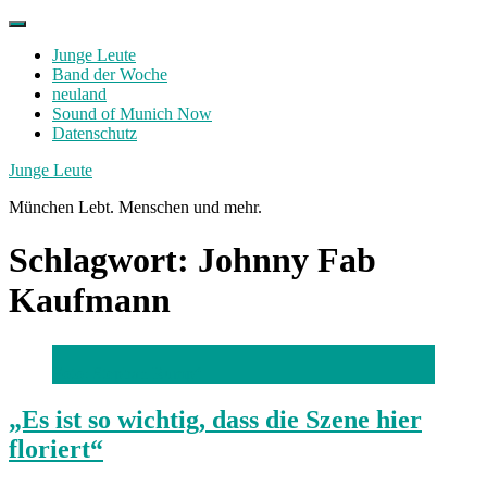
Skip
to
Junge Leute
content
Band der Woche
neuland
Sound of Munich Now
Datenschutz
Facebook
Twitter
Instagram
Junge Leute
München Lebt. Menschen und mehr.
Schlagwort:
Johnny Fab
Kaufmann
Foto: Stephan Rumpf
„Es ist so wichtig, dass die Szene hier
floriert“