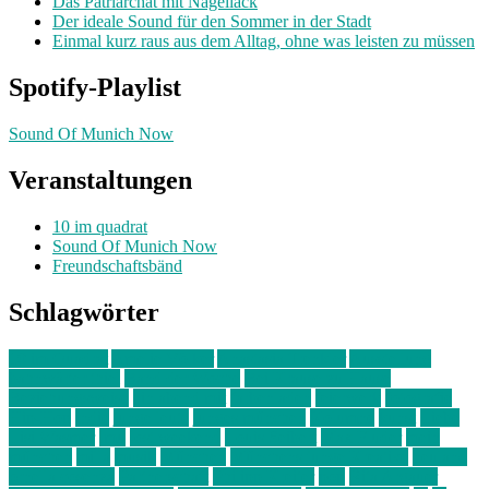
Das Patriarchat mit Nagellack
Der ideale Sound für den Sommer in der Stadt
Einmal kurz raus aus dem Alltag, ohne was leisten zu müssen
Spotify-Playlist
Sound Of Munich Now
Veranstaltungen
10 im quadrat
Sound Of Munich Now
Freundschaftsbänd
Schlagwörter
10 im Quadrat
Amelie Völker
Anastasia Trenkler
Ausstellung
bahnwärter thiel
Band der Woche
Bei Krause zu Hause
Beziehungsweise
ein abend mit
farbenladen
feierwerk
fotografie
Hip-Hop
indie
junge leute
junges münchen
Kolumne
kunst
Liebe
Lisi Wasmer
lmu
lost weekend
Louis Seibert
Max Fluder
mein
münchen
milla
musik
München
Münchens junge Kreative
neuland
ornella cosenza
Partnerschaft
Philipp Kreiter
pop
Rita Argauer