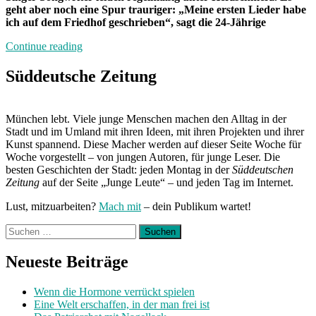
geht aber noch eine Spur trauriger: „Meine ersten Lieder habe
ich auf dem Friedhof geschrieben“, sagt die
24
-Jährige
„Band
Continue reading
der
Woche:
Süddeutsche Zeitung
Johanna
Mauk“
München lebt. Viele junge Menschen machen den Alltag in der
Stadt und im Umland mit ihren Ideen, mit ihren Projekten und ihrer
Kunst spannend. Diese Macher werden auf dieser Seite Woche für
Woche vorgestellt – von jungen Autoren, für junge Leser. Die
besten Geschichten der Stadt: jeden Montag in der
Süddeutschen
Zeitung
auf der Seite „Junge Leute“ – und jeden Tag im Internet.
Lust, mitzuarbeiten?
Mach mit
– dein Publikum wartet!
Suchen
nach:
Neueste Beiträge
Wenn die Hormone verrückt spielen
Eine Welt erschaffen, in der man frei ist