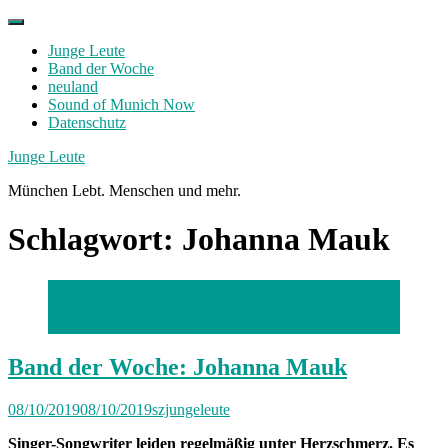
Skip
to
Junge Leute
content
Band der Woche
neuland
Sound of Munich Now
Datenschutz
Facebook
Twitter
Instagram
Junge Leute
München Lebt. Menschen und mehr.
Schlagwort:
Johanna Mauk
Foto: Jürgen Klieber
Foto: Jürgen Klieber
Band der Woche: Johanna Mauk
08/10/2019
08/10/2019
szjungeleute
Singer-Songwriter leiden regelmäßig unter Herzschmerz. Es