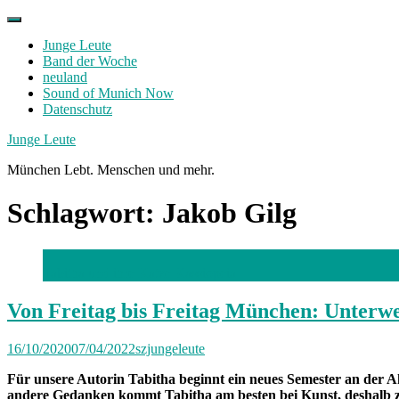
Skip
to
Junge Leute
content
Band der Woche
neuland
Sound of Munich Now
Datenschutz
Facebook
Twitter
Instagram
Junge Leute
München Lebt. Menschen und mehr.
Schlagwort:
Jakob Gilg
Tabitha und ihre Katze Kassiopeia
Von Freitag bis Freitag München: Unterwe
16/10/2020
07/04/2022
szjungeleute
Für unsere Autorin Tabitha beginnt ein neues Semester an der A
andere Gedanken kommt Tabitha am besten bei Kunst, deshalb zie