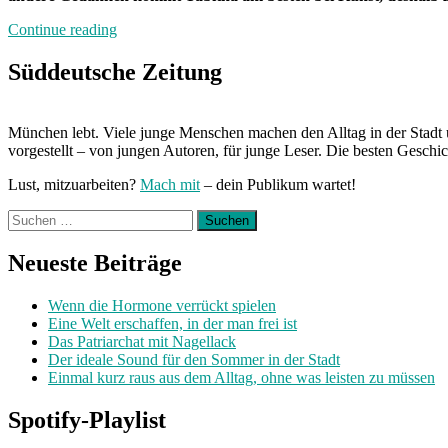
„Von
Continue reading
Freitag
bis
Süddeutsche Zeitung
Freitag
München:
Unterwegs
München lebt. Viele junge Menschen machen den Alltag in der Stadt 
mit
vorgestellt – von jungen Autoren, für junge Leser. Die besten Geschi
Tabitha“
Lust, mitzuarbeiten?
Mach mit
– dein Publikum wartet!
Suchen
nach:
Neueste Beiträge
Wenn die Hormone verrückt spielen
Eine Welt erschaffen, in der man frei ist
Das Patriarchat mit Nagellack
Der ideale Sound für den Sommer in der Stadt
Einmal kurz raus aus dem Alltag, ohne was leisten zu müssen
Spotify-Playlist