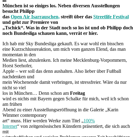
in
München ist so einiges los. Neben diversen Ausstellungen
besucht Philipp
das
Open Air Isarrauschen,
streift über das
Streetlife Festival
und geht zur Premiere von
„Tschick“. Was in der Stadt noch so los ist und ob Philipp doch
noch Bundesliga schauen kann, verrät er hier.
Ich hab mir Sky Bundesliga gekauft. Es war wohl ein bisschen
eine Kurzschlussreaktion, um mich vom ganzen Elend, das man
momentan in den
Medien liest, abzulenken. Ich meine Mecklenburg-Vorpommern,
Horst Seehofer,
Apple – wer soll das denn aushalten. Also lieber über Fußball
nachdenken und
mein Wochenende damit verbringen, ist stressfreier. Wäre da nur
nicht so viel
los in München… Denn schon am
Freitag
wird es nichts mit Bayern gegen Schalke für mich, weil ich schon
am frühen
Abend zu einer Ausstellungseröffnung in die Galerie „Karin
Wimmer contemporary
art“ muss. Hier werden Werke zum Titel „
100%
Internet
“ von zeitgenössischen Künstlern präsentiert, die sich auch
mit