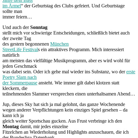
Jahre dein Bass
im Ärmel
“ der Geburtstag des Clubs gefeiert. Und Geburtstage
sollte man
immer feiern…
Und auch der
Sonntag
stellt mich vor schwierige Entscheidungen, schließlich bietet auch
der zweite Tag
des gestern begonnenen
München
StreetLife Festival
s ein attraktives Programm. Mich interessiert
natürlich
am meisten das vielfältige Musikprogramm, aber es wird wohl für
jeden Geschmack
was dabei sein. Oder ich gehe mal wieder ins Substanz, wo der
erste
Poetry Slam nach
der Sommerpause
ansteht. Wie immer gilt dabei klotzen statt
kleckern, die
teilnehmenden Slammer versprechen einen unterhaltsamen Abend…
Jup, dieses Sky hat sich ja mal gelohnt, das ganze Wochenende
wegen anderer Verpflichtungen kein einziges Spiel gesehen – da
kann ich ja
gleich weiter Sportschau gucken. Aus Frust verbringe ich den
Montag
damit, mir jedes einzelne
Fitzelchen an Wiederholung und Highlights anzuschauen, die ich
der Bundesliga-Datenbank