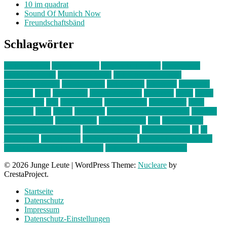
10 im quadrat
Sound Of Munich Now
Freundschaftsbänd
Schlagwörter
10 im Quadrat
Amelie Völker
Anastasia Trenkler
Ausstellung
bahnwärter thiel
Band der Woche
Bei Krause zu Hause
Beziehungsweise
ein abend mit
farbenladen
feierwerk
fotografie
Hip-Hop
indie
junge leute
junges münchen
Kolumne
kunst
Liebe
Lisi Wasmer
lmu
lost weekend
Louis Seibert
Max Fluder
mein
münchen
milla
musik
München
Münchens junge Kreative
neuland
ornella cosenza
Partnerschaft
Philipp Kreiter
pop
Rita Argauer
Sound Of Munich Now
Stefanie Witterauf
susanne krause
sz
sz
junge leute
szjungeleute
theresa parstorfer
Von Freitag bis Freitag
von freitag bis freitag münchen
Zeichen der Freundschaft
© 2026 Junge Leute
|
WordPress Theme:
Nucleare
by
CrestaProject.
Startseite
Datenschutz
Impressum
Datenschutz-Einstellungen