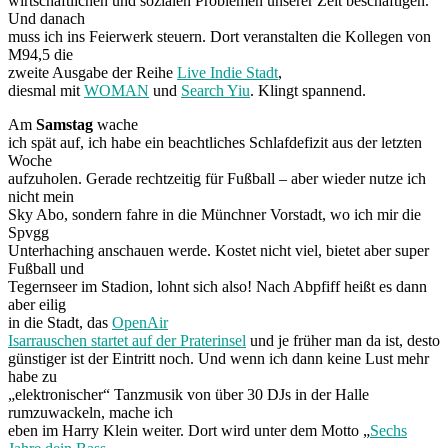
wirtschaftlichen und sozialen Problemen unserer Zeit beschäftigen.
Und danach
muss ich ins Feierwerk steuern. Dort veranstalten die Kollegen von
M94,5 die
zweite Ausgabe der Reihe
Live Indie Stadt
,
diesmal mit
WOMAN
und
Search Yiu
. Klingt spannend.
Am
Samstag
wache
ich spät auf, ich habe ein beachtliches Schlafdefizit aus der letzten
Woche
aufzuholen. Gerade rechtzeitig für Fußball – aber wieder nutze ich
nicht mein
Sky Abo, sondern fahre in die Münchner Vorstadt, wo ich mir die
Spvgg
Unterhaching anschauen werde. Kostet nicht viel, bietet aber super
Fußball und
Tegernseer im Stadion, lohnt sich also! Nach Abpfiff heißt es dann
aber eilig
in die Stadt, das
OpenAir
Isarrauschen startet auf der Praterinsel
und je früher man da ist, desto
günstiger ist der Eintritt noch. Und wenn ich dann keine Lust mehr
habe zu
„elektronischer“ Tanzmusik von über 30 DJs in der Halle
rumzuwackeln, mache ich
eben im Harry Klein weiter. Dort wird unter dem Motto „
Sechs