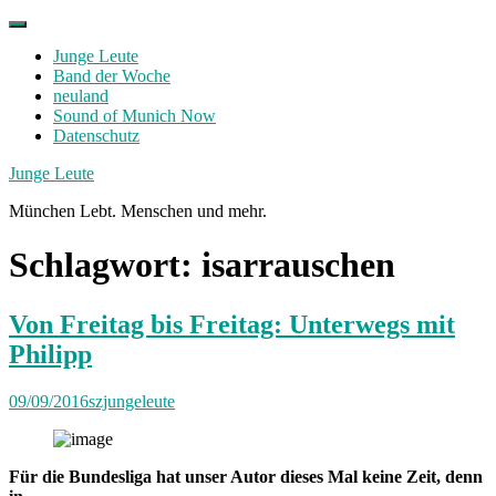
Skip
to
Junge Leute
content
Band der Woche
neuland
Sound of Munich Now
Datenschutz
Facebook
Twitter
Instagram
Junge Leute
München Lebt. Menschen und mehr.
Schlagwort:
isarrauschen
Von Freitag bis Freitag: Unterwegs mit
Philipp
09/09/2016
szjungeleute
Für die Bundesliga hat unser Autor dieses Mal keine Zeit, denn