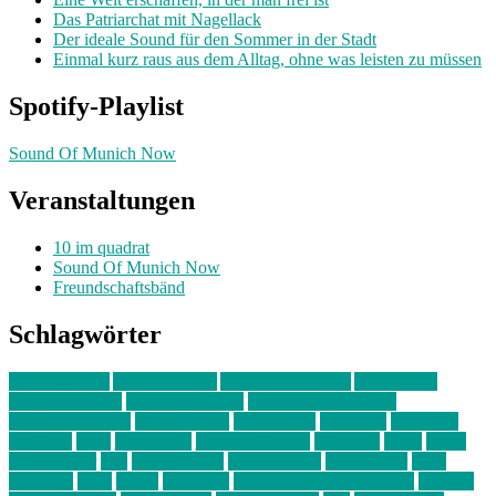
Das Patriarchat mit Nagellack
Der ideale Sound für den Sommer in der Stadt
Einmal kurz raus aus dem Alltag, ohne was leisten zu müssen
Spotify-Playlist
Sound Of Munich Now
Veranstaltungen
10 im quadrat
Sound Of Munich Now
Freundschaftsbänd
Schlagwörter
10 im Quadrat
Amelie Völker
Anastasia Trenkler
Ausstellung
bahnwärter thiel
Band der Woche
Bei Krause zu Hause
Beziehungsweise
ein abend mit
farbenladen
feierwerk
fotografie
Hip-Hop
indie
junge leute
junges münchen
Kolumne
kunst
Liebe
Lisi Wasmer
lmu
lost weekend
Louis Seibert
Max Fluder
mein
münchen
milla
musik
München
Münchens junge Kreative
neuland