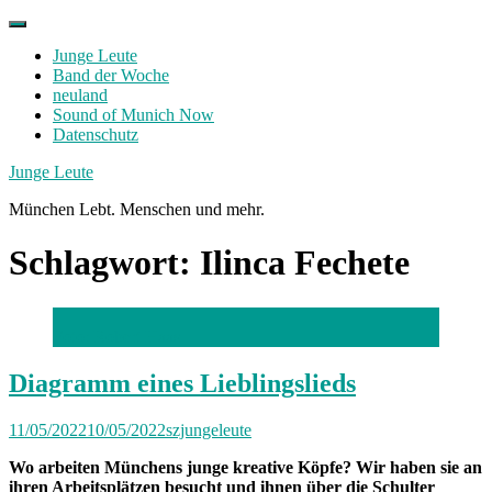
Skip
to
Junge Leute
content
Band der Woche
neuland
Sound of Munich Now
Datenschutz
Facebook
Twitter
Instagram
Junge Leute
München Lebt. Menschen und mehr.
Schlagwort:
Ilinca Fechete
Foto: Robert Haas
Diagramm eines Lieblingslieds
11/05/2022
10/05/2022
szjungeleute
Wo arbeiten Münchens junge kreative Köpfe? Wir haben sie an
ihren Arbeitsplätzen besucht und ihnen über die Schulter