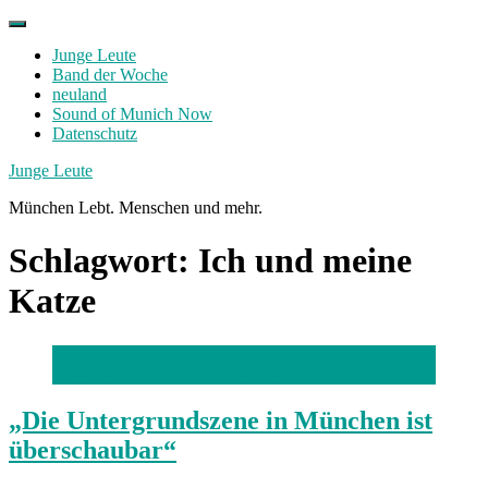
Skip
to
Junge Leute
content
Band der Woche
neuland
Sound of Munich Now
Datenschutz
Facebook
Twitter
Instagram
Junge Leute
München Lebt. Menschen und mehr.
Schlagwort:
Ich und meine
Katze
Ewa Marcelli /
Foto: Andreas Huber
„Die Untergrundszene in München ist
überschaubar“