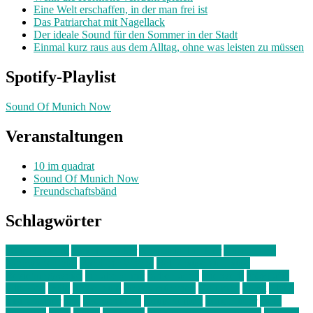
Eine Welt erschaffen, in der man frei ist
Das Patriarchat mit Nagellack
Der ideale Sound für den Sommer in der Stadt
Einmal kurz raus aus dem Alltag, ohne was leisten zu müssen
Spotify-Playlist
Sound Of Munich Now
Veranstaltungen
10 im quadrat
Sound Of Munich Now
Freundschaftsbänd
Schlagwörter
10 im Quadrat
Amelie Völker
Anastasia Trenkler
Ausstellung
bahnwärter thiel
Band der Woche
Bei Krause zu Hause
Beziehungsweise
ein abend mit
farbenladen
feierwerk
fotografie
Hip-Hop
indie
junge leute
junges münchen
Kolumne
kunst
Liebe
Lisi Wasmer
lmu
lost weekend
Louis Seibert
Max Fluder
mein