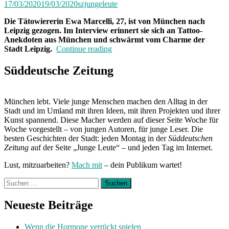
17/03/2020
19/03/2020
szjungeleute
Die Tätowiererin Ewa Marcelli, 27, ist von München nach
Leipzig gezogen. Im Interview erinnert sie sich an Tattoo-
Anekdoten aus München und schwärmt vom Charme der
„„Die
Stadt Leipzig.
Continue reading
Untergrundszene
in
Süddeutsche Zeitung
München
ist
überschaubar““
München lebt. Viele junge Menschen machen den Alltag in der
Stadt und im Umland mit ihren Ideen, mit ihren Projekten und ihrer
Kunst spannend. Diese Macher werden auf dieser Seite Woche für
Woche vorgestellt – von jungen Autoren, für junge Leser. Die
besten Geschichten der Stadt: jeden Montag in der
Süddeutschen
Zeitung
auf der Seite „Junge Leute“ – und jeden Tag im Internet.
Lust, mitzuarbeiten?
Mach mit
– dein Publikum wartet!
Suchen
nach:
Neueste Beiträge
Wenn die Hormone verrückt spielen